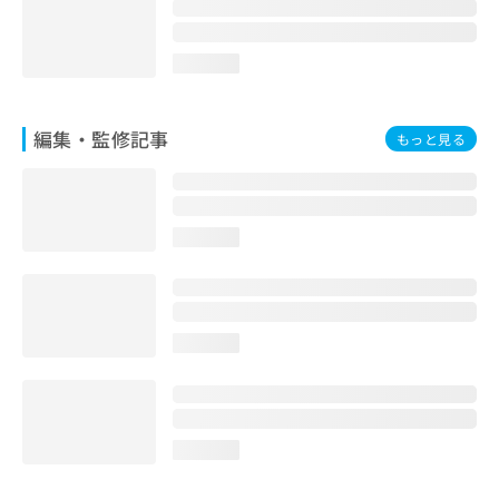
お
問
い
loading...
合
わ
せ
編集・監修記事
もっと見る
は
こ
ち
ら
loading...
loading...
loading...