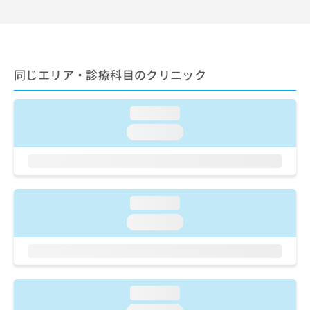
出
稿
クリ
資
稿
ニッ
の
料
クナ
の
お
の
ビサ
お
問
ご
イト
問
い
請
への
同じエリア・診療科目のクリニック
い
合
お問
求
合
合せ
わ
は
フォ
わ
せ
こ
ーム
loading...
せ
は
ち
とな
は
こ
loading...
ら
りま
こ
ち
す。
ち
ら
クリ
無
ら
ニッ
料
クの
資
情
予
loading...
料
報
約・
の
症状
拡
loading...
のご
ご
充
相談
請
の
など
求
お
はで
は
申
きま
こ
せん
し
loading...
ので
ち
込