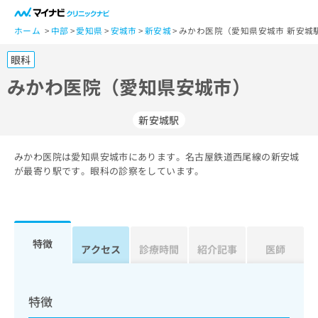
一
般
ホーム
中部
愛知県
安城市
新安城
みかわ医院（愛知県安城市 新安城
ユ
眼科
ー
ザ
みかわ医院（愛知県安城市）
ー
の
新安城駅
方
は
こ
みかわ医院は愛知県安城市にあります。名古屋鉄道西尾線の新安城
が最寄り駅です。眼科の診察をしています。
ち
ら
医
マ
療
イ
特徴
アクセス
診療時間
紹介記事
医師
関
ナ
係
ビ
者
ク
の
リ
特徴
方
ニ