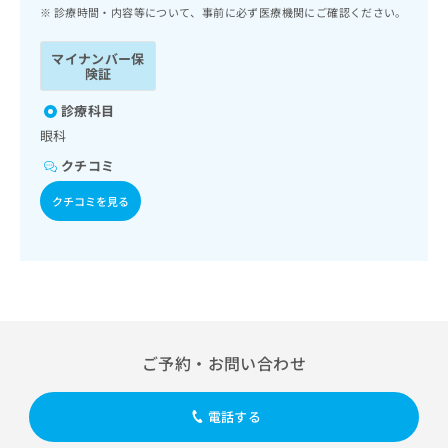
ッ
は
診療時間・内容等について、事前に必ず医療機関にご確認ください。
ク
こ
ナ
ち
マイナンバー保
ビ
険証
ら
に
関
診療科目
広
す
広
眼科
告
る
告
代
クチコミ
お
出
理
問
稿
クチコミを見る
店
い
の
合
の
お
わ
方
問
せ
い
は
は
合
こ
こ
わ
ち
ち
せ
ら
ら
は
ご予約・お問い合わせ
こ
こち
ち
広
らは
広
ら
告
電話する
マイ
告
出
ナビ