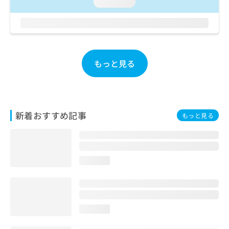
ご了
loading...
ら
み
承く
は
ださ
こ
無
い。
ち
料
ら
情
報
もっと見る
拡
掲
充
載
の
情
お
報
申
の
新着おすすめ記事
もっと見る
し
修
込
正
み
は
は
こ
こ
ち
loading...
ち
ら
ら
そ
の
loading...
他
の