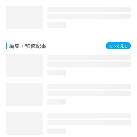
お
問
い
合
loading...
わ
せ
は
編集・監修記事
もっと見る
こ
ち
ら
loading...
loading...
loading...