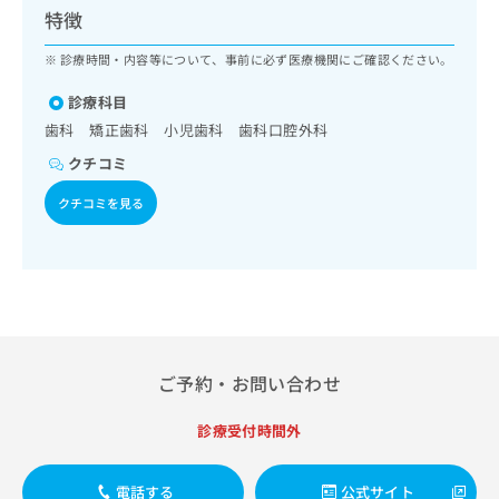
ッ
は
特徴
ク
こ
ナ
診療時間・内容等について、事前に必ず医療機関にご確認ください。
ち
ビ
ら
に
診療科目
関
歯科 矯正歯科 小児歯科 歯科口腔外科
広
す
広
告
クチコミ
る
告
代
お
出
クチコミを見る
理
問
稿
店
い
の
合
の
お
わ
方
問
せ
い
は
は
合
こ
こ
わ
ち
ち
せ
ら
ご予約・お問い合わせ
ら
は
こ
診療受付時間外
こち
ち
広
らは
広
ら
告
マイ
告
出
ナビ
電話する
公式サイト