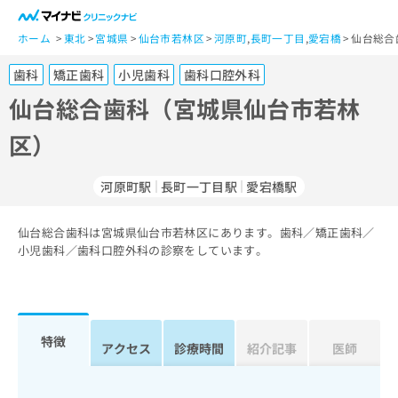
一
般
ホーム
東北
宮城県
仙台市若林区
河原町
,
長町一丁目
,
愛宕橋
仙台総合
ユ
歯科
矯正歯科
小児歯科
歯科口腔外科
ー
ザ
仙台総合歯科（宮城県仙台市若林
ー
区）
の
方
は
河原町駅
長町一丁目駅
愛宕橋駅
こ
ち
仙台総合歯科は宮城県仙台市若林区にあります。歯科／矯正歯科／
ら
小児歯科／歯科口腔外科の診察をしています。
医
マ
療
イ
関
ナ
係
ビ
特徴
アクセス
診療時間
紹介記事
医師
者
ク
の
リ
方
ニ