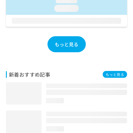
loading...
ご了
ら
み
承く
loading...
は
ださ
こ
無
い。
ち
料
ら
情
報
拡
掲
もっと見る
充
載
の
情
お
報
申
の
し
修
新着おすすめ記事
もっと見る
込
正
み
は
は
こ
こ
ち
ち
ら
loading...
ら
そ
の
他
loading...
の