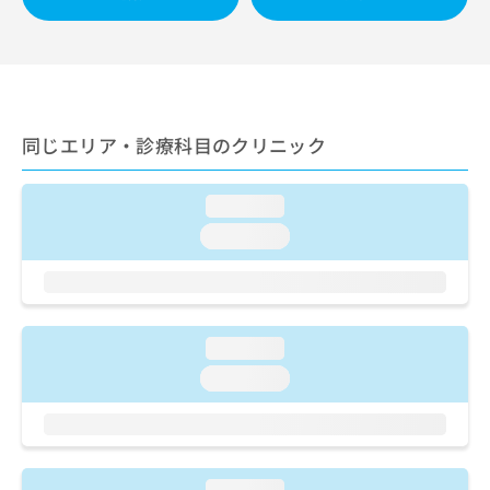
出
稿
クリ
資
稿
ニッ
の
料
クナ
の
お
の
ビサ
お
問
ご
イト
問
い
請
への
い
合
お問
求
合
合せ
わ
同じエリア・診療科目のクリニック
は
フォ
わ
せ
こ
ーム
せ
は
ち
とな
は
loading...
こ
ら
りま
こ
ち
す。
loading...
ち
ら
クリ
無
ら
ニッ
料
クの
資
情
予
料
報
約・
の
症状
拡
loading...
のご
ご
充
loading...
相談
請
の
など
求
お
はで
は
申
きま
こ
せん
し
ので
ち
込