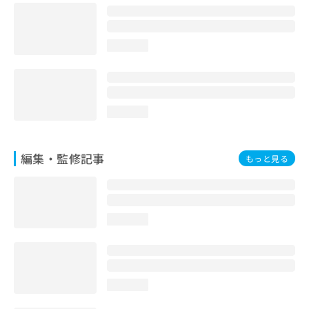
お
問
い
loading...
合
わ
せ
は
こ
loading...
ち
ら
編集・監修記事
もっと見る
loading...
loading...