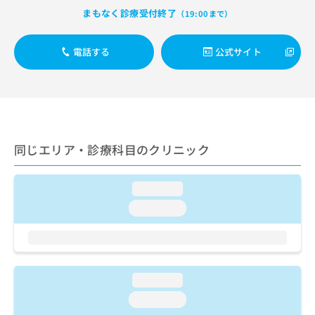
出
稿
クリ
資
まもなく診療受付終了
（19:00まで）
稿
ニッ
の
料
クナ
の
お
の
ビサ
お
問
ご
電話する
公式サイト
イト
問
い
請
への
い
合
お問
求
合
合せ
わ
は
フォ
わ
せ
こ
ーム
せ
は
ち
とな
は
こ
ら
りま
こ
ち
同じエリア・診療科目のクリニック
す。
ち
ら
クリ
無
ら
ニッ
料
クの
loading...
資
情
予
料
loading...
報
約・
の
症状
拡
のご
ご
充
相談
請
の
など
求
お
はで
は
申
loading...
きま
こ
せん
し
loading...
ので
ち
込