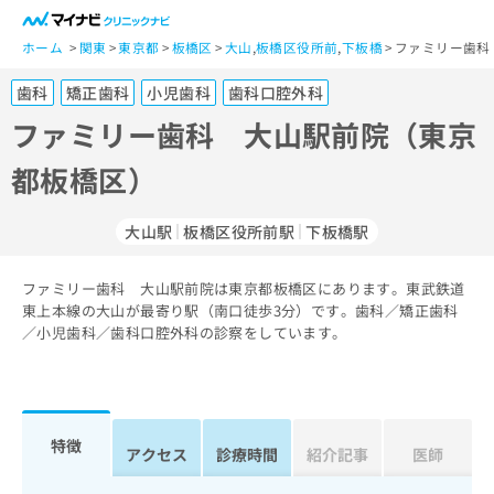
一
般
ホーム
関東
東京都
板橋区
大山
,
板橋区役所前
,
下板橋
ファミリー歯科
ユ
歯科
矯正歯科
小児歯科
歯科口腔外科
ー
ザ
ファミリー歯科 大山駅前院（東京
ー
都板橋区）
の
方
は
大山駅
板橋区役所前駅
下板橋駅
こ
ち
ファミリー歯科 大山駅前院は東京都板橋区にあります。東武鉄道
ら
東上本線の大山が最寄り駅（南口徒歩3分）です。歯科／矯正歯科
／小児歯科／歯科口腔外科の診察をしています。
医
マ
療
イ
関
ナ
係
ビ
者
ク
特徴
アクセス
診療時間
紹介記事
医師
の
リ
方
ニ