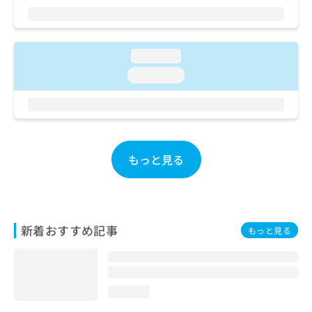
ご了
ら
み
承く
は
ださ
こ
無
い。
ち
料
loading...
ら
情
loading...
報
拡
掲
充
載
の
情
お
報
申
の
もっと見る
し
修
込
正
み
は
は
こ
こ
ち
新着おすすめ記事
もっと見る
ち
ら
ら
そ
の
loading...
他
の