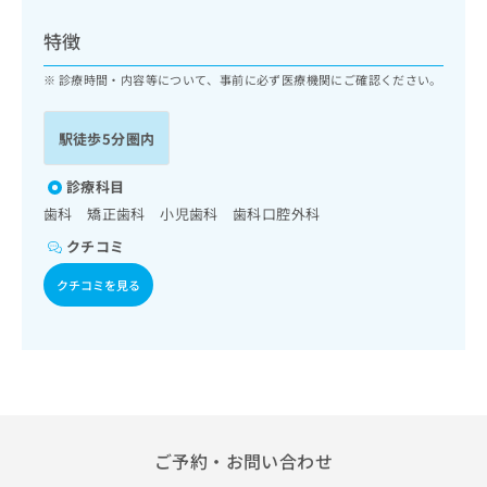
ッ
は
ク
こ
特徴
ナ
ち
ビ
診療時間・内容等について、事前に必ず医療機関にご確認ください。
ら
に
関
広
駅徒歩5分圏内
す
広
告
る
告
代
お
診療科目
出
理
問
稿
歯科 矯正歯科 小児歯科 歯科口腔外科
店
い
の
クチコミ
合
の
お
わ
方
問
クチコミを見る
せ
い
は
は
合
こ
こ
わ
ち
ち
せ
ら
ら
は
こ
こち
ち
広
らは
広
ら
告
ご予約・お問い合わせ
マイ
告
出
ナビ