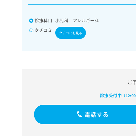
係
ク
者
リ
の
ニ
診療科目
小児科 アレルギー科
ッ
方
ク
クチコミ
は
クチコミを見る
ナ
こ
ビ
ち
に
関
ら
す
る
お
広
広
問
ご
告
告
い
出
代
合
稿
診療受付中
わ
（12:0
理
の
せ
店
お
は
の
電話する
問
こ
い
方
ち
合
ら
は
わ
こ