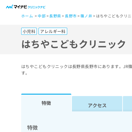
一
ホーム
中部
長野県
長野市
篠ノ井
はちやこどもクリニ
般
ユ
小児科
アレルギー科
ー
ザ
はちやこどもクリニック
ー
の
方
はちやこどもクリニックは長野県長野市にあります。JR
は
す。
こ
ち
ら
特徴
アクセス
医
マ
療
イ
ナ
関
特徴
ビ