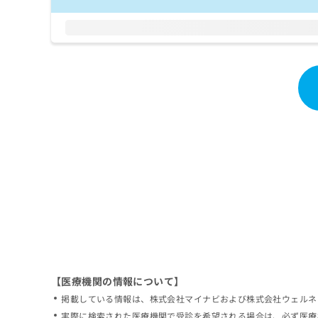
拡
資
きま
充
料
せん
の
ので
の
ご了
お
ご
承く
申
請
ださ
し
求
い。
込
は
み
こ
は
ち
こ
ら
ち
ら
無
料
掲
情
載
報
情
拡
報
充
の
の
修
お
【医療機関の情報について】
正
申
掲載している情報は、株式会社マイナビおよび株式会社ウェルネ
は
し
こ
実際に検索された医療機関で受診を希望される場合は、必ず医療
込