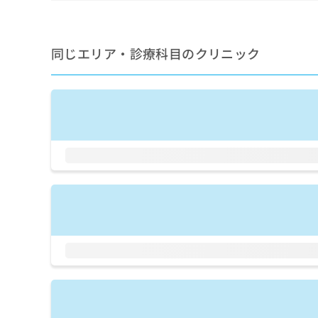
せ
こち
ち
らは
は
マイ
こ
ら
ナビ
ち
同じエリア・診療科目のクリニック
クリ
ら
ニッ
クナ
広
ビサ
広
資
イト
告
告
への
料
出
出
お問
の
稿
合せ
稿
ご
の
フォ
の
請
お
ーム
お
求
問
とな
問
りま
は
い
い
す。
こ
合
合
クリ
ち
わ
ニッ
わ
ら
せ
クの
せ
は
予
は
約・
こ
こ
無
症状
ち
ち
のご
料
ら
相談
ら
情
など
報
はで