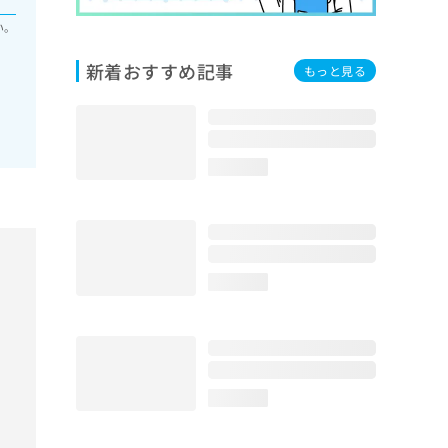
い。
新着おすすめ記事
もっと見る
loading...
loading...
loading...