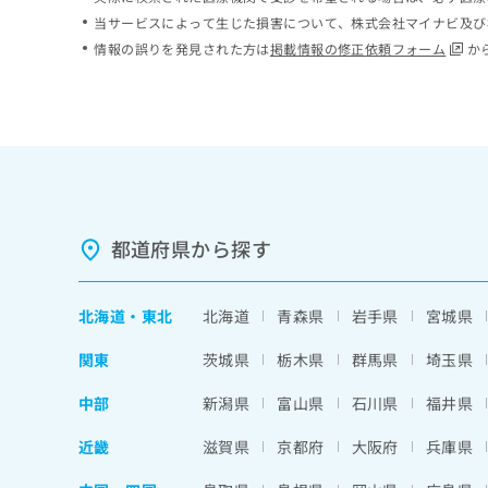
ち
み
当サービスによって生じた損害について、株式会社マイナビ及び
ら
は
情報の誤りを発見された方は
掲載情報の修正依頼フォーム
か
こ
ち
そ
ら
の
他
の
お
問
い
都道府県から探す
合
わ
せ
北海道
・
東北
北海道
青森県
岩手県
宮城県
は
こ
関東
茨城県
栃木県
群馬県
埼玉県
ち
ら
中部
新潟県
富山県
石川県
福井県
近畿
滋賀県
京都府
大阪府
兵庫県