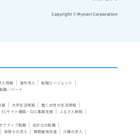
Copyright © Mynavi Corporation
求人情報
海外求人
転職エージェント
転職／パート
支援
大学生活情報
働く女性の生活情報
ECサイト構築・D2C事業支援
ふるさと納税
ゼクティブ転職
会計士の転職
保育士の求人
無期雇用派遣
介護の求人