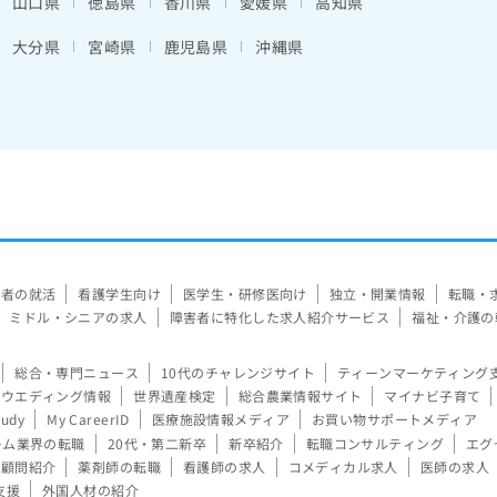
山口県
徳島県
香川県
愛媛県
高知県
大分県
宮崎県
鹿児島県
沖縄県
験者の就活
看護学生向け
医学生・研修医向け
独立・開業情報
転職・
ミドル・シニアの求人
障害者に特化した求人紹介サービス
福祉・介護の
総合・専門ニュース
10代のチャレンジサイト
ティーンマーケティング
ウエディング情報
世界遺産検定
総合農業情報サイト
マイナビ子育て
tudy
My CareerID
医療施設情報メディア
お買い物サポートメディア
ーム業界の転職
20代・第二新卒
新卒紹介
転職コンサルティング
エグ
顧問紹介
薬剤師の転職
看護師の求人
コメディカル求人
医師の求人
支援
外国人材の紹介