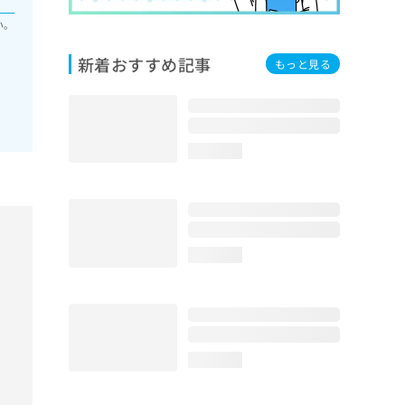
い。
新着おすすめ記事
もっと見る
loading...
loading...
loading...