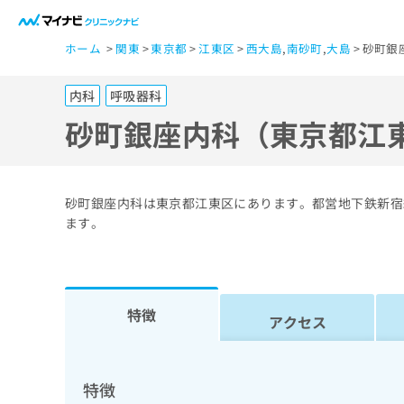
一
ホーム
関東
東京都
江東区
西大島
,
南砂町
,
大島
砂町銀
般
ユ
内科
呼吸器科
ー
ザ
砂町銀座内科（東京都江
ー
の
方
砂町銀座内科は東京都江東区にあります。都営地下鉄新宿
は
ます。
こ
ち
ら
特徴
アクセス
医
マ
療
イ
ナ
関
特徴
ビ