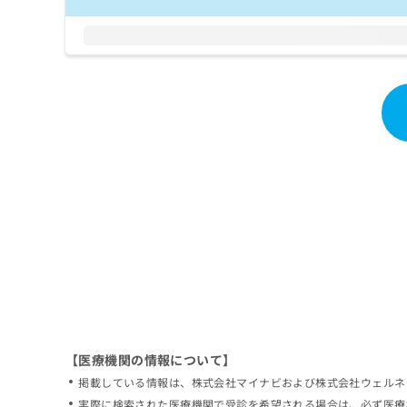
拡
資
きま
充
料
せん
の
ので
の
ご了
お
ご
承く
申
請
ださ
し
求
い。
込
は
み
こ
は
ち
こ
ら
ち
ら
無
料
掲
情
載
報
情
拡
報
充
の
の
修
お
【医療機関の情報について】
正
申
掲載している情報は、株式会社マイナビおよび株式会社ウェルネ
は
し
こ
実際に検索された医療機関で受診を希望される場合は、必ず医療
込