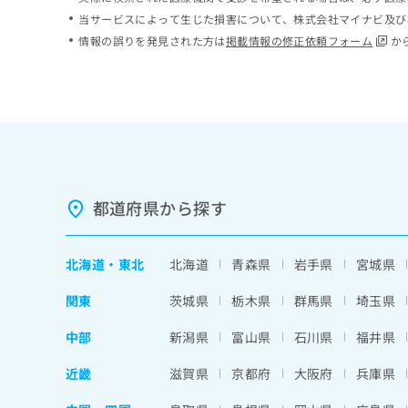
ち
み
当サービスによって生じた損害について、株式会社マイナビ及び
ら
は
情報の誤りを発見された方は
掲載情報の修正依頼フォーム
か
こ
ち
そ
ら
の
他
の
お
問
い
都道府県から探す
合
わ
せ
北海道
・
東北
北海道
青森県
岩手県
宮城県
は
こ
関東
茨城県
栃木県
群馬県
埼玉県
ち
ら
中部
新潟県
富山県
石川県
福井県
近畿
滋賀県
京都府
大阪府
兵庫県