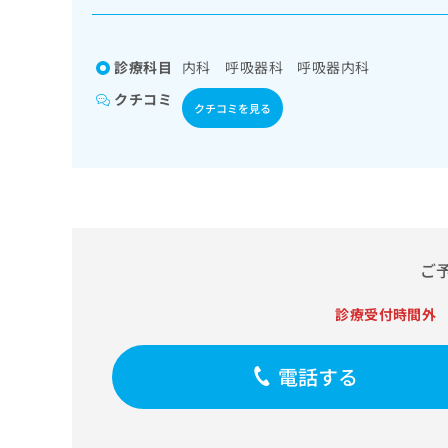
係
ク
者
リ
の
ニ
診療科目
内科 呼吸器科 呼吸器内科
ッ
方
ク
クチコミ
は
クチコミを見る
ナ
こ
ビ
ち
に
関
ら
す
る
お
広
広
問
ご
告
告
い
出
代
合
稿
診療受付時間外
わ
理
の
せ
店
お
は
の
電話する
問
こ
い
方
ち
合
ら
は
わ
こ