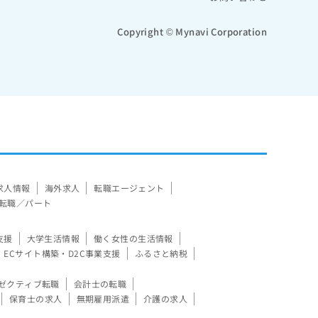
Copyright © Mynavi Corporation
求人情報
海外求人
転職エージェント
転職／パート
支援
大学生活情報
働く女性の生活情報
ECサイト構築・D2C事業支援
ふるさと納税
ゼクティブ転職
会計士の転職
保育士の求人
無期雇用派遣
介護の求人