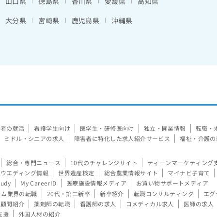
山口県
徳島県
香川県
愛媛県
高知県
大分県
宮崎県
鹿児島県
沖縄県
験者の就活
看護学生向け
医学生・研修医向け
独立・開業情報
転職・
ミドル・シニアの求人
障害者に特化した求人紹介サービス
福祉・介護の
総合・専門ニュース
10代のチャレンジサイト
ティーンマーケティング
ウエディング情報
世界遺産検定
総合農業情報サイト
マイナビ子育て
tudy
My CareerID
医療施設情報メディア
お買い物サポートメディア
ーム業界の転職
20代・第二新卒
新卒紹介
転職コンサルティング
エグ
顧問紹介
薬剤師の転職
看護師の求人
コメディカル求人
医師の求人
支援
外国人材の紹介