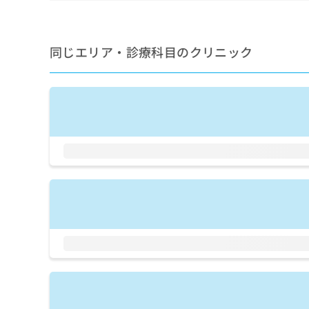
せ
こち
ち
らは
は
マイ
こ
ら
ナビ
ち
同じエリア・診療科目のクリニック
クリ
ら
ニッ
クナ
広
ビサ
広
資
イト
告
告
への
料
出
出
お問
の
稿
合せ
稿
ご
の
フォ
の
請
お
ーム
お
求
問
とな
問
りま
は
い
い
す。
こ
合
合
クリ
ち
わ
ニッ
わ
ら
せ
クの
せ
は
予
は
約・
こ
こ
無
症状
ち
ち
のご
料
ら
相談
ら
情
など
報
はで