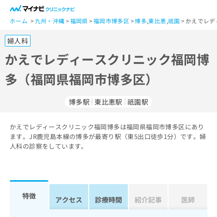
一
般
ホーム
九州・沖縄
福岡県
福岡市博多区
博多
,
東比恵
,
祇園
かえでレデ
ユ
婦人科
ー
ザ
かえでレディースクリニック福岡博
ー
多（福岡県福岡市博多区）
の
方
は
博多駅
東比恵駅
祇園駅
こ
ち
かえでレディースクリニック福岡博多は福岡県福岡市博多区にあり
ら
ます。JR鹿児島本線の博多が最寄り駅（東5出口徒歩1分）です。婦
人科の診察をしています。
医
マ
療
イ
関
ナ
係
ビ
者
ク
特徴
アクセス
診療時間
紹介記事
医師
の
リ
方
ニ