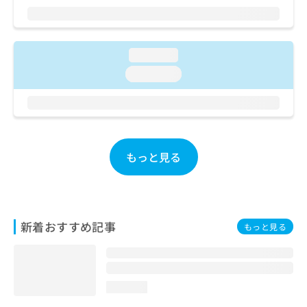
ご了
ら
み
承く
は
ださ
こ
無
い。
ち
料
loading...
ら
情
loading...
報
拡
掲
充
載
の
情
お
報
申
の
もっと見る
し
修
込
正
み
は
は
こ
こ
ち
新着おすすめ記事
もっと見る
ち
ら
ら
そ
の
loading...
他
の