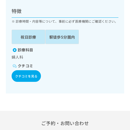
ッ
は
ク
こ
特徴
ナ
ち
ビ
診療時間・内容等について、事前に必ず医療機関にご確認ください。
ら
に
関
広
祝日診療
駅徒歩5分圏内
す
広
告
る
告
代
お
診療科目
出
理
問
稿
婦人科
店
い
の
クチコミ
合
の
お
わ
方
問
クチコミを見る
せ
い
は
は
合
こ
こ
わ
ち
ち
せ
ら
ら
は
こ
こち
ち
広
らは
広
ら
告
ご予約・お問い合わせ
マイ
告
出
ナビ