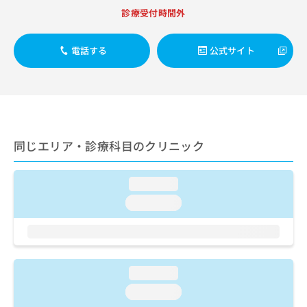
出
稿
クリ
資
診療受付時間外
稿
ニッ
の
料
クナ
の
お
の
ビサ
お
問
ご
電話する
公式サイト
イト
問
い
請
への
い
合
お問
求
合
合せ
わ
は
フォ
わ
せ
こ
ーム
せ
は
ち
とな
は
こ
ら
りま
こ
ち
同じエリア・診療科目のクリニック
す。
ち
ら
クリ
無
ら
ニッ
料
クの
loading...
資
情
予
料
loading...
報
約・
の
症状
拡
のご
ご
充
相談
請
の
など
求
お
はで
は
申
loading...
きま
こ
せん
し
loading...
ので
ち
込