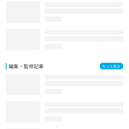
お
問
い
loading...
合
わ
せ
は
こ
loading...
ち
ら
編集・監修記事
もっと見る
loading...
loading...