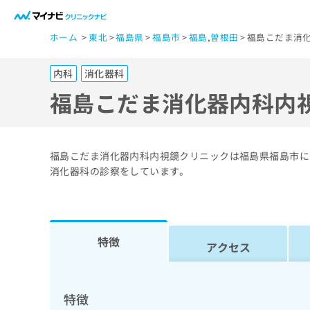
一
ホーム
東北
福島県
福島市
福島
,
曽根田
福島こだま消
般
ユ
内科
消化器科
ー
ザ
福島こだま消化器内科内
ー
の
方
福島こだま消化器内科内視鏡クリニックは福島県福島市にあ
は
消化器科の診察をしています。
こ
ち
ら
特徴
アクセス
医
マ
療
イ
ナ
関
特徴
ビ