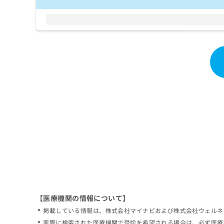
拡
資
きま
充
料
せん
の
ので
の
ご了
お
ご
承く
申
請
ださ
し
求
い。
込
は
み
こ
は
ち
こ
ら
ち
ら
無
料
掲
情
載
報
情
拡
報
充
の
の
修
お
【医療機関の情報について】
正
申
掲載している情報は、株式会社マイナビおよび株式会社ウェルネ
は
し
こ
実際に検索された医療機関で受診を希望される場合は、必ず医療
込