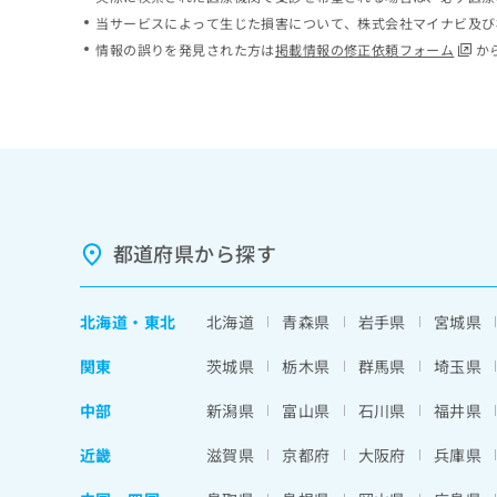
ち
み
当サービスによって生じた損害について、株式会社マイナビ及び
ら
は
情報の誤りを発見された方は
掲載情報の修正依頼フォーム
か
こ
ち
そ
ら
の
他
の
お
問
い
都道府県から探す
合
わ
せ
北海道
・
東北
北海道
青森県
岩手県
宮城県
は
こ
関東
茨城県
栃木県
群馬県
埼玉県
ち
ら
中部
新潟県
富山県
石川県
福井県
近畿
滋賀県
京都府
大阪府
兵庫県