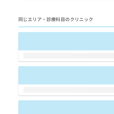
せ
こち
ち
らは
は
マイ
こ
ら
ナビ
ち
同じエリア・診療科目のクリニック
クリ
ら
ニッ
クナ
広
ビサ
広
資
イト
告
告
への
料
出
出
お問
の
稿
合せ
稿
ご
の
フォ
の
請
お
ーム
お
求
問
とな
問
りま
は
い
い
す。
こ
合
合
クリ
ち
わ
ニッ
わ
ら
せ
クの
せ
は
予
は
約・
こ
こ
無
症状
ち
ち
のご
料
ら
相談
ら
情
など
報
はで