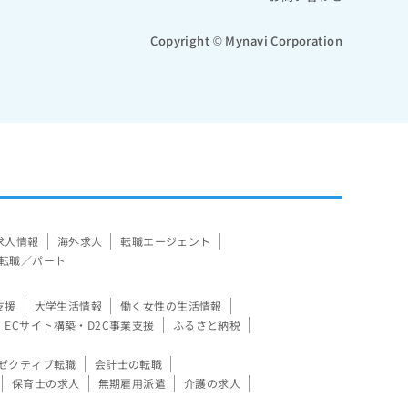
Copyright © Mynavi Corporation
求人情報
海外求人
転職エージェント
転職／パート
支援
大学生活情報
働く女性の生活情報
ECサイト構築・D2C事業支援
ふるさと納税
ゼクティブ転職
会計士の転職
保育士の求人
無期雇用派遣
介護の求人