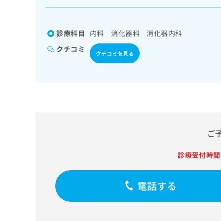
係
ク
者
リ
の
ニ
診療科目
内科 消化器科 消化器内科
ッ
方
ク
クチコミ
は
クチコミを見る
ナ
こ
ビ
ち
に
関
ら
す
る
お
広
広
問
ご
告
告
い
出
代
合
稿
診療受付時間
わ
理
の
せ
店
お
は
の
電話する
問
こ
い
方
ち
合
ら
は
わ
こ