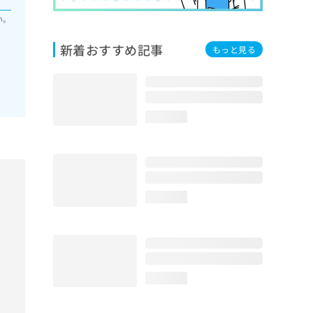
い。
新着おすすめ記事
もっと見る
loading...
loading...
loading...