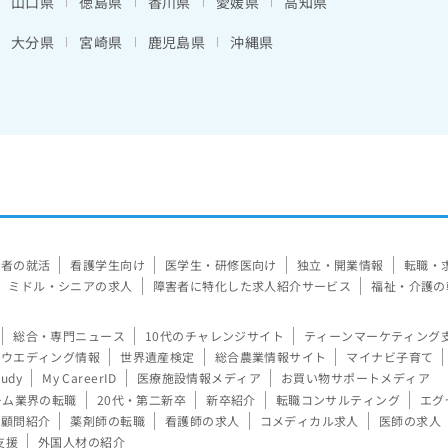
山口県
徳島県
香川県
愛媛県
高知県
大分県
宮崎県
鹿児島県
沖縄県
験者の就活
看護学生向け
医学生・研修医向け
独立・開業情報
転職・
ミドル・シニアの求人
障害者に特化した求人紹介サービス
福祉・介護の
総合・専門ニュース
10代のチャレンジサイト
ティーンマーケティング
ウエディング情報
世界遺産検定
総合農業情報サイト
マイナビ子育て
tudy
My CareerID
医療施設情報メディア
お買い物サポートメディア
ーム業界の転職
20代・第二新卒
新卒紹介
転職コンサルティング
エグ
顧問紹介
薬剤師の転職
看護師の求人
コメディカル求人
医師の求人
支援
外国人材の紹介