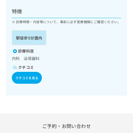
ッ
は
ク
こ
特徴
ナ
ち
ビ
診療時間・内容等について、事前に必ず医療機関にご確認ください。
ら
に
関
広
駅徒歩5分圏内
す
広
告
る
告
代
お
診療科目
出
理
問
稿
内科 泌尿器科
店
い
の
クチコミ
合
の
お
わ
方
問
クチコミを見る
せ
い
は
は
合
こ
こ
わ
ち
ち
せ
ら
ら
は
こ
こち
ち
広
らは
広
ら
告
ご予約・お問い合わせ
マイ
告
出
ナビ