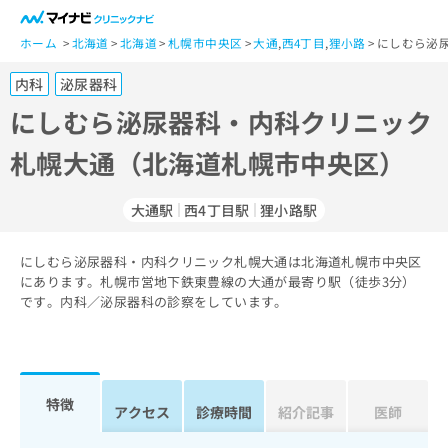
一
般
ホーム
北海道
北海道
札幌市中央区
大通
,
西4丁目
,
狸小路
にしむら泌
ユ
内科
泌尿器科
ー
ザ
にしむら泌尿器科・内科クリニック
ー
札幌大通（北海道札幌市中央区）
の
方
は
大通駅
西4丁目駅
狸小路駅
こ
ち
にしむら泌尿器科・内科クリニック札幌大通は北海道札幌市中央区
ら
にあります。札幌市営地下鉄東豊線の大通が最寄り駅（徒歩3分）
です。内科／泌尿器科の診察をしています。
医
マ
療
イ
関
ナ
係
ビ
者
ク
特徴
アクセス
診療時間
紹介記事
医師
の
リ
方
ニ