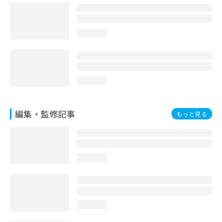
お
問
い
loading...
合
わ
せ
は
こ
loading...
ち
ら
編集・監修記事
もっと見る
loading...
loading...