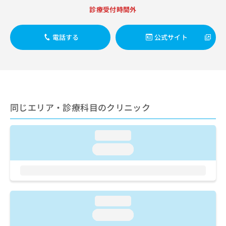
出
稿
クリ
資
診療受付時間外
稿
ニッ
の
料
クナ
の
お
の
ビサ
お
問
ご
電話する
公式サイト
イト
問
い
請
への
い
合
お問
求
合
合せ
わ
は
フォ
わ
せ
こ
ーム
せ
は
ち
とな
は
こ
ら
りま
こ
ち
同じエリア・診療科目のクリニック
す。
ち
ら
クリ
無
ら
ニッ
料
クの
loading...
資
情
予
料
loading...
報
約・
の
症状
拡
のご
ご
充
相談
請
の
など
求
お
はで
は
申
loading...
きま
こ
せん
し
loading...
ので
ち
込