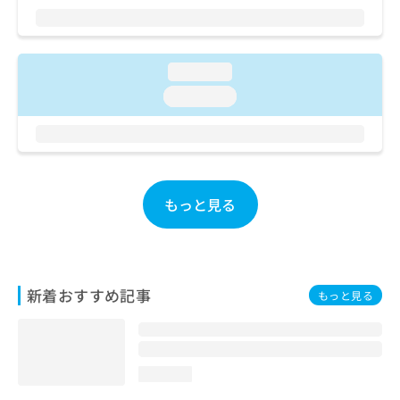
ご了
ら
み
承く
は
ださ
こ
無
い。
ち
料
loading...
ら
情
loading...
報
拡
掲
充
載
の
情
お
報
申
の
もっと見る
し
修
込
正
み
は
は
こ
こ
ち
新着おすすめ記事
もっと見る
ち
ら
ら
そ
の
loading...
他
の