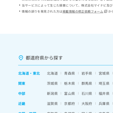
ち
み
当サービスによって生じた損害について、株式会社マイナビ及び
ら
は
情報の誤りを発見された方は
掲載情報の修正依頼フォーム
か
こ
ち
そ
ら
の
他
の
お
問
い
都道府県から探す
合
わ
せ
北海道
・
東北
北海道
青森県
岩手県
宮城県
は
こ
関東
茨城県
栃木県
群馬県
埼玉県
ち
ら
中部
新潟県
富山県
石川県
福井県
近畿
滋賀県
京都府
大阪府
兵庫県