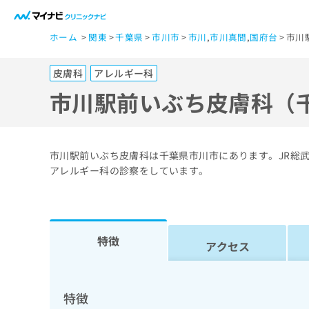
一
ホーム
関東
千葉県
市川市
市川
,
市川真間
,
国府台
市川
般
ユ
皮膚科
アレルギー科
ー
ザ
市川駅前いぶち皮膚科（
ー
の
方
市川駅前いぶち皮膚科は千葉県市川市にあります。JR総武
は
アレルギー科の診察をしています。
こ
ち
ら
特徴
アクセス
医
マ
療
イ
ナ
関
特徴
ビ