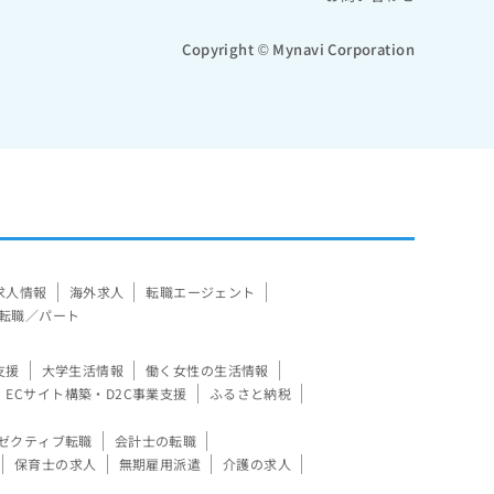
Copyright © Mynavi Corporation
求人情報
海外求人
転職エージェント
転職／パート
支援
大学生活情報
働く女性の生活情報
ECサイト構築・D2C事業支援
ふるさと納税
ゼクティブ転職
会計士の転職
保育士の求人
無期雇用派遣
介護の求人