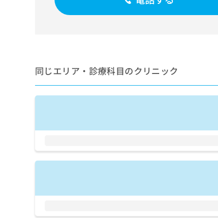
せ
こち
ち
らは
は
マイ
こ
ら
ナビ
ち
クリ
ら
ニッ
クナ
広
ビサ
広
資
イト
同じエリア・診療科目のクリニック
告
告
への
料
出
出
お問
の
稿
合せ
稿
ご
の
フォ
の
請
お
ーム
お
求
問
とな
問
りま
は
い
い
す。
こ
合
合
クリ
ち
わ
ニッ
わ
ら
せ
クの
せ
は
予
は
約・
こ
こ
無
症状
ち
ち
のご
料
ら
相談
ら
情
など
報
はで