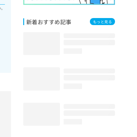
い。
新着おすすめ記事
もっと見る
loading...
loading...
loading...