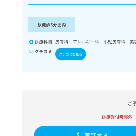
係
ク
者
リ
の
ニ
ッ
方
駅徒歩5分圏内
ク
は
ナ
こ
ビ
診療科目
皮膚科 アレルギー科 小児皮膚科 美
ち
に
クチコミ
関
ら
クチコミを見る
す
る
お
広
広
問
告
告
い
出
代
合
稿
わ
理
の
せ
ご
店
お
は
の
問
こ
診療受付時間外
い
方
ち
合
ら
は
わ
電話する
こ