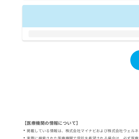
拡
資
きま
充
料
せん
の
ので
の
ご了
お
ご
承く
申
請
ださ
し
求
い。
込
は
み
こ
は
ち
こ
ら
ち
ら
無
料
掲
情
載
報
情
拡
報
充
の
の
修
お
【医療機関の情報について】
正
申
掲載している情報は、株式会社マイナビおよび株式会社ウェルネ
は
し
こ
実際に検索された医療機関で受診を希望される場合は、必ず医療
込