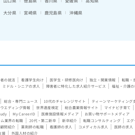
山口県
徳島県
香川県
愛媛県
高知県
大分県
宮崎県
鹿児島県
沖縄県
験者の就活
看護学生向け
医学生・研修医向け
独立・開業情報
転職・
ミドル・シニアの求人
障害者に特化した求人紹介サービス
福祉・介護の
総合・専門ニュース
10代のチャレンジサイト
ティーンマーケティング
ウエディング情報
世界遺産検定
総合農業情報サイト
マイナビ子育て
tudy
My CareerID
医療施設情報メディア
お買い物サポートメディア
ーム業界の転職
20代・第二新卒
新卒紹介
転職コンサルティング
エグ
顧問紹介
薬剤師の転職
看護師の求人
コメディカル求人
医師の求人
支援
外国人材の紹介