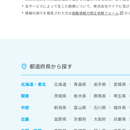
ち
み
当サービスによって生じた損害について、株式会社マイナビ及び
ら
は
情報の誤りを発見された方は
掲載情報の修正依頼フォーム
か
こ
ち
そ
ら
の
他
の
お
問
い
都道府県から探す
合
わ
せ
北海道
・
東北
北海道
青森県
岩手県
宮城県
は
こ
関東
茨城県
栃木県
群馬県
埼玉県
ち
ら
中部
新潟県
富山県
石川県
福井県
近畿
滋賀県
京都府
大阪府
兵庫県