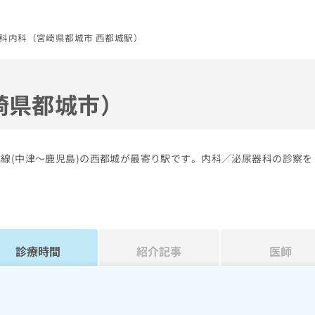
科内科（宮崎県都城市 西都城駅）
崎県都城市）
本線(中津～鹿児島)の西都城が最寄り駅です。内科／泌尿器科の診察を
診療時間
紹介記事
医師