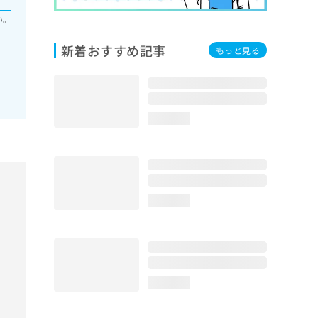
い。
新着おすすめ記事
もっと見る
loading...
loading...
loading...