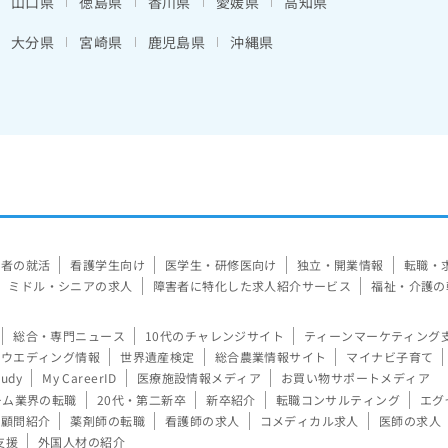
山口県
徳島県
香川県
愛媛県
高知県
大分県
宮崎県
鹿児島県
沖縄県
験者の就活
看護学生向け
医学生・研修医向け
独立・開業情報
転職・
ミドル・シニアの求人
障害者に特化した求人紹介サービス
福祉・介護の
総合・専門ニュース
10代のチャレンジサイト
ティーンマーケティング
ウエディング情報
世界遺産検定
総合農業情報サイト
マイナビ子育て
tudy
My CareerID
医療施設情報メディア
お買い物サポートメディア
ーム業界の転職
20代・第二新卒
新卒紹介
転職コンサルティング
エグ
顧問紹介
薬剤師の転職
看護師の求人
コメディカル求人
医師の求人
支援
外国人材の紹介