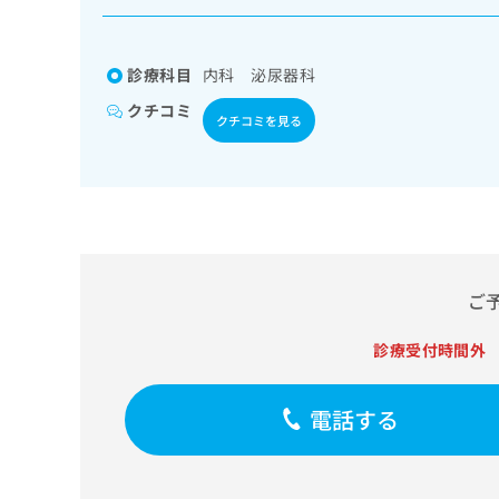
係
ク
者
リ
の
ニ
診療科目
内科 泌尿器科
ッ
方
ク
クチコミ
は
クチコミを見る
ナ
こ
ビ
ち
に
関
ら
す
る
お
広
広
問
ご
告
告
い
出
代
合
稿
診療受付時間外
わ
理
の
せ
店
お
は
の
電話する
問
こ
い
方
ち
合
ら
は
わ
こ