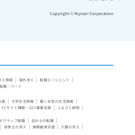
Copyright © Mynavi Corporation
求人情報
海外求人
転職エージェント
転職／パート
支援
大学生活情報
働く女性の生活情報
ECサイト構築・D2C事業支援
ふるさと納税
ゼクティブ転職
会計士の転職
保育士の求人
無期雇用派遣
介護の求人