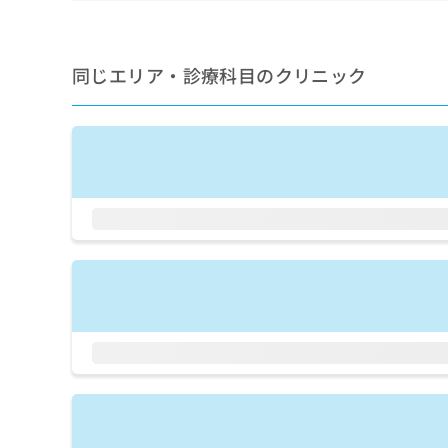
せ
こち
ち
らは
は
マイ
こ
ら
ナビ
ち
同じエリア・診療科目のクリニック
クリ
ら
ニッ
クナ
広
ビサ
広
資
イト
告
告
への
料
出
出
お問
の
稿
合せ
稿
ご
の
フォ
の
請
お
ーム
お
求
問
とな
問
りま
は
い
い
す。
こ
合
合
クリ
ち
わ
ニッ
わ
ら
せ
クの
せ
は
予
は
約・
こ
こ
無
症状
ち
ち
のご
料
ら
相談
ら
情
など
報
はで