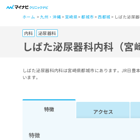
一
ホーム
九州・沖縄
宮崎県
都城市
西都城
しばた泌尿器
般
ユ
内科
泌尿器科
ー
ザ
しばた泌尿器科内科（宮
ー
の
方
しばた泌尿器科内科は宮崎県都城市にあります。JR日豊
は
います。
こ
ち
ら
特徴
アクセス
医
マ
療
イ
ナ
関
特徴
ビ