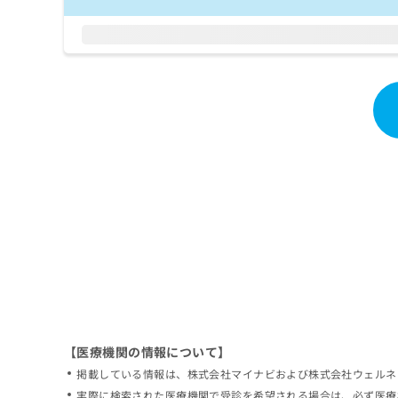
拡
資
きま
充
料
せん
の
ので
の
ご了
お
ご
承く
申
請
ださ
し
求
い。
込
は
み
こ
は
ち
こ
ら
ち
ら
無
料
掲
情
載
報
情
拡
報
充
の
の
修
お
【医療機関の情報について】
正
申
掲載している情報は、株式会社マイナビおよび株式会社ウェルネ
は
し
こ
実際に検索された医療機関で受診を希望される場合は、必ず医療
込