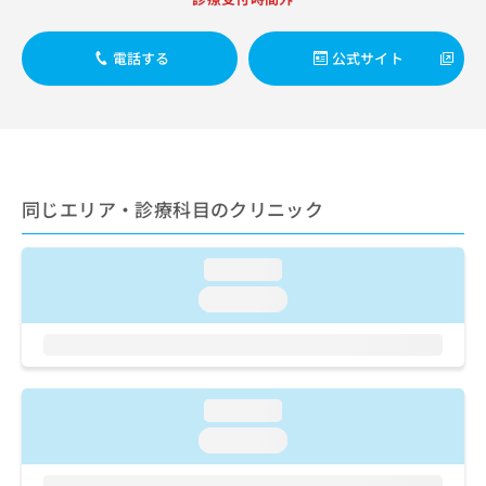
出
稿
クリ
資
稿
ニッ
の
料
クナ
の
お
の
電話する
公式サイト
ビサ
お
問
ご
イト
問
い
請
への
い
合
お問
求
合
合せ
わ
は
フォ
わ
せ
こ
ーム
せ
は
ち
とな
は
こ
同じエリア・診療科目のクリニック
ら
りま
こ
ち
す。
ち
ら
クリ
無
ら
ニッ
loading...
料
クの
資
loading...
情
予
料
報
約・
の
症状
拡
のご
ご
充
相談
請
の
など
求
お
loading...
はで
は
申
きま
loading...
こ
せん
し
ので
ち
込