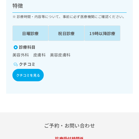
ッ
は
特徴
ク
こ
ナ
診療時間・内容等について、事前に必ず医療機関にご確認ください。
ち
ビ
ら
に
日曜診療
祝日診療
19時以降診療
関
広
す
広
告
る
診療科目
告
代
お
出
美容外科 皮膚科 美容皮膚科
理
問
稿
クチコミ
店
い
の
合
の
お
クチコミを見る
わ
方
問
せ
い
は
は
合
こ
こ
わ
ち
ち
せ
ら
ら
は
こ
こち
ち
広
ご予約・お問い合わせ
らは
広
ら
告
マイ
告
出
ナビ
診療受付時間外