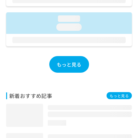
ご了
ら
み
承く
は
ださ
こ
無
い。
loading...
ち
料
loading...
ら
情
報
拡
掲
充
載
の
情
お
報
もっと見る
申
の
し
修
込
正
み
は
は
こ
新着おすすめ記事
もっと見る
こ
ち
ち
ら
ら
そ
loading...
の
他
の