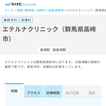
一
般
ホーム
関東
群馬県
高崎市
高崎
,
南高崎
エテルナクリニック（群馬県高
ユ
美容外科
皮膚科
ー
ザ
エテルナクリニック（群馬県高崎
ー
市）
の
方
は
高崎駅
南高崎駅
こ
ち
エテルナクリニックは群馬県高崎市にあります。JR高崎線の高崎が
ら
最寄り駅です。美容外科／皮膚科の診察をしています。
医
マ
療
イ
関
ナ
係
ビ
特徴
アクセス
診療時間
紹介記事
医師
者
ク
の
リ
方
ニ