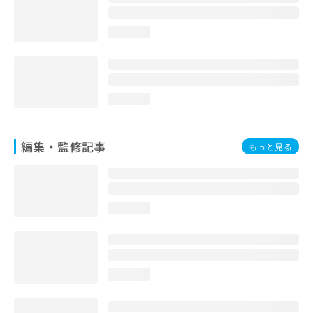
お
問
loading...
い
合
わ
せ
は
loading...
こ
ち
ら
編集・監修記事
もっと見る
loading...
loading...