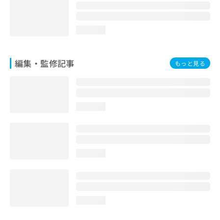
お
問
い
loading...
合
わ
せ
編集・監修記事
もっと見る
は
こ
ち
ら
loading...
loading...
loading...