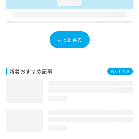
ご了
ら
loading...
み
承く
は
ださ
こ
無
い。
ち
料
ら
情
報
もっと見る
拡
掲
充
載
の
情
お
報
申
の
新着おすすめ記事
もっと見る
し
修
込
正
み
は
は
こ
こ
ち
loading...
ち
ら
ら
そ
の
loading...
他
の