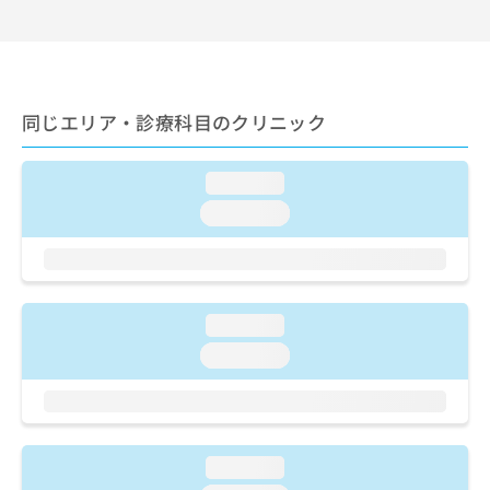
出
稿
クリ
資
稿
ニッ
の
料
クナ
の
お
の
ビサ
お
問
ご
イト
問
い
請
への
い
同じエリア・診療科目のクリニック
合
お問
求
合
合せ
わ
は
フォ
わ
せ
こ
ーム
せ
loading...
は
ち
とな
は
こ
ら
loading...
りま
こ
ち
す。
ち
ら
クリ
無
ら
ニッ
料
クの
資
情
予
料
loading...
報
約・
の
症状
拡
loading...
のご
ご
充
相談
請
の
など
求
お
はで
は
申
きま
こ
せん
し
loading...
ので
ち
込