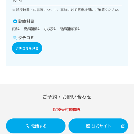
ッ
は
ク
診療時間・内容等について、事前に必ず医療機関にご確認ください。
こ
ナ
ち
ビ
診療科目
ら
に
内科 循環器科 小児科 循環器内科
関
広
クチコミ
す
広
告
る
告
クチコミを見る
代
お
出
理
問
稿
店
い
の
合
の
お
わ
方
問
せ
い
は
は
合
こ
こ
わ
ち
ご予約・お問い合わせ
ち
せ
ら
ら
は
診療受付時間外
こ
こち
ち
広
らは
広
ら
告
電話する
公式サイト
マイ
告
出
ナビ