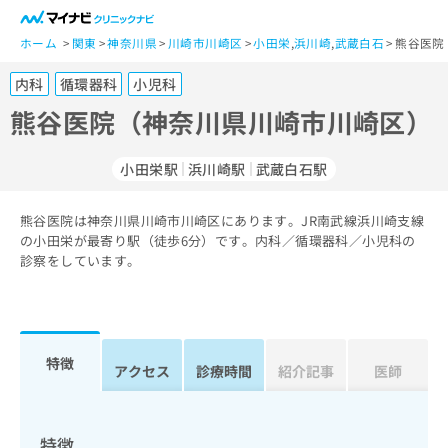
一
般
ホーム
関東
神奈川県
川崎市川崎区
小田栄
,
浜川崎
,
武蔵白石
熊谷医院
ユ
内科
循環器科
小児科
ー
ザ
熊谷医院（神奈川県川崎市川崎区）
ー
の
小田栄駅
浜川崎駅
武蔵白石駅
方
は
こ
熊谷医院は神奈川県川崎市川崎区にあります。JR南武線浜川崎支線
の小田栄が最寄り駅（徒歩6分）です。内科／循環器科／小児科の
ち
診察をしています。
ら
医
マ
療
イ
関
ナ
特徴
アクセス
診療時間
紹介記事
医師
係
ビ
者
ク
の
リ
方
ニ
特徴