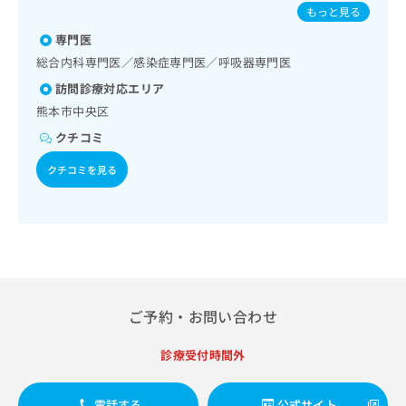
運動療法、自己血糖測定）／糖尿病による合併症に対する継
出
人の肺炎球菌感染症／おたふくかぜ／A型肝炎／B型肝炎
稿
クリ
資
もっと見る
続的な管理及び指導／血液・免疫系領域の一次診療／漢方薬
稿
ニッ
の
料
の処方／在宅における看取り
クナ
専門医
の
お
の
ビサ
お
問
総合内科専門医／感染症専門医／呼吸器専門医
ご
イト
問
い
請
への
訪問診療対応エリア
い
合
お問
求
熊本市中央区
合
合せ
わ
は
フォ
わ
せ
こ
クチコミ
ーム
せ
は
ち
とな
は
クチコミを見る
こ
ら
りま
こ
ち
す。
ち
ら
クリ
無
ら
ニッ
料
クの
資
情
予
料
報
約・
の
症状
拡
のご
ご
充
ご予約・お問い合わせ
相談
請
の
など
求
お
はで
診療受付時間外
は
申
きま
こ
せん
し
ので
ち
込
電話する
公式サイト