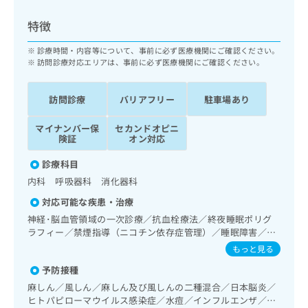
ッ
は
ク
こ
特徴
ナ
ち
ビ
診療時間・内容等について、事前に必ず医療機関にご確認ください。
ら
に
訪問診療対応エリアは、事前に必ず医療機関にご確認ください。
関
広
す
広
告
訪問診療
バリアフリー
駐車場あり
る
告
代
お
出
マイナンバー保
セカンドオピニ
理
問
稿
険証
オン対応
店
い
の
合
の
お
診療科目
わ
方
問
内科 呼吸器科 消化器科
せ
い
は
は
合
対応可能な疾患・治療
こ
こ
わ
神経･脳血管領域の一次診療／抗血栓療法／終夜睡眠ポリグ
ち
ち
せ
ラフィー／禁煙指導（ニコチン依存症管理）／睡眠障害／認
ら
ら
は
知症／呼吸器領域の一次診療／在宅持続陽圧呼吸療法（睡眠
もっと見る
こ
時無呼吸症候群治療）／在宅酸素療法／消化器系領域の一次
こち
予防接種
ち
診療／肝･胆道・膵臓領域の一次診療／循環器系領域の一次
広
らは
広
ら
診療／腎･泌尿器系領域の一次診療／内分泌･代謝･栄養領域
告
麻しん／風しん／麻しん及び風しんの二種混合／日本脳炎／
マイ
の一次診療／インスリン療法／糖尿病患者教育（食事療法、
告
出
ヒトパピローマウイルス感染症／水痘／インフルエンザ／成
ナビ