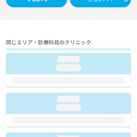
ご了
ら
み
承く
は
ださ
こ
無
い。
ち
料
ら
情
報
拡
同じエリア・診療科目のクリニック
掲
充
載
の
情
お
loading...
報
申
の
loading...
し
修
込
正
み
は
は
こ
こ
ち
loading...
ち
ら
loading...
ら
そ
の
他
の