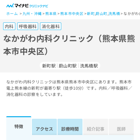
一
般
ホーム
九州・沖縄
熊本県
熊本市中央区
新町
,
蔚山町
,
洗馬橋
なかがわ
ユ
内科
呼吸器科
消化器科
ー
ザ
なかがわ内科クリニック（熊本県熊
ー
本市中央区）
の
方
は
新町駅
蔚山町駅
洗馬橋駅
こ
ち
なかがわ内科クリニックは熊本県熊本市中央区にあります。熊本市
ら
電上熊本線の新町が最寄り駅（徒歩10分）です。内科／呼吸器科／
消化器科の診察をしています。
医
マ
療
イ
関
ナ
係
ビ
者
ク
特徴
アクセス
診療時間
紹介記事
医師
の
リ
方
ニ