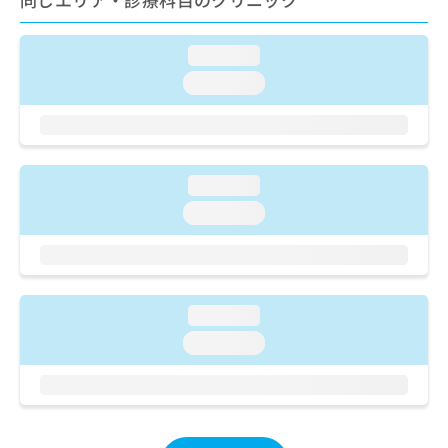
ご了
ら
み
承く
は
ださ
こ
無
い。
loading...
ち
料
loading...
ら
情
報
拡
掲
充
載
の
情
loading...
お
報
申
loading...
の
し
修
込
正
み
は
は
こ
こ
loading...
ち
ち
ら
loading...
ら
そ
の
他
の