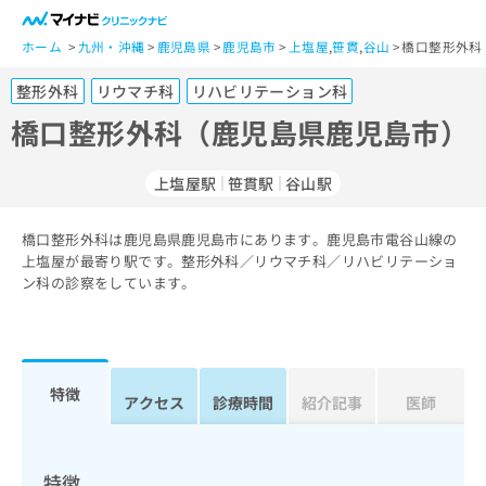
一
般
ホーム
九州・沖縄
鹿児島県
鹿児島市
上塩屋
,
笹貫
,
谷山
橋口整形外科
ユ
整形外科
リウマチ科
リハビリテーション科
ー
ザ
橋口整形外科（鹿児島県鹿児島市）
ー
の
上塩屋駅
笹貫駅
谷山駅
方
は
こ
橋口整形外科は鹿児島県鹿児島市にあります。鹿児島市電谷山線の
上塩屋が最寄り駅です。整形外科／リウマチ科／リハビリテーショ
ち
ン科の診察をしています。
ら
医
マ
療
イ
関
ナ
特徴
アクセス
診療時間
紹介記事
医師
係
ビ
者
ク
の
リ
方
ニ
特徴