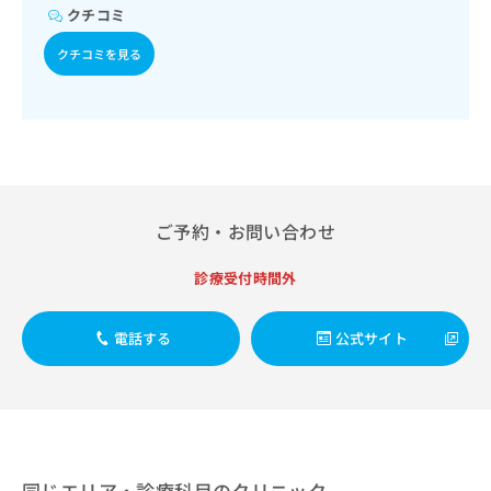
出
稿
クリ
資
クチコミ
稿
ニッ
の
料
クナ
の
お
クチコミを見る
の
ビサ
お
問
ご
イト
問
い
請
への
い
合
お問
求
合
合せ
わ
は
フォ
わ
せ
こ
ーム
せ
は
ち
とな
は
こ
ら
りま
こ
ち
ご予約・お問い合わせ
す。
ち
ら
クリ
無
ら
ニッ
診療受付時間外
料
クの
資
情
予
料
報
約・
電話する
公式サイト
の
症状
拡
のご
ご
充
相談
請
の
など
求
お
はで
は
申
きま
こ
せん
し
ので
ち
込
同じエリア・診療科目のクリニック