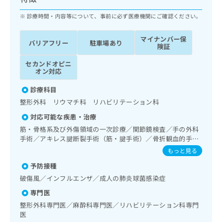
ッ
は
ク
診療時間・内容等について、事前に必ず医療機関にご確認ください。
こ
ナ
ち
ビ
ら
マイナンバー保
バリアフリー
駐車場あり
に
険証
関
広
セカンドオピニ
す
広
告
オン対応
る
告
代
お
出
診療科目
理
問
稿
整形外科 リウマチ科 リハビリテーション科
店
い
の
合
の
お
対応可能な疾患・治療
わ
方
問
筋・骨格系及び外傷領域の一次診療／関節鏡検査／手の外科
せ
い
は
手術／アキレス腱断裂手術（筋・腱手術）／骨折観血的手術
は
合
こ
／人工股関節置換術（関節手術）／人工膝関節置換術（関節
もっと見る
こ
わ
手術）／脊椎手術／椎間板摘出術／椎間板ヘルニアに対する
ち
ち
せ
予防接種
内視鏡下椎間板摘出術／小児整形外科手術／義肢装具の作成
ら
ら
は
及び評価／脳血管疾患等リハビリテーション／運動器リハビ
破傷風／インフルエンザ／成人の肺炎球菌感染症
こ
リテーション／全身麻酔／硬膜外麻酔／脊椎麻酔／神経ブロ
こち
専門医
ち
ック／硬膜外ブロックにおける麻酔剤の持続注入／ＭＲＩ撮
広
らは
影
広
ら
整形外科専門医／麻酔科専門医／リハビリテーション科専門
告
マイ
医
告
出
ナビ