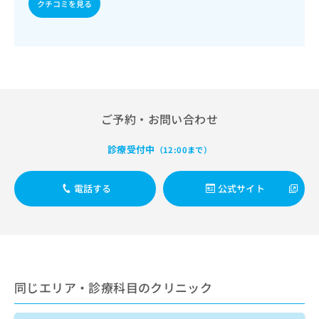
出
クチコミを見る
稿
クリ
資
稿
ニッ
の
料
クナ
の
お
の
ビサ
お
問
ご
イト
問
い
請
への
い
合
お問
求
合
合せ
わ
は
フォ
わ
せ
こ
ーム
ご予約・お問い合わせ
せ
は
ち
とな
は
こ
ら
りま
こ
ち
診療受付中
（12:00まで）
す。
ち
ら
クリ
無
ら
ニッ
料
クの
電話する
公式サイト
資
情
予
料
報
約・
の
症状
拡
のご
ご
充
相談
請
の
など
求
お
はで
は
申
きま
同じエリア・診療科目のクリニック
こ
せん
し
ので
ち
込