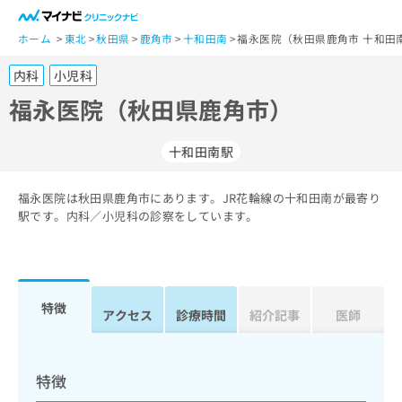
一
般
ホーム
東北
秋田県
鹿角市
十和田南
福永医院（秋田県鹿角市 十和田
ユ
内科
小児科
ー
ザ
福永医院（秋田県鹿角市）
ー
の
十和田南駅
方
は
こ
福永医院は秋田県鹿角市にあります。JR花輪線の十和田南が最寄り
駅です。内科／小児科の診察をしています。
ち
ら
医
マ
療
イ
特徴
アクセス
診療時間
紹介記事
医師
関
ナ
係
ビ
者
ク
の
リ
特徴
方
ニ