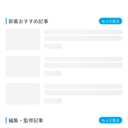
お
問
い
新着おすすめ記事
合
もっと見る
わ
せ
は
こ
loading...
ち
ら
loading...
loading...
編集・監修記事
もっと見る