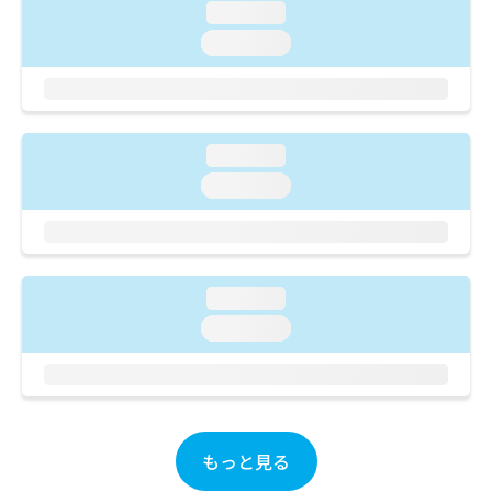
ご了
ら
み
loading...
承く
は
ださ
loading...
こ
無
い。
ち
料
ら
情
報
拡
掲
loading...
充
載
loading...
の
情
お
報
申
の
し
修
込
正
loading...
み
は
は
こ
loading...
こ
ち
ち
ら
ら
そ
の
もっと見る
他
の