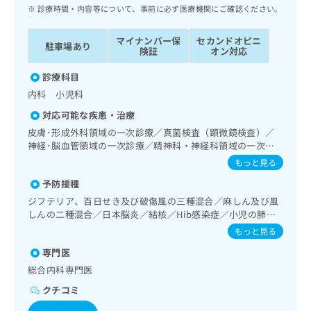
ッ
は
診療時間・内容等について、事前に必ず医療機関にご確認ください。
ク
こ
ナ
ち
マイナンバー保
セカンドオピニ
駐車場あり
ビ
険証
オン対応
ら
に
関
診療科目
広
す
広
内科 小児科
告
る
告
代
対応可能な疾患・治療
お
出
理
問
皮膚･形成外科領域の一次診療／真菌検査（顕微鏡検査）／
稿
店
神経･脳血管領域の一次診療／精神科・神経科領域の一次診
い
の
療／眼領域の一次診療／耳鼻咽喉領域の一次診療／純音聴力
合
の
お
もっと見る
検査／呼吸器領域の一次診療／在宅持続陽圧呼吸療法（睡眠
わ
方
問
予防接種
時無呼吸症候群治療）／在宅酸素療法／消化器系領域の一次
せ
い
は
診療／肝･胆道・膵臓領域の一次診療／循環器系領域の一次
ジフテリア、百日せき及び破傷風の三種混合／麻しん及び風
は
合
こ
診療／腎･泌尿器系領域の一次診療／更年期障害治療／内分
しんの二種混合／日本脳炎／結核／Hib感染症／小児の肺炎
こ
わ
ち
泌･代謝･栄養領域の一次診療／内分泌機能検査／インスリン
球菌感染症／水痘／インフルエンザ／成人の肺炎球菌感染症
ち
せ
もっと見る
ら
療法／糖尿病患者教育（食事療法、運動療法、自己血糖測
／おたふくかぜ／B型肝炎／ロタウイルス感染症
ら
は
定）／血液・免疫系領域の一次診療／筋・骨格系及び外傷領
専門医
こ
域の一次診療／小児領域の一次診療／漢方薬の処方
こち
総合内科専門医
ち
広
らは
広
ら
告
クチコミ
マイ
告
出
ナビ