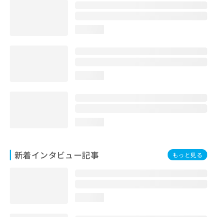
loading...
loading...
loading...
新着インタビュー記事
もっと見る
loading...