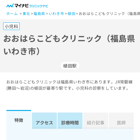
一
般
ホーム
東北
福島県
いわき市
植田
おおはらこどもクリニック（福島県
ユ
小児科
ー
ザ
おおはらこどもクリニック（福島県
ー
いわき市）
の
方
は
植田駅
こ
ち
おおはらこどもクリニックは福島県いわき市にあります。JR常磐線
ら
(勝田～岩沼)の植田が最寄り駅です。小児科の診察をしています。
医
マ
療
イ
関
ナ
係
ビ
特徴
アクセス
診療時間
紹介記事
医師
者
ク
の
リ
方
ニ