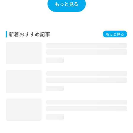
もっと見る
お
問
い
合
わ
新着おすすめ記事
せ
もっと見る
は
こ
ち
ら
loading...
loading...
loading...