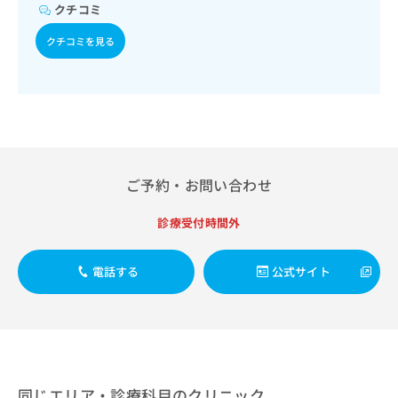
出
稿
クリ
クチコミ
資
稿
ニッ
の
料
クナ
の
クチコミを見る
お
の
ビサ
お
問
ご
イト
問
い
請
への
い
合
お問
求
合
合せ
わ
は
フォ
わ
せ
こ
ーム
せ
は
ち
とな
は
こ
ら
りま
こ
ご予約・お問い合わせ
ち
す。
ち
ら
クリ
無
ら
ニッ
診療受付時間外
料
クの
資
情
予
料
報
約・
電話する
公式サイト
の
症状
拡
のご
ご
充
相談
請
の
など
求
お
はで
は
申
きま
こ
せん
し
ので
ち
込
同じエリア・診療科目のクリニック