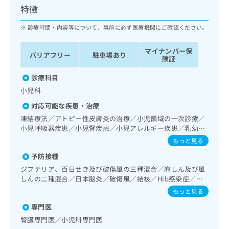
ッ
は
特徴
ク
こ
ナ
診療時間・内容等について、事前に必ず医療機関にご確認ください。
ち
ビ
ら
に
マイナンバー保
バリアフリー
駐車場あり
関
険証
広
す
広
告
る
診療科目
告
代
お
出
小児科
理
問
稿
対応可能な疾患・治療
店
い
の
合
の
凍結療法／アトピー性皮膚炎の治療／小児領域の一次診療／
お
わ
小児呼吸器疾患／小児腎疾患／小児アレルギー疾患／乳幼児
方
問
の育児相談／夜尿症の治療
せ
い
は
もっと見る
は
合
こ
予防接種
こ
わ
ち
ち
ジフテリア、百日せき及び破傷風の三種混合／麻しん及び風
せ
ら
しんの二種混合／日本脳炎／破傷風／結核／Hib感染症／小
ら
は
児の肺炎球菌感染症／ヒトパピローマウイルス感染症／水痘
こ
もっと見る
／インフルエンザ／成人の肺炎球菌感染症／おたふくかぜ／
こち
ち
広
専門医
らは
A型肝炎／B型肝炎／狂犬病／ロタウイルス感染症
広
ら
告
マイ
腎臓専門医／小児科専門医
告
出
ナビ