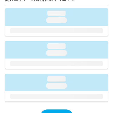
ご了
ら
み
承く
は
ださ
こ
loading...
無
い。
ち
料
loading...
ら
情
報
拡
掲
充
載
の
情
loading...
お
報
loading...
申
の
し
修
込
正
み
は
は
こ
loading...
こ
ち
ち
ら
loading...
ら
そ
の
他
の