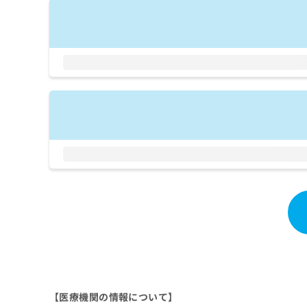
拡
資
きま
充
料
せん
の
ので
の
ご了
お
ご
承く
申
請
ださ
し
求
い。
込
は
み
こ
は
ち
こ
ら
ち
ら
無
料
掲
情
載
報
情
拡
報
充
の
の
修
お
正
申
は
し
【医療機関の情報について】
こ
込