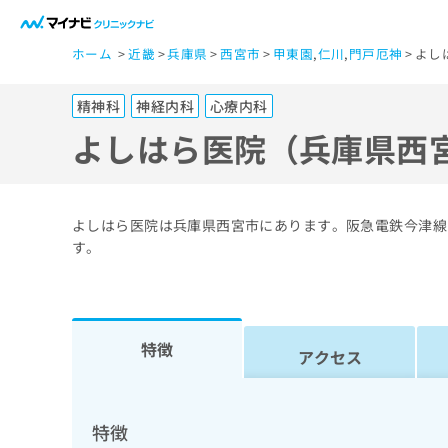
一
ホーム
近畿
兵庫県
西宮市
甲東園
,
仁川
,
門戸厄神
よし
般
ユ
精神科
神経内科
心療内科
ー
ザ
よしはら医院（兵庫県西
ー
の
方
よしはら医院は兵庫県西宮市にあります。阪急電鉄今津線
は
す。
こ
ち
ら
特徴
アクセス
医
マ
療
イ
ナ
関
特徴
ビ