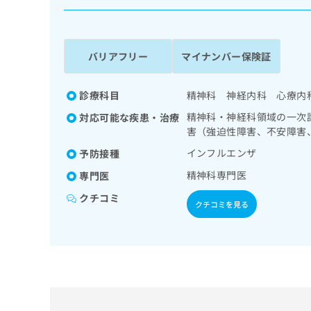
係
ク
者
リ
の
ニ
ッ
方
バリアフリー
マイナンバー保険証
ク
は
ナ
こ
ビ
診療科目
精神科 神経内科 心療内
ち
に
精神科・神経科領域の一次
対応可能な疾患・治療
関
ら
害（強迫性障害、不安障害
す
る
インフルエンザ
予防接種
お
広
精神科専門医
広
専門医
問
告
告
い
クチコミ
出
代
合
クチコミを見る
稿
わ
理
の
せ
店
お
は
の
問
こ
い
方
ち
合
ら
は
わ
こ