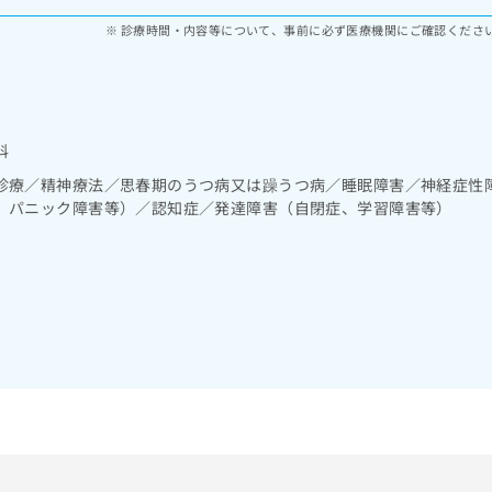
診療時間・内容等について、事前に必ず医療機関にご確認くださ
科
診療／精神療法／思春期のうつ病又は躁うつ病／睡眠障害／神経症性
、パニック障害等）／認知症／発達障害（自閉症、学習障害等）