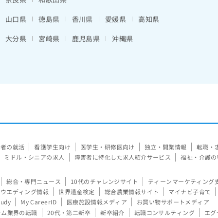
山口県
徳島県
香川県
愛媛県
高知県
大分県
宮崎県
鹿児島県
沖縄県
験者の就活
看護学生向け
医学生・研修医向け
独立・開業情報
転職・
ミドル・シニアの求人
障害者に特化した求人紹介サービス
福祉・介護の
総合・専門ニュース
10代のチャレンジサイト
ティーンマーケティング
ウエディング情報
世界遺産検定
総合農業情報サイト
マイナビ子育て
tudy
My CareerID
医療施設情報メディア
お買い物サポートメディア
ーム業界の転職
20代・第二新卒
新卒紹介
転職コンサルティング
エグ