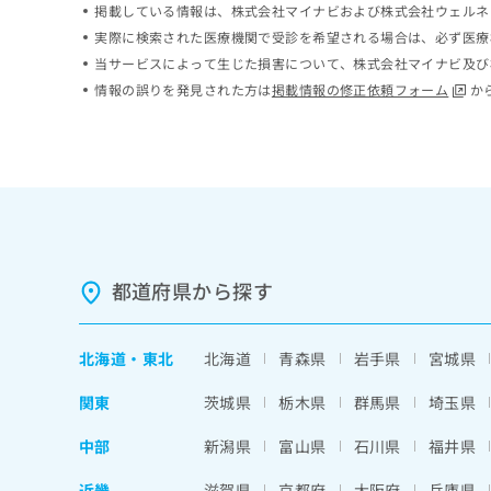
掲載している情報は、株式会社マイナビおよび株式会社ウェルネ
ち
み
実際に検索された医療機関で受診を希望される場合は、必ず医療
ら
は
こ
当サービスによって生じた損害について、株式会社マイナビ及び
ち
情報の誤りを発見された方は
掲載情報の修正依頼フォーム
か
そ
ら
の
他
の
お
問
い
合
わ
都道府県から探す
せ
は
こ
北海道
・
東北
北海道
青森県
岩手県
宮城県
ち
ら
関東
茨城県
栃木県
群馬県
埼玉県
中部
新潟県
富山県
石川県
福井県
近畿
滋賀県
京都府
大阪府
兵庫県