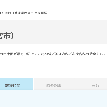
はら医院（兵庫県西宮市 甲東園駅）
宮市）
の甲東園が最寄り駅です。精神科／神経内科／心療内科の診察をして
診療時間
紹介記事
医師