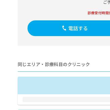
せ
こち
ご
ち
らは
は
マイ
こ
ら
診療受付時間
ナビ
ち
クリ
ら
ニッ
クナ
電話する
広
ビサ
広
資
イト
告
告
への
料
出
出
お問
の
稿
合せ
稿
ご
の
フォ
の
請
お
ーム
お
求
問
とな
問
同じエリア・診療科目のクリニック
りま
は
い
い
す。
こ
合
合
クリ
ち
わ
ニッ
わ
ら
せ
クの
せ
は
予
は
約・
こ
こ
無
症状
ち
ち
のご
料
ら
相談
ら
情
など
報
はで