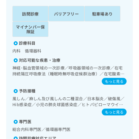
ッ
は
ク
こ
訪問診療
バリアフリー
駐車場あり
ナ
ち
ビ
ら
マイナンバー保
に
険証
関
広
す
広
診療科目
告
る
告
内科 循環器科
代
お
出
理
問
稿
対応可能な疾患・治療
店
い
の
神経･脳血管領域の一次診療／呼吸器領域の一次診療／在宅
合
の
お
持続陽圧呼吸療法（睡眠時無呼吸症候群治療）／在宅酸素療
わ
方
問
法／消化器系領域の一次診療／肝･胆道・膵臓領域の一次診
もっと見る
せ
い
は
療／循環器系領域の一次診療／ホルター型心電図検査／腎･
は
予防接種
合
泌尿器系領域の一次診療／内分泌･代謝･栄養領域の一次診療
こ
こ
わ
風しん／麻しん及び風しんの二種混合／日本脳炎／破傷風／
ち
ち
せ
Hib感染症／小児の肺炎球菌感染症／ヒトパピローマウイル
ら
ら
は
ス感染症／水痘／インフルエンザ／成人の肺炎球菌感染症／
もっと見る
こ
おたふくかぜ／A型肝炎／B型肝炎
こち
専門医
ち
広
らは
広
ら
告
総合内科専門医／循環器専門医
マイ
告
出
ナビ
訪問診療対応エリア