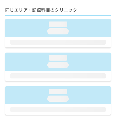
ご了
ら
み
承く
は
同じエリア・診療科目のクリニック
ださ
こ
無
い。
ち
料
ら
情
loading...
報
loading...
拡
掲
充
載
の
情
お
報
申
の
loading...
し
修
loading...
込
正
み
は
は
こ
こ
ち
ち
ら
ら
loading...
loading...
そ
の
他
の