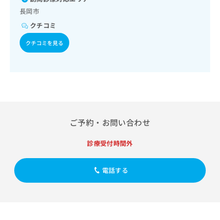
出
稿
クリ
資
長岡市
稿
ニッ
の
料
クナ
の
お
の
クチコミ
ビサ
お
問
ご
イト
問
クチコミを見る
い
請
への
い
合
お問
求
合
合せ
わ
は
フォ
わ
せ
こ
ーム
せ
は
ち
とな
は
こ
ら
りま
こ
ち
す。
ち
ら
クリ
無
ら
ニッ
ご予約・お問い合わせ
料
クの
資
情
予
診療受付時間外
料
報
約・
の
症状
拡
のご
ご
充
電話する
相談
請
の
など
求
お
はで
は
申
きま
こ
せん
し
ので
ち
込