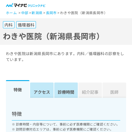
一
般
ホーム
中部
新潟県
長岡市
わきや医院（新潟県長岡市）
ユ
内科
循環器科
ー
ザ
わきや医院（新潟県長岡市）
ー
の
方
わきや医院は新潟県長岡市にあります。内科／循環器科の診察をし
は
ています。
こ
ち
ら
特徴
医
アクセス
診療時間
紹介記事
医師
マ
療
イ
関
ナ
係
ビ
特徴
者
ク
の
リ
診療時間・内容等について、事前に必ず医療機関にご確認ください。
方
ニ
訪問診療対応エリアは、事前に必ず医療機関にご確認ください。