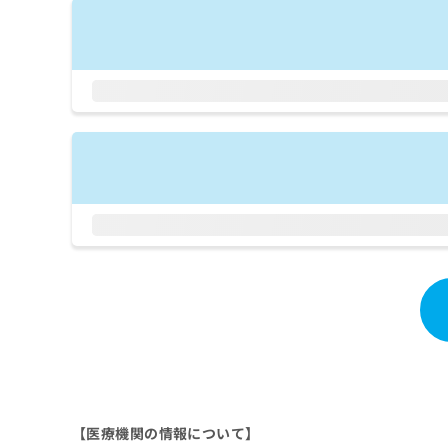
拡
資
きま
充
料
せん
の
ので
の
ご了
お
ご
承く
申
請
ださ
し
求
い。
込
は
み
こ
は
ち
こ
ら
ち
ら
無
料
掲
情
載
報
情
拡
報
充
の
の
修
お
正
申
は
し
【医療機関の情報について】
こ
込