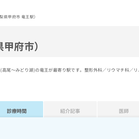
梨県甲府市 竜王駅）
県甲府市）
線(高尾～みどり湖)の竜王が最寄り駅です。整形外科／リウマチ科／リ
診療時間
紹介記事
医師