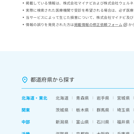
掲載している情報は、株式会社マイナビおよび株式会社ウェルネ
ち
み
実際に検索された医療機関で受診を希望される場合は、必ず医療
ら
は
こ
当サービスによって生じた損害について、株式会社マイナビ及び
ち
情報の誤りを発見された方は
掲載情報の修正依頼フォーム
か
そ
ら
の
他
の
お
問
い
合
わ
都道府県から探す
せ
は
こ
北海道
・
東北
北海道
青森県
岩手県
宮城県
ち
ら
関東
茨城県
栃木県
群馬県
埼玉県
中部
新潟県
富山県
石川県
福井県
近畿
滋賀県
京都府
大阪府
兵庫県