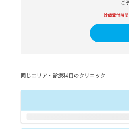
せ
こち
ご
ち
らは
は
マイ
こ
ら
診療受付時間
ナビ
ち
クリ
ら
ニッ
クナ
広
ビサ
広
資
イト
告
告
への
料
出
出
お問
の
稿
合せ
稿
ご
の
フォ
の
請
お
ーム
お
求
問
とな
問
同じエリア・診療科目のクリニック
りま
は
い
い
す。
こ
合
合
クリ
ち
わ
ニッ
わ
ら
せ
クの
せ
は
予
は
約・
こ
こ
無
症状
ち
ち
のご
料
ら
相談
ら
情
など
報
はで