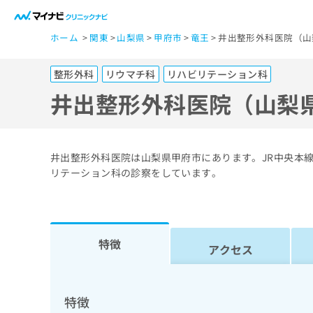
一
ホーム
関東
山梨県
甲府市
竜王
井出整形外科医院（山
般
ユ
整形外科
リウマチ科
リハビリテーション科
ー
ザ
井出整形外科医院（山梨
ー
の
方
井出整形外科医院は山梨県甲府市にあります。JR中央本
は
リテーション科の診察をしています。
こ
ち
ら
特徴
アクセス
医
マ
療
イ
ナ
関
特徴
ビ