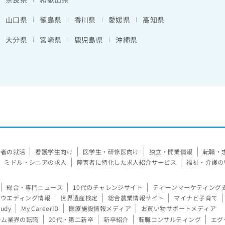
山口県
徳島県
香川県
愛媛県
高知県
大分県
宮崎県
鹿児島県
沖縄県
験者の就活
看護学生向け
医学生・研修医向け
独立・開業情報
転職・
ミドル・シニアの求人
障害者に特化した求人紹介サービス
福祉・介護の
総合・専門ニュース
10代のチャレンジサイト
ティーンマーケティング
ウエディング情報
世界遺産検定
総合農業情報サイト
マイナビ子育て
tudy
My CareerID
医療施設情報メディア
お買い物サポートメディア
ーム業界の転職
20代・第二新卒
新卒紹介
転職コンサルティング
エグ