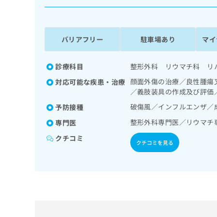
係
ク
者
リ
の
ニ
ッ
方
バリアフリー
駐車場あり
マイ
ク
は
ナ
こ
ビ
診療科目
整形外科 リウマチ科 リ
ち
に
顔面外傷の治療／良性腫瘍
対応可能な疾患・治療
関
ら
／義肢装具の作成及び評価
す
る
破傷風／インフルエンザ／
予防接種
お
広
整形外科専門医／リウマチ
広
専門医
問
告
告
い
クチコミ
出
代
合
クチコミを見る
稿
わ
理
の
せ
店
お
は
の
問
こ
い
方
ち
合
ら
は
わ
こ