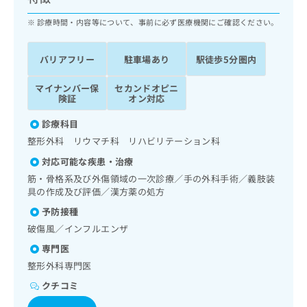
ッ
は
ク
診療時間・内容等について、事前に必ず医療機関にご確認ください。
こ
ナ
ち
ビ
ら
バリアフリー
駐車場あり
駅徒歩5分圏内
に
関
広
マイナンバー保
セカンドオピニ
す
広
告
険証
オン対応
る
告
代
お
出
診療科目
理
問
稿
整形外科 リウマチ科 リハビリテーション科
店
い
の
合
の
お
対応可能な疾患・治療
わ
方
問
筋・骨格系及び外傷領域の一次診療／手の外科手術／義肢装
せ
い
は
具の作成及び評価／漢方薬の処方
は
合
こ
予防接種
こ
わ
ち
ち
せ
破傷風／インフルエンザ
ら
ら
は
専門医
こ
整形外科専門医
こち
ち
広
らは
広
ら
告
クチコミ
マイ
告
出
ナビ