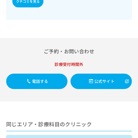
クチコミを見る
出
稿
クリ
資
稿
ニッ
の
料
クナ
の
お
の
ビサ
お
問
ご
イト
問
い
請
への
い
合
お問
求
合
合せ
わ
は
フォ
わ
せ
こ
ーム
ご予約・お問い合わせ
せ
は
ち
とな
は
こ
ら
りま
こ
ち
診療受付時間外
す。
ち
ら
クリ
無
ら
ニッ
料
クの
電話する
公式サイト
資
情
予
料
報
約・
の
症状
拡
のご
ご
充
相談
請
の
など
求
お
はで
は
申
同じエリア・診療科目のクリニック
きま
こ
せん
し
ので
ち
込