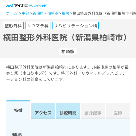
一
般
ホーム
中部
新潟県
柏崎市
柏崎
横田整形外科医院（新潟県柏崎市 柏
ユ
整形外科
リウマチ科
リハビリテーション科
ー
ザ
横田整形外科医院（新潟県柏崎市）
ー
の
柏崎駅
方
は
こ
横田整形外科医院は新潟県柏崎市にあります。JR越後線の柏崎が最
寄り駅（南口徒歩5分）です。整形外科／リウマチ科／リハビリテ
ち
ーション科の診察をしています。
ら
医
マ
療
イ
関
ナ
特徴
アクセス
診療時間
紹介記事
医師
係
ビ
者
ク
の
リ
方
ニ
特徴