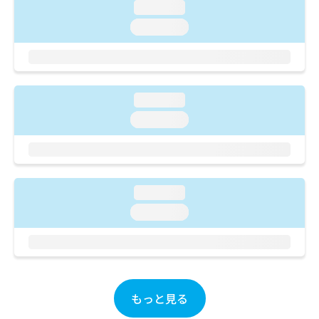
ご了
ら
み
loading...
承く
は
ださ
loading...
こ
無
い。
ち
料
ら
情
報
拡
掲
loading...
充
載
loading...
の
情
お
報
申
の
し
修
込
正
loading...
み
は
は
こ
loading...
こ
ち
ち
ら
ら
そ
の
もっと見る
他
の