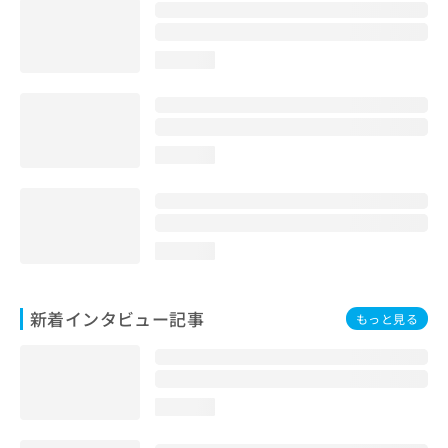
loading...
loading...
loading...
新着インタビュー記事
もっと見る
loading...