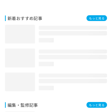
お
問
い
新着おすすめ記事
合
もっと見る
わ
せ
は
こ
loading...
ち
ら
loading...
loading...
編集・監修記事
もっと見る