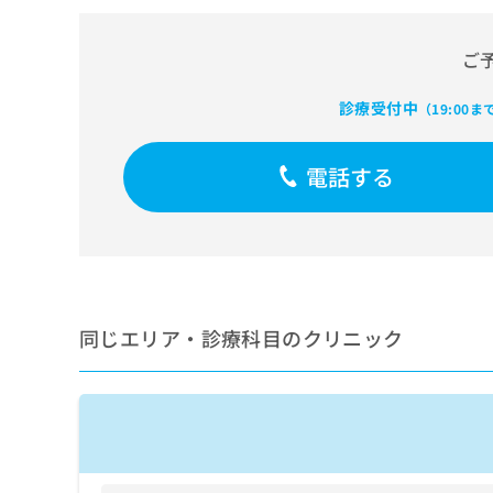
せ
こち
ち
らは
は
マイ
こ
ら
ご
ナビ
ち
クリ
ら
ニッ
診療受付中
（19:00ま
クナ
広
ビサ
広
資
イト
告
告
電話する
への
料
出
出
お問
の
稿
合せ
稿
ご
の
フォ
の
請
お
ーム
お
求
問
とな
問
りま
は
い
い
す。
こ
合
合
クリ
ち
わ
同じエリア・診療科目のクリニック
ニッ
わ
ら
せ
クの
せ
は
予
は
約・
こ
こ
無
症状
ち
ち
のご
料
ら
相談
ら
情
など
報
はで