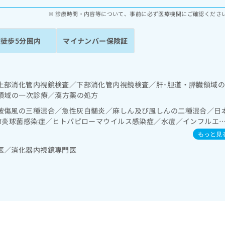
診療時間・内容等について、事前に必ず医療機関にご確認くださ
駅徒歩5分圏内
マイナンバー保険証
上部消化管内視鏡検査／下部消化管内視鏡検査／肝･胆道・膵臓領域
養領域の一次診療／漢方薬の処方
破傷風の三種混合／急性灰白髄炎／麻しん及び風しんの二種混合／日
の肺炎球菌感染症／ヒトパピローマウイルス感染症／水痘／インフルエ
／おたふくかぜ／B型肝炎
もっと見
医／消化器内視鏡専門医