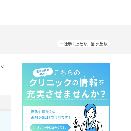
一社駅
上社駅
星ヶ丘駅
）で