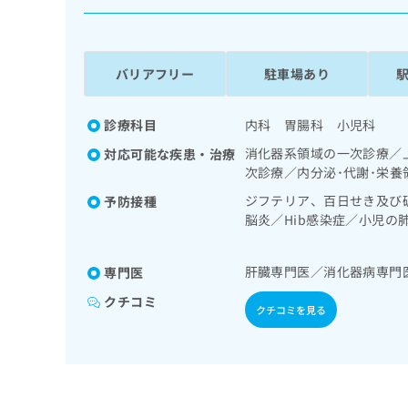
係
ク
者
リ
の
ニ
ッ
方
バリアフリー
駐車場あり
ク
は
ナ
こ
ビ
診療科目
内科 胃腸科 小児科
ち
に
消化器系領域の一次診療／
対応可能な疾患・治療
関
ら
次診療／内分泌･代謝･栄
す
る
ジフテリア、百日せき及び
予防接種
お
脳炎／Hib感染症／小児
広
広
問
ザ／成人の肺炎球菌感染症
告
告
い
出
代
合
肝臓専門医／消化器病専門
専門医
稿
わ
理
クチコミ
の
せ
クチコミを見る
店
お
は
の
問
こ
い
方
ち
合
ら
は
わ
こ