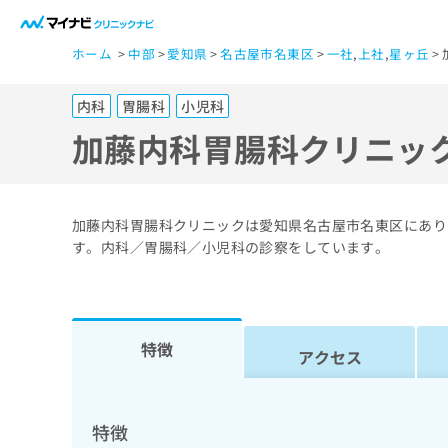
一
ホーム
中部
愛知県
名古屋市名東区
一社
,
上社
,
星ヶ丘
般
ユ
内科
胃腸科
小児科
ー
ザ
加藤内科胃腸科クリニッ
ー
の
方
加藤内科胃腸科クリニックは愛知県名古屋市名東区にあり
は
す。内科／胃腸科／小児科の診察をしています。
こ
ち
ら
特徴
アクセス
医
マ
療
イ
ナ
関
特徴
ビ