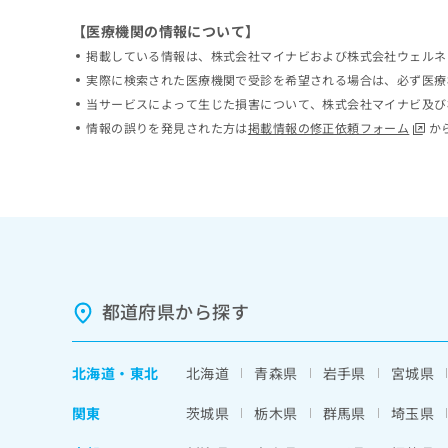
ち
み
【医療機関の情報について】
ら
は
掲載している情報は、株式会社マイナビおよび株式会社ウェルネ
こ
ち
実際に検索された医療機関で受診を希望される場合は、必ず医療
そ
ら
当サービスによって生じた損害について、株式会社マイナビ及び
の
情報の誤りを発見された方は
掲載情報の修正依頼フォーム
か
他
の
お
問
い
合
わ
せ
は
都道府県から探す
こ
ち
ら
北海道
・
東北
北海道
青森県
岩手県
宮城県
関東
茨城県
栃木県
群馬県
埼玉県