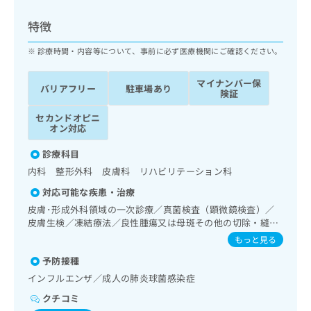
ッ
は
ク
こ
特徴
ナ
ち
ビ
診療時間・内容等について、事前に必ず医療機関にご確認ください。
ら
に
関
マイナンバー保
広
バリアフリー
駐車場あり
す
広
険証
告
る
告
代
セカンドオピニ
お
出
オン対応
理
問
稿
店
い
の
診療科目
合
の
お
内科 整形外科 皮膚科 リハビリテーション科
わ
方
問
せ
い
は
対応可能な疾患・治療
は
合
こ
皮膚･形成外科領域の一次診療／真菌検査（顕微鏡検査）／
こ
わ
ち
皮膚生検／凍結療法／良性腫瘍又は母斑その他の切除・縫合
ち
せ
手術／アトピー性皮膚炎の治療／呼吸器領域の一次診療／消
ら
もっと見る
ら
は
化器系領域の一次診療／肝･胆道・膵臓領域の一次診療／循
こ
予防接種
環器系領域の一次診療／腎･泌尿器系領域の一次診療／内分
こち
ち
広
泌･代謝･栄養領域の一次診療／筋・骨格系及び外傷領域の一
インフルエンザ／成人の肺炎球菌感染症
らは
広
ら
次診療／義肢装具の作成及び評価／運動器リハビリテーショ
告
マイ
クチコミ
告
ン
出
ナビ