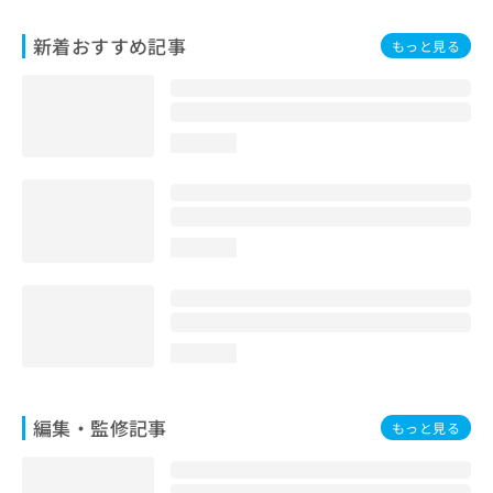
お
問
新着おすすめ記事
もっと見る
い
合
わ
せ
loading...
は
こ
ち
ら
loading...
loading...
編集・監修記事
もっと見る