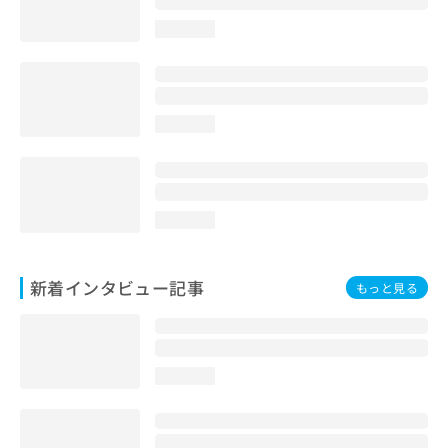
loading...
loading...
loading...
新着インタビュー記事
もっと見る
loading...