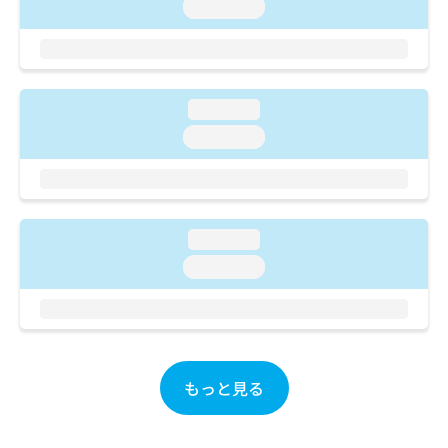
ご了
ら
loading...
み
承く
は
ださ
こ
無
い。
ち
料
ら
情
loading...
報
拡
掲
loading...
充
載
の
情
お
報
申
の
し
修
loading...
込
正
loading...
み
は
は
こ
こ
ち
ち
ら
ら
そ
もっと見る
の
他
の