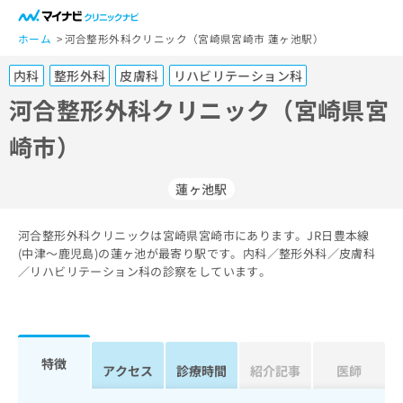
一
般
ホーム
河合整形外科クリニック（宮崎県宮崎市 蓮ヶ池駅）
ユ
内科
整形外科
皮膚科
リハビリテーション科
ー
ザ
河合整形外科クリニック（宮崎県宮
ー
崎市）
の
方
は
蓮ヶ池駅
こ
ち
河合整形外科クリニックは宮崎県宮崎市にあります。JR日豊本線
ら
(中津～鹿児島)の蓮ヶ池が最寄り駅です。内科／整形外科／皮膚科
／リハビリテーション科の診察をしています。
医
マ
療
イ
関
ナ
係
ビ
者
ク
特徴
アクセス
診療時間
紹介記事
医師
の
リ
方
ニ