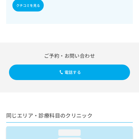
出
稿
クリ
資
クチコミを見る
稿
ニッ
の
料
クナ
の
お
の
ビサ
お
問
ご
イト
問
い
請
への
い
合
お問
求
合
合せ
わ
は
フォ
わ
せ
こ
ーム
せ
は
ち
ご予約・お問い合わせ
とな
は
こ
ら
りま
こ
ち
す。
ち
ら
クリ
電話する
無
ら
ニッ
料
クの
資
情
予
料
報
約・
の
症状
拡
のご
ご
充
相談
請
の
など
同じエリア・診療科目のクリニック
求
お
はで
は
申
きま
こ
せん
し
loading...
ので
ち
込