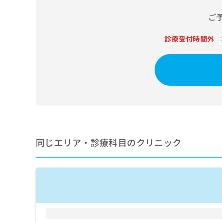
せ
こち
ち
らは
は
ご
マイ
こ
ら
ナビ
ち
クリ
診療受付時間外
ら
ニッ
クナ
広
ビサ
広
資
イト
告
告
への
料
出
出
お問
の
稿
合せ
稿
ご
の
フォ
の
請
お
ーム
お
求
問
とな
問
りま
は
い
い
す。
こ
合
同じエリア・診療科目のクリニック
合
クリ
ち
わ
ニッ
わ
ら
せ
クの
せ
は
予
は
約・
こ
こ
無
症状
ち
ち
のご
料
ら
相談
ら
情
など
報
はで