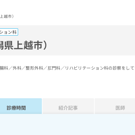
上越市）
ション科
潟県上越市）
腸科／外科／整形外科／肛門科／リハビリテーション科の診察をして
診療時間
紹介記事
医師