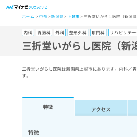
一
ホーム
中部
新潟県
上越市
三折堂いがらし医院（新潟県
般
ユ
内科
胃腸科
外科
整形外科
肛門科
リハビリテー
ー
ザ
三折堂いがらし医院（新
ー
の
方
三折堂いがらし医院は新潟県上越市にあります。内科／胃
は
す。
こ
ち
ら
特徴
アクセス
医
マ
療
イ
ナ
関
特徴
ビ