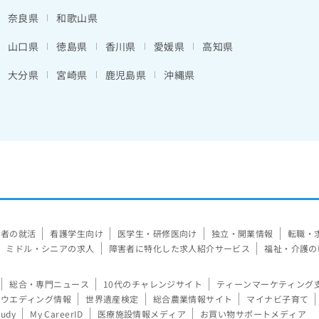
奈良県
和歌山県
山口県
徳島県
香川県
愛媛県
高知県
大分県
宮崎県
鹿児島県
沖縄県
験者の就活
看護学生向け
医学生・研修医向け
独立・開業情報
転職・
ミドル・シニアの求人
障害者に特化した求人紹介サービス
福祉・介護の
総合・専門ニュース
10代のチャレンジサイト
ティーンマーケティング
ウエディング情報
世界遺産検定
総合農業情報サイト
マイナビ子育て
tudy
My CareerID
医療施設情報メディア
お買い物サポートメディア