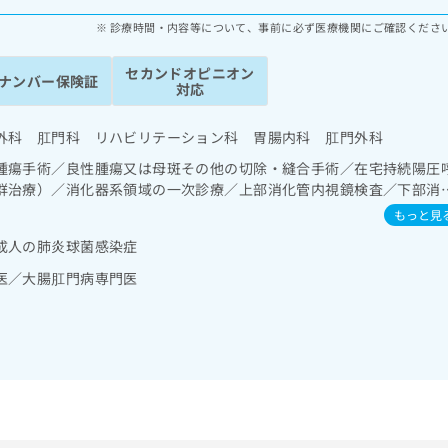
診療時間・内容等について、事前に必ず医療機関にご確認くださ
セカンドオピニオン
ナンバー保険証
対応
外科 肛門科 リハビリテーション科 胃腸内科 肛門外科
腫瘍手術／良性腫瘍又は母斑その他の切除・縫合手術／在宅持続陽圧
群治療）／消化器系領域の一次診療／上部消化管内視鏡検査／下部消
膵臓領域の一次診療／循環器系領域の一次診療／腎･泌尿器系領域の一
もっと見
／内分泌･代謝･栄養領域の一次診療／インスリン療法／糖尿病患者教
成人の肺炎球菌感染症
己血糖測定）／血液・免疫系領域の一次診療／筋・骨格系及び外傷領
成及び評価／神経ブロック／漢方薬の処方／在宅における看取り
医／大腸肛門病専門医