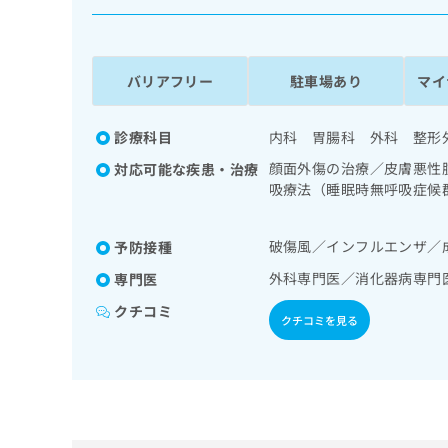
係
ク
者
リ
の
ニ
ッ
方
バリアフリー
駐車場あり
マイ
ク
は
ナ
こ
ビ
診療科目
内科 胃腸科 外科 整形
ち
に
顔面外傷の治療／皮膚悪性
対応可能な疾患・治療
関
ら
吸療法（睡眠時無呼吸症候
す
管内視鏡検査／肝･胆道・
る
診療／乳腺領域の一次診療
お
広
破傷風／インフルエンザ／
予防接種
（食事療法、運動療法、自
広
問
告
告
の一次診療／義肢装具の作
い
外科専門医／消化器病専門
専門医
出
代
合
クチコミ
稿
わ
理
クチコミを見る
の
せ
店
お
は
の
問
こ
い
方
ち
合
ら
は
わ
こ