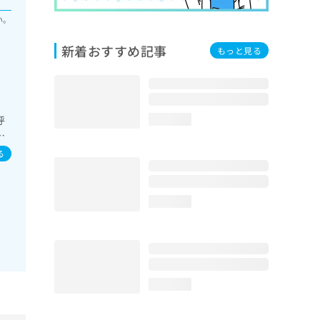
い。
新着おすすめ記事
もっと見る
呼
loading...
化
次
る
育
域
loading...
loading...