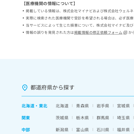
【医療機関の情報について】
ち
み
ら
掲載している情報は、株式会社マイナビおよび株式会社ウェルネ
は
こ
実際に検索された医療機関で受診を希望される場合は、必ず医療
ち
当サービスによって生じた損害について、株式会社マイナビ及び
そ
ら
情報の誤りを発見された方は
掲載情報の修正依頼フォーム
か
の
他
の
お
問
い
合
わ
せ
都道府県から探す
は
こ
ち
ら
北海道
・
東北
北海道
青森県
岩手県
宮城県
関東
茨城県
栃木県
群馬県
埼玉県
中部
新潟県
富山県
石川県
福井県