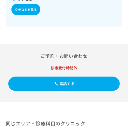
出
稿
クリ
資
稿
ニッ
の
料
クチコミを見る
クナ
の
お
の
ビサ
お
問
ご
イト
問
い
請
への
い
合
お問
求
合
合せ
わ
は
フォ
わ
せ
こ
ーム
せ
は
ち
とな
は
こ
ら
ご予約・お問い合わせ
りま
こ
ち
す。
ち
ら
クリ
無
診療受付時間外
ら
ニッ
料
クの
資
情
予
電話する
料
報
約・
の
症状
拡
のご
ご
充
相談
請
の
など
求
お
はで
は
申
きま
こ
せん
し
同じエリア・診療科目のクリニック
ので
ち
込