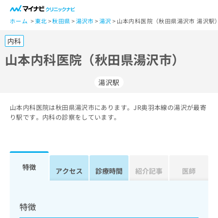
一
般
ホーム
東北
秋田県
湯沢市
湯沢
山本内科医院（秋田県湯沢市 湯沢駅
ユ
内科
ー
ザ
山本内科医院（秋田県湯沢市）
ー
の
湯沢駅
方
は
こ
山本内科医院は秋田県湯沢市にあります。JR奥羽本線の湯沢が最寄
り駅です。内科の診察をしています。
ち
ら
医
マ
療
イ
特徴
アクセス
診療時間
紹介記事
医師
関
ナ
係
ビ
者
ク
の
リ
特徴
方
ニ