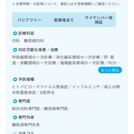
ッ
は
診療時間・内容等について、事前に必ず医療機関にご確認ください。
ク
こ
ナ
ち
マイナンバー保
バリアフリー
駐車場あり
ビ
険証
ら
に
関
診療科目
広
す
広
内科 糖尿病内科
告
る
告
代
対応可能な疾患・治療
お
出
理
問
呼吸器領域の一次診療／消化器系領域の一次診療／肝･胆
稿
店
道・膵臓領域の一次診療／循環器系領域の一次診療／内分
い
の
泌･代謝･栄養領域の一次診療／内分泌機能検査／インスリン
合
の
お
もっと見る
療法／糖尿病患者教育（食事療法、運動療法、自己血糖測
わ
方
問
予防接種
定）／糖尿病による合併症に対する継続的な管理及び指導／
せ
い
は
血液・免疫系領域の一次診療／漢方薬の処方／在宅における
ヒトパピローマウイルス感染症／インフルエンザ／成人の肺
は
合
こ
看取り
炎球菌感染症／B型肝炎
こ
わ
ち
ち
せ
専門医
ら
ら
は
総合内科専門医／糖尿病専門医
こ
こち
専門外来
ち
広
らは
広
ら
告
糖尿病専門外来
マイ
告
出
ナビ
クチコミ