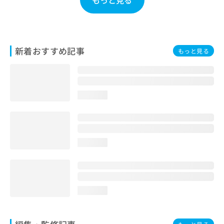
お
問
い
合
わ
新着おすすめ記事
もっと見る
せ
は
こ
ち
loading...
ら
loading...
loading...