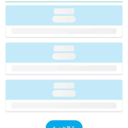
ご了
ら
み
承く
は
ださ
loading...
こ
無
い。
loading...
ち
料
ら
情
報
拡
掲
充
載
loading...
の
情
お
報
loading...
申
の
し
修
込
正
み
は
は
こ
loading...
こ
ち
loading...
ち
ら
ら
そ
の
他
の
もっと見る