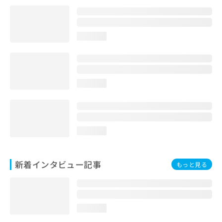
loading...
loading...
loading...
新着インタビュー記事
もっと見る
loading...