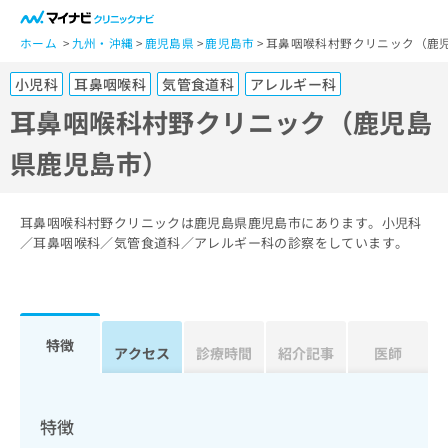
一
般
ホーム
九州・沖縄
鹿児島県
鹿児島市
耳鼻咽喉科村野クリニック（鹿
ユ
小児科
耳鼻咽喉科
気管食道科
アレルギー科
ー
ザ
耳鼻咽喉科村野クリニック（鹿児島
ー
県鹿児島市）
の
方
は
こ
耳鼻咽喉科村野クリニックは鹿児島県鹿児島市にあります。小児科
ち
／耳鼻咽喉科／気管食道科／アレルギー科の診察をしています。
ら
医
マ
療
イ
特徴
関
アクセス
診療時間
紹介記事
医師
ナ
係
ビ
者
ク
の
リ
特徴
方
ニ