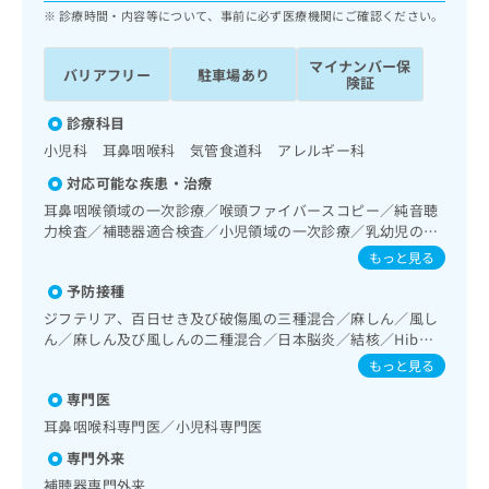
ッ
は
診療時間・内容等について、事前に必ず医療機関にご確認ください。
ク
こ
ナ
ち
マイナンバー保
バリアフリー
駐車場あり
ビ
険証
ら
に
関
診療科目
広
す
広
小児科 耳鼻咽喉科 気管食道科 アレルギー科
告
る
告
代
対応可能な疾患・治療
お
出
理
問
耳鼻咽喉領域の一次診療／喉頭ファイバースコピー／純音聴
稿
店
い
力検査／補聴器適合検査／小児領域の一次診療／乳幼児の育
の
合
児相談
の
お
もっと見る
わ
方
問
予防接種
せ
い
は
は
ジフテリア、百日せき及び破傷風の三種混合／麻しん／風し
合
こ
こ
ん／麻しん及び風しんの二種混合／日本脳炎／結核／Hib感
わ
ち
染症／小児の肺炎球菌感染症／ヒトパピローマウイルス感染
ち
せ
もっと見る
ら
症／水痘／インフルエンザ／成人の肺炎球菌感染症／おたふ
ら
は
専門医
くかぜ／B型肝炎
こ
こち
耳鼻咽喉科専門医／小児科専門医
ち
広
らは
広
ら
告
専門外来
マイ
告
出
ナビ
補聴器専門外来