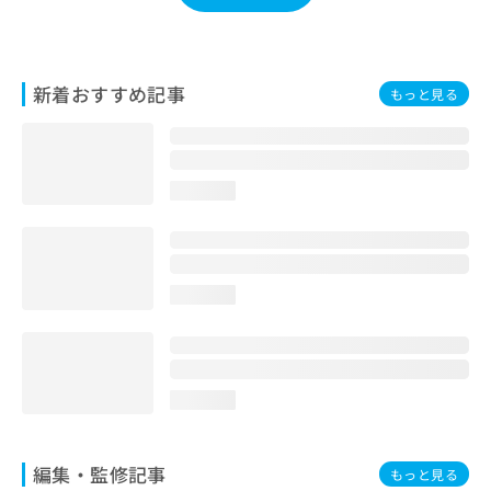
お
問
い
合
新着おすすめ記事
もっと見る
わ
せ
は
こ
ち
loading...
ら
loading...
loading...
編集・監修記事
もっと見る