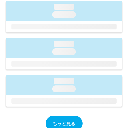
ご了
ら
み
承く
loading...
は
ださ
こ
loading...
無
い。
ち
料
ら
情
報
拡
掲
充
loading...
載
の
情
loading...
お
報
申
の
し
修
込
正
み
は
loading...
は
こ
loading...
こ
ち
ち
ら
ら
そ
の
他
もっと見る
の