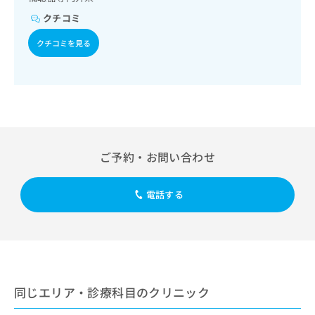
出
稿
クリ
資
稿
ニッ
クチコミ
の
料
クナ
の
お
の
ビサ
クチコミを見る
お
問
ご
イト
問
い
請
への
い
合
お問
求
合
合せ
わ
は
フォ
わ
せ
こ
ーム
せ
は
ち
とな
は
こ
ら
りま
こ
ち
す。
ご予約・お問い合わせ
ち
ら
クリ
無
ら
ニッ
料
クの
資
電話する
情
予
料
報
約・
の
症状
拡
のご
ご
充
相談
請
の
など
求
お
はで
は
申
きま
同じエリア・診療科目のクリニック
こ
せん
し
ので
ち
込