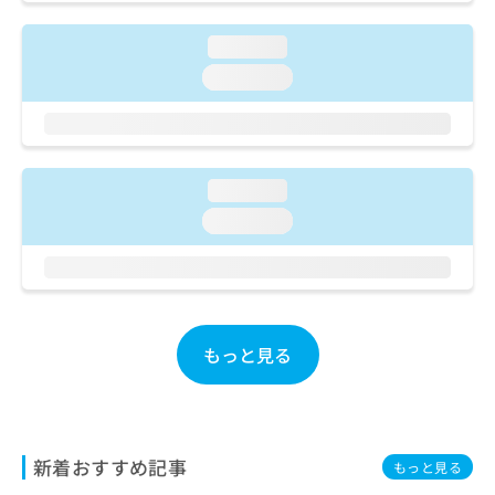
ご了
ら
み
承く
は
ださ
loading...
こ
無
い。
ち
loading...
料
ら
情
報
拡
掲
充
載
loading...
の
情
お
報
loading...
申
の
し
修
込
正
み
は
は
こ
こ
ち
もっと見る
ち
ら
ら
そ
の
新着おすすめ記事
他
もっと見る
の