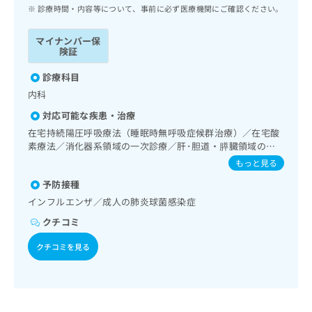
ッ
は
診療時間・内容等について、事前に必ず医療機関にご確認ください。
ク
こ
ナ
ち
マイナンバー保
ビ
険証
ら
に
関
診療科目
広
す
広
内科
告
る
告
代
対応可能な疾患・治療
お
出
理
問
在宅持続陽圧呼吸療法（睡眠時無呼吸症候群治療）／在宅酸
稿
店
素療法／消化器系領域の一次診療／肝･胆道・膵臓領域の一
い
の
次診療／循環器系領域の一次診療／漢方薬の処方
合
の
お
もっと見る
わ
方
問
予防接種
せ
い
は
インフルエンザ／成人の肺炎球菌感染症
は
合
こ
こ
わ
クチコミ
ち
ち
せ
ら
ら
は
クチコミを見る
こ
こち
ち
広
らは
広
ら
告
マイ
告
出
ナビ