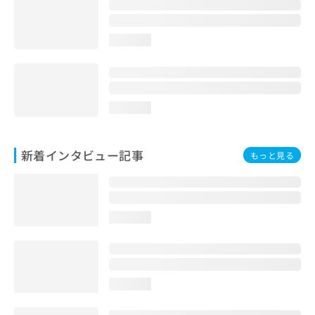
loading...
loading...
新着インタビュー記事
もっと見る
loading...
loading...