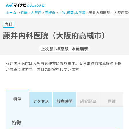
一
般
ホーム
近畿
大阪府
高槻市
上牧
,
樟葉
,
水無瀬
藤井内科医院（大阪府高
ユ
内科
ー
ザ
藤井内科医院（大阪府高槻市）
ー
の
上牧駅
樟葉駅
水無瀬駅
方
は
こ
藤井内科医院は大阪府高槻市にあります。阪急電鉄京都本線の上牧
が最寄り駅です。内科の診察をしています。
ち
ら
医
マ
療
イ
特徴
アクセス
診療時間
紹介記事
医師
関
ナ
係
ビ
者
ク
の
リ
特徴
方
ニ