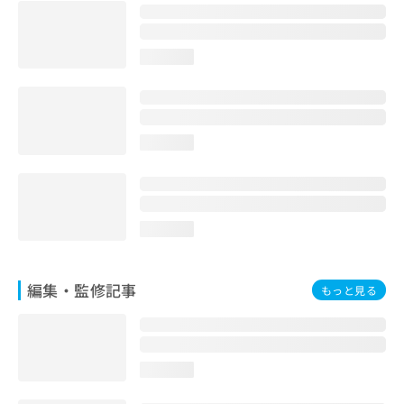
お
問
い
loading...
合
わ
せ
は
こ
loading...
ち
ら
loading...
編集・監修記事
もっと見る
loading...