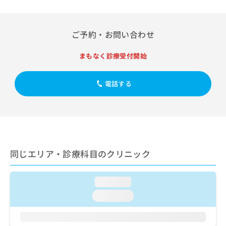
出
稿
クリ
資
稿
ニッ
の
料
クナ
の
お
の
ビサ
お
ご予約・お問い合わせ
問
ご
イト
問
い
請
への
い
合
お問
まもなく診療受付開始
求
合
合せ
わ
は
フォ
わ
せ
こ
ーム
せ
電話する
は
ち
とな
は
こ
ら
りま
こ
ち
す。
ち
ら
クリ
無
ら
ニッ
料
クの
資
情
予
料
報
約・
同じエリア・診療科目のクリニック
の
症状
拡
のご
ご
充
相談
請
の
loading...
など
求
お
はで
loading...
は
申
きま
こ
せん
し
ので
ち
込