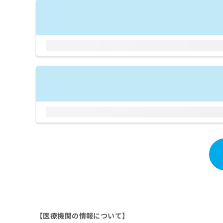
拡
資
きま
充
料
せん
の
ので
の
ご了
お
ご
承く
申
請
ださ
し
求
い。
込
は
み
こ
は
ち
こ
ら
ち
ら
無
料
掲
情
載
報
情
拡
報
充
の
の
修
お
正
申
は
し
【医療機関の情報について】
こ
込