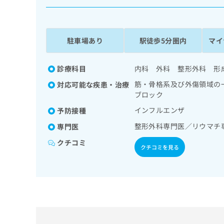
係
ク
者
リ
の
ニ
ッ
方
駐車場あり
駅徒歩5分圏内
マイ
ク
は
ナ
こ
ビ
診療科目
内科 外科 整形外科 形
ち
に
筋・骨格系及び外傷領域の
対応可能な疾患・治療
関
ら
ブロック
す
る
インフルエンザ
予防接種
お
広
整形外科専門医／リウマチ
広
専門医
問
告
告
い
クチコミ
出
代
合
クチコミを見る
稿
わ
理
の
せ
店
お
は
の
問
こ
い
方
ち
合
ら
は
わ
こ