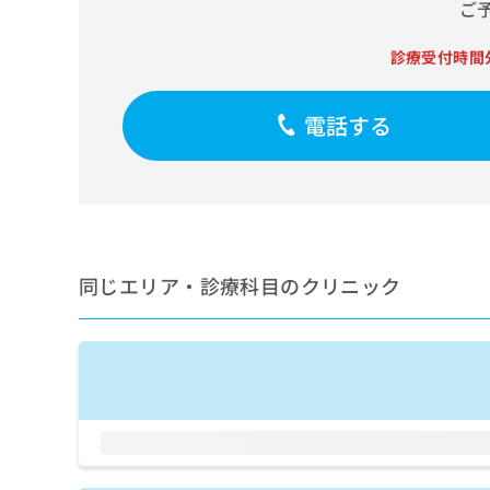
せ
こち
ご
ち
らは
は
マイ
こ
ら
診療受付時間
ナビ
ち
クリ
ら
ニッ
クナ
電話する
広
ビサ
広
資
イト
告
告
への
料
出
出
お問
の
稿
合せ
稿
ご
の
フォ
の
請
お
ーム
お
求
問
とな
問
同じエリア・診療科目のクリニック
りま
は
い
い
す。
こ
合
合
クリ
ち
わ
ニッ
わ
ら
せ
クの
せ
は
予
は
約・
こ
こ
無
症状
ち
ち
のご
料
ら
相談
ら
情
など
報
はで