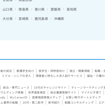
山口県
徳島県
香川県
愛媛県
高知県
大分県
宮崎県
鹿児島県
沖縄県
験者の就活
看護学生向け
医学生・研修医向け
独立・開業情報
転職・
ミドル・シニアの求人
障害者に特化した求人紹介サービス
福祉・介護の
総合・専門ニュース
10代のチャレンジサイト
ティーンマーケティング
ウエディング情報
世界遺産検定
総合農業情報サイト
マイナビ子育て
tudy
My CareerID
医療施設情報メディア
お買い物サポートメディア
ーム業界の転職
20代・第二新卒
新卒紹介
転職コンサルティング
エグ