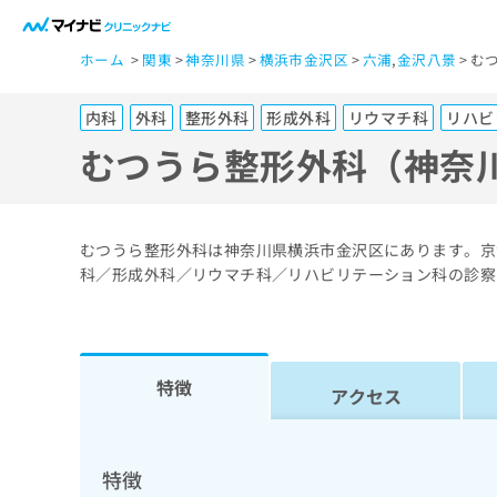
一
ホーム
関東
神奈川県
横浜市金沢区
六浦
,
金沢八景
む
般
ユ
内科
外科
整形外科
形成外科
リウマチ科
リハビ
ー
ザ
むつうら整形外科（神奈
ー
の
方
むつうら整形外科は神奈川県横浜市金沢区にあります。京
は
科／形成外科／リウマチ科／リハビリテーション科の診察
こ
ち
ら
特徴
アクセス
医
マ
療
イ
ナ
関
特徴
ビ