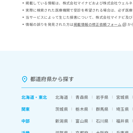
掲載している情報は、株式会社マイナビおよび株式会社ウェルネ
ち
み
実際に検索された医療機関で受診を希望される場合は、必ず医療
ら
は
こ
当サービスによって生じた損害について、株式会社マイナビ及び
ち
情報の誤りを発見された方は
掲載情報の修正依頼フォーム
か
そ
ら
の
他
の
お
問
い
合
わ
都道府県から探す
せ
は
こ
北海道
・
東北
北海道
青森県
岩手県
宮城県
ち
ら
関東
茨城県
栃木県
群馬県
埼玉県
中部
新潟県
富山県
石川県
福井県
近畿
滋賀県
京都府
大阪府
兵庫県