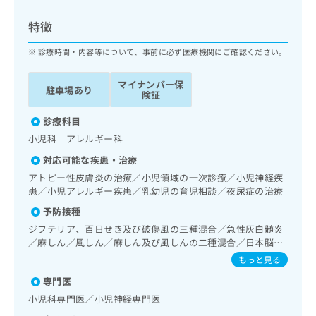
ッ
は
ク
こ
特徴
ナ
ち
ビ
診療時間・内容等について、事前に必ず医療機関にご確認ください。
ら
に
関
マイナンバー保
広
駐車場あり
す
広
険証
告
る
告
代
お
診療科目
出
理
問
稿
小児科 アレルギー科
店
い
の
対応可能な疾患・治療
合
の
お
わ
アトピー性皮膚炎の治療／小児領域の一次診療／小児神経疾
方
問
せ
患／小児アレルギー疾患／乳幼児の育児相談／夜尿症の治療
い
は
は
合
こ
予防接種
こ
わ
ち
ジフテリア、百日せき及び破傷風の三種混合／急性灰白髄炎
ち
せ
ら
／麻しん／風しん／麻しん及び風しんの二種混合／日本脳炎
ら
は
／結核／Hib感染症／小児の肺炎球菌感染症／ヒトパピロー
もっと見る
こ
マウイルス感染症／水痘／インフルエンザ／おたふくかぜ／
こち
ち
広
専門医
A型肝炎／B型肝炎／ロタウイルス感染症／髄膜炎菌感染症
らは
広
ら
告
マイ
小児科専門医／小児神経専門医
告
出
ナビ