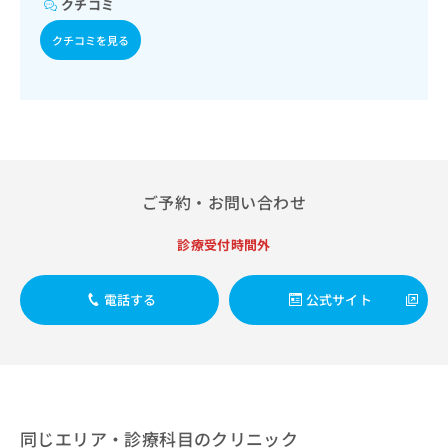
クチコミ
出
稿
クリ
資
稿
ニッ
の
料
クチコミを見る
クナ
の
お
の
ビサ
お
問
ご
イト
問
い
請
への
い
合
お問
求
合
合せ
わ
は
フォ
わ
せ
こ
ーム
せ
は
ち
とな
は
こ
ら
りま
ご予約・お問い合わせ
こ
ち
す。
ち
ら
クリ
無
診療受付時間外
ら
ニッ
料
クの
資
情
予
料
報
約・
電話する
公式サイト
の
症状
拡
のご
ご
充
相談
請
の
など
求
お
はで
は
申
きま
こ
せん
し
ので
ち
同じエリア・診療科目のクリニック
込