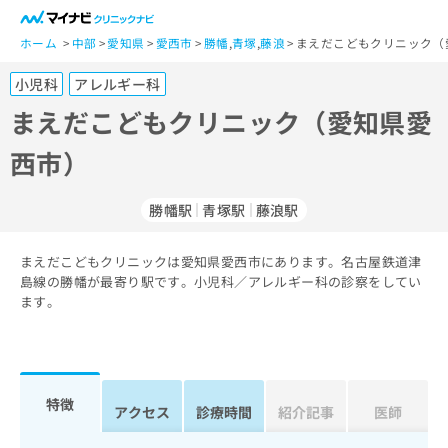
一
般
ホーム
中部
愛知県
愛西市
勝幡
,
青塚
,
藤浪
まえだこどもクリニック（
ユ
小児科
アレルギー科
ー
ザ
まえだこどもクリニック（愛知県愛
ー
西市）
の
方
は
勝幡駅
青塚駅
藤浪駅
こ
ち
まえだこどもクリニックは愛知県愛西市にあります。名古屋鉄道津
ら
島線の勝幡が最寄り駅です。小児科／アレルギー科の診察をしてい
ます。
医
マ
療
イ
関
ナ
係
ビ
者
ク
特徴
アクセス
診療時間
紹介記事
医師
の
リ
方
ニ