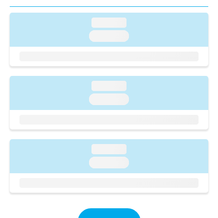
ご了
ら
み
承く
は
ださ
loading...
こ
無
い。
ち
料
loading...
ら
情
報
拡
掲
充
載
の
情
loading...
お
報
loading...
申
の
し
修
込
正
み
は
は
こ
loading...
こ
ち
ち
loading...
ら
ら
そ
の
他
の