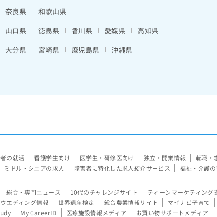
奈良県
和歌山県
山口県
徳島県
香川県
愛媛県
高知県
大分県
宮崎県
鹿児島県
沖縄県
験者の就活
看護学生向け
医学生・研修医向け
独立・開業情報
転職・
ミドル・シニアの求人
障害者に特化した求人紹介サービス
福祉・介護の
総合・専門ニュース
10代のチャレンジサイト
ティーンマーケティング
ウエディング情報
世界遺産検定
総合農業情報サイト
マイナビ子育て
tudy
My CareerID
医療施設情報メディア
お買い物サポートメディア