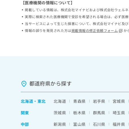
【医療機関の情報について】
ち
み
掲載している情報は、株式会社マイナビおよび株式会社ウェルネ
ら
は
こ
実際に検索された医療機関で受診を希望される場合は、必ず医療
ち
当サービスによって生じた損害について、株式会社マイナビ及び
そ
ら
情報の誤りを発見された方は
掲載情報の修正依頼フォーム
か
の
他
の
お
問
い
合
わ
せ
都道府県から探す
は
こ
ち
北海道
・
東北
北海道
青森県
岩手県
宮城県
ら
関東
茨城県
栃木県
群馬県
埼玉県
中部
新潟県
富山県
石川県
福井県