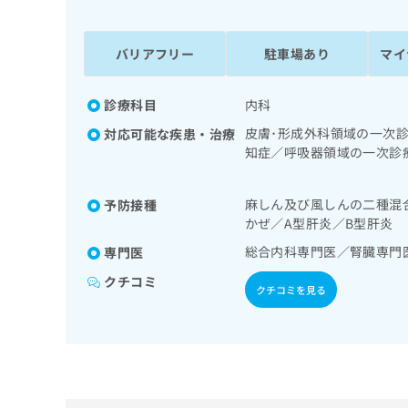
係
ク
者
リ
の
ニ
バリアフリー
駐車場あり
マイ
ッ
方
ク
は
ナ
診療科目
内科
こ
ビ
皮膚･形成外科領域の一次
対応可能な疾患・治療
ち
に
知症／呼吸器領域の一次診
関
ら
診療／循環器系領域の一次
す
療／内分泌･代謝･栄養領
る
麻しん及び風しんの二種混
予防接種
自己血糖測定）／糖尿病に
お
広
かぜ／A型肝炎／B型肝炎
療／医療用麻薬によるがん
広
問
告
取り
告
い
総合内科専門医／腎臓専門
専門医
出
代
合
クチコミ
稿
わ
クチコミを見る
理
の
せ
店
お
は
の
問
こ
い
方
ち
合
ら
は
わ
こ