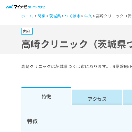
一
ホーム
関東
茨城県
つくば市
牛久
高崎クリニック（茨
般
ユ
内科
ー
ザ
高崎クリニック（茨城県
ー
の
方
高崎クリニックは茨城県つくば市にあります。JR常磐線(
は
こ
ち
ら
特徴
アクセス
医
マ
療
イ
特徴
ナ
関
ビ