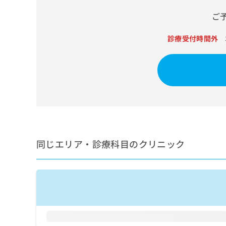
せ
こち
ち
らは
は
ご
マイ
こ
ら
ナビ
ち
クリ
診療受付時間外
ら
ニッ
クナ
広
ビサ
広
資
イト
告
告
への
料
出
出
お問
の
稿
合せ
稿
ご
の
フォ
の
請
お
ーム
お
求
問
とな
問
りま
は
い
い
す。
こ
同じエリア・診療科目のクリニック
合
合
クリ
ち
わ
ニッ
わ
ら
せ
クの
せ
は
予
は
約・
こ
こ
無
症状
ち
ち
のご
料
ら
相談
ら
情
など
報
はで