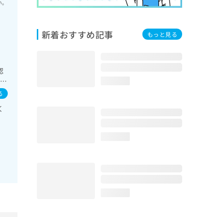
い。
新着おすすめ記事
もっと見る
認
一次
loading...
の治
る
、
く
診
看
loading...
loading...