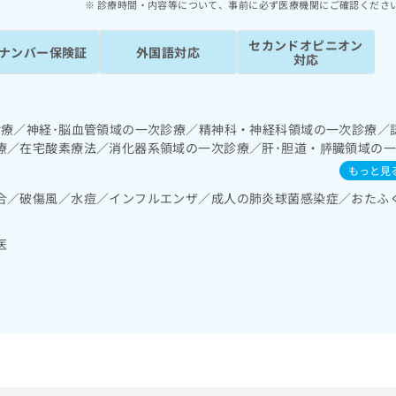
診療時間・内容等について、事前に必ず医療機関にご確認くださ
セカンドオピニオン
ナンバー保険証
外国語対応
対応
診療／神経･脳血管領域の一次診療／精神科・神経科領域の一次診療／
療／在宅酸素療法／消化器系領域の一次診療／肝･胆道・膵臓領域の
診療／ホルター型心電図検査／腎･泌尿器系領域の一次診療／尿失禁
もっと見
域の一次診療／インスリン療法／糖尿病患者教育（食事療法、運動療法
合／破傷風／水痘／インフルエンザ／成人の肺炎球菌感染症／おたふ
よる合併症に対する継続的な管理及び指導／血液・免疫系領域の一次
疼痛治療／がんに伴う精神症状のケア／漢方薬の処方／在宅における
医