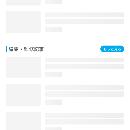
loading...
お
問
い
合
わ
loading...
せ
は
こ
編集・監修記事
もっと見る
ち
ら
loading...
loading...
loading...