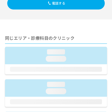
出
稿
クリ
資
電話する
稿
ニッ
の
料
クナ
の
お
の
ビサ
お
問
ご
イト
問
い
請
への
い
合
お問
求
合
合せ
わ
は
フォ
わ
同じエリア・診療科目のクリニック
せ
こ
ーム
せ
は
ち
とな
は
こ
ら
りま
こ
loading...
ち
す。
ち
ら
クリ
loading...
無
ら
ニッ
料
クの
資
情
予
料
報
約・
の
症状
拡
のご
ご
loading...
充
相談
請
の
loading...
など
求
お
はで
は
申
きま
こ
せん
し
ので
ち
込