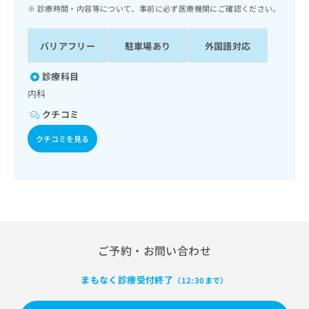
ッ
は
診療時間・内容等について、事前に必ず医療機関にご確認ください。
ク
こ
ナ
ち
バリアフリー
駐車場あり
外国語対応
ビ
ら
に
関
診療科目
広
す
広
内科
告
る
告
代
クチコミ
お
出
理
問
稿
クチコミを見る
店
い
の
合
の
お
わ
方
問
せ
い
は
は
合
こ
こ
わ
ち
ち
せ
ら
ら
は
ご予約・お問い合わせ
こ
こち
ち
広
らは
まもなく診療受付終了
（12:30まで）
広
ら
告
マイ
告
出
ナビ