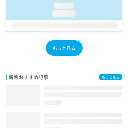
ご了
ら
み
loading...
承く
は
ださ
loading...
こ
無
い。
ち
料
ら
情
報
拡
掲
充
載
もっと見る
の
情
お
報
申
の
し
修
込
正
新着おすすめ記事
もっと見る
み
は
は
こ
こ
ち
ち
ら
ら
loading...
そ
の
他
の