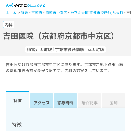
一
般
ホーム
近畿
京都府
京都市中京区
神宮丸太町
,
京都市役所前
,
丸太町
吉
ユ
内科
ー
ザ
吉田医院（京都府京都市中京区）
ー
の
神宮丸太町駅
京都市役所前駅
丸太町駅
方
は
こ
吉田医院は京都府京都市中京区にあります。京都市営地下鉄東西線
の京都市役所前が最寄り駅です。内科の診察をしています。
ち
ら
医
マ
療
イ
特徴
アクセス
診療時間
紹介記事
医師
関
ナ
係
ビ
者
ク
の
リ
特徴
方
ニ