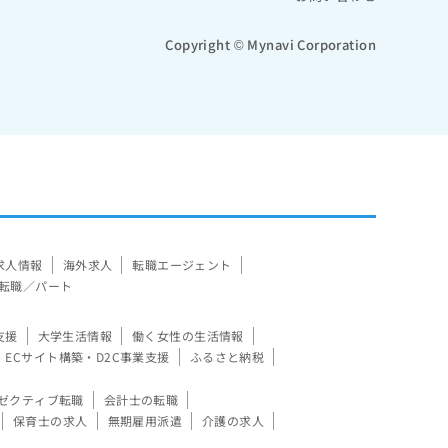
Copyright © Mynavi Corporation
求人情報
海外求人
転職エージェント
転職／パート
支援
大学生活情報
働く女性の生活情報
ECサイト構築・D2C事業支援
ふるさと納税
ゼクティブ転職
会計士の転職
保育士の求人
無期雇用派遣
介護の求人