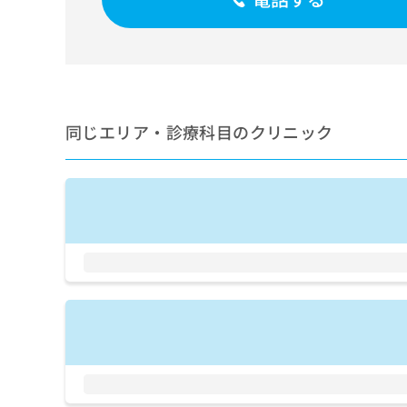
せ
こち
ち
らは
は
マイ
こ
ら
ナビ
ち
クリ
ら
ニッ
クナ
広
ビサ
広
資
イト
同じエリア・診療科目のクリニック
告
告
への
料
出
出
お問
の
稿
合せ
稿
ご
の
フォ
の
請
お
ーム
お
求
問
とな
問
りま
は
い
い
す。
こ
合
合
クリ
ち
わ
ニッ
わ
ら
せ
クの
せ
は
予
は
約・
こ
こ
無
症状
ち
ち
のご
料
ら
相談
ら
情
など
報
はで