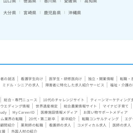
山口県
徳島県
香川県
愛媛県
高知県
大分県
宮崎県
鹿児島県
沖縄県
験者の就活
看護学生向け
医学生・研修医向け
独立・開業情報
転職・
ミドル・シニアの求人
障害者に特化した求人紹介サービス
福祉・介護の
総合・専門ニュース
10代のチャレンジサイト
ティーンマーケティング
ウエディング情報
世界遺産検定
総合農業情報サイト
マイナビ子育て
tudy
My CareerID
医療施設情報メディア
お買い物サポートメディア
ーム業界の転職
20代・第二新卒
新卒紹介
転職コンサルティング
エグ
顧問紹介
薬剤師の転職
看護師の求人
コメディカル求人
医師の求人
支援
外国人材の紹介