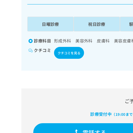
係
ク
者
リ
の
ニ
ッ
方
日曜診療
祝日診療
ク
は
ナ
こ
ビ
診療科目
形成外科 美容外科 皮膚科 美容皮膚
ち
に
クチコミ
関
ら
クチコミを見る
す
る
お
広
広
問
告
告
い
出
代
合
稿
わ
理
の
せ
ご
店
お
は
の
問
こ
診療受付中
（19:00ま
い
方
ち
合
ら
は
わ
電話する
こ