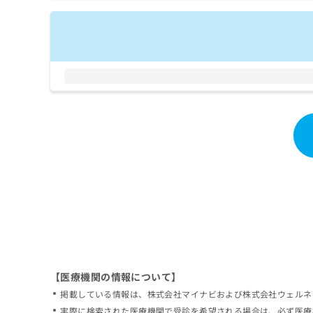
拡
資
きま
充
料
せん
の
ので
の
ご了
お
ご
承く
申
請
ださ
し
求
い。
込
は
み
こ
は
ち
こ
ら
ち
ら
無
料
掲
情
載
報
情
拡
報
充
の
の
修
お
【医療機関の情報について】
正
申
掲載している情報は、株式会社マイナビおよび株式会社ウェルネ
は
し
こ
実際に検索された医療機関で受診を希望される場合は、必ず医療
込