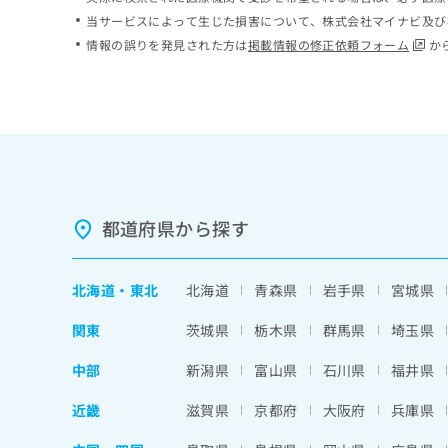
ち
み
当サービスによって生じた損害について、株式会社マイナビ及び
ら
は
情報の誤りを発見された方は
掲載情報の修正依頼フォーム
か
こ
ち
そ
ら
の
他
の
お
問
い
都道府県から探す
合
わ
せ
北海道
・
東北
北海道
青森県
岩手県
宮城県
は
こ
関東
茨城県
栃木県
群馬県
埼玉県
ち
ら
中部
新潟県
富山県
石川県
福井県
近畿
滋賀県
京都府
大阪府
兵庫県