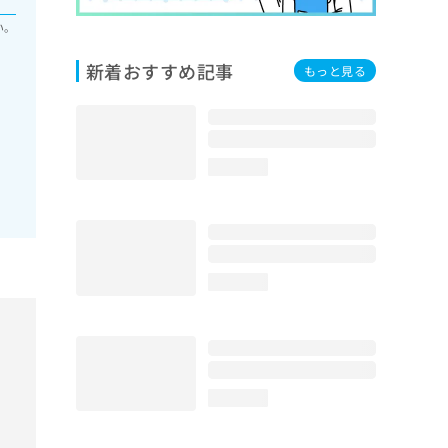
い。
新着おすすめ記事
もっと見る
loading...
loading...
loading...