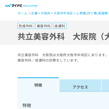
一
ホーム
近畿
大阪府
大阪市中央区
心斎橋
,
四ツ橋
,
長堀橋
般
ユ
形成外科
美容外科
皮膚科
ー
ザ
共立美容外科 大阪院（
ー
の
方
共立美容外科 大阪院は大阪府大阪市中央区にあります。
は
美容外科／皮膚科の診察をしています。
こ
ち
ら
特徴
アクセス
医
マ
療
イ
ナ
関
特徴
ビ