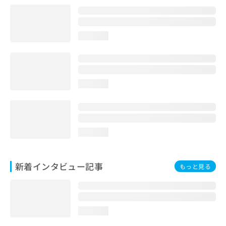
loading...
loading...
loading...
新着インタビュー記事
もっと見る
loading...