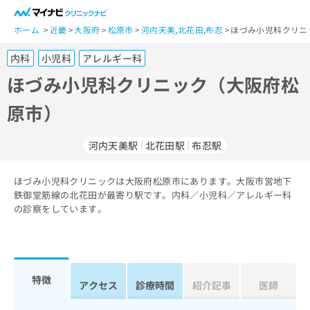
一
般
ホーム
近畿
大阪府
松原市
河内天美
,
北花田
,
布忍
ほづみ小児科クリニ
ユ
内科
小児科
アレルギー科
ー
ザ
ほづみ小児科クリニック（大阪府松
ー
原市）
の
方
は
河内天美駅
北花田駅
布忍駅
こ
ち
ほづみ小児科クリニックは大阪府松原市にあります。大阪市営地下
ら
鉄御堂筋線の北花田が最寄り駅です。内科／小児科／アレルギー科
の診察をしています。
医
マ
療
イ
関
ナ
係
ビ
者
ク
特徴
アクセス
診療時間
紹介記事
医師
の
リ
方
ニ