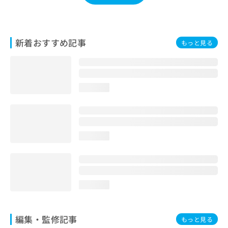
お
問
い
合
新着おすすめ記事
もっと見る
わ
せ
は
こ
ち
loading...
ら
loading...
loading...
編集・監修記事
もっと見る