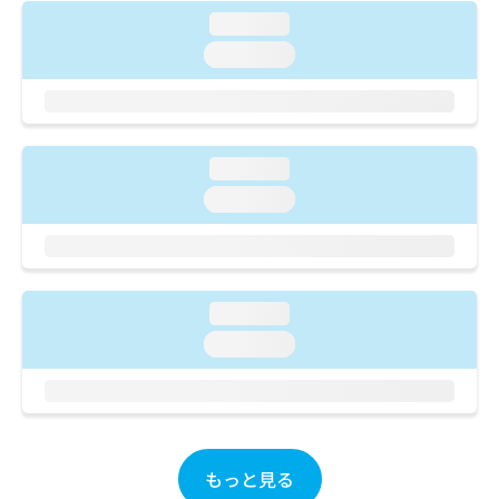
ご了
ら
み
承く
loading...
は
ださ
loading...
こ
無
い。
ち
料
ら
情
報
拡
掲
loading...
充
載
の
情
loading...
お
報
申
の
し
修
込
正
み
は
loading...
は
こ
loading...
こ
ち
ち
ら
ら
そ
の
他
もっと見る
の