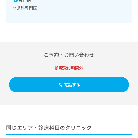
専門医
／おたふくかぜ／A型肝炎／B型肝炎／ロタウイルス感染症
出
稿
クリ
資
稿
ニッ
小児科専門医
の
料
クナ
の
お
の
ビサ
お
問
ご
イト
問
い
請
への
い
合
お問
求
合
合せ
わ
は
フォ
わ
せ
こ
ーム
せ
は
ち
ご予約・お問い合わせ
とな
は
こ
ら
りま
こ
ち
す。
診療受付時間外
ち
ら
クリ
無
ら
ニッ
料
クの
資
電話する
情
予
料
報
約・
の
症状
拡
のご
ご
充
相談
請
の
など
求
お
はで
は
申
きま
同じエリア・診療科目のクリニック
こ
せん
し
ので
ち
込