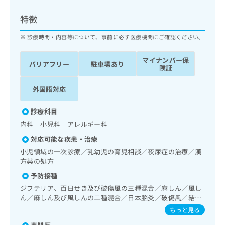
ッ
は
ク
こ
特徴
ナ
ち
ビ
診療時間・内容等について、事前に必ず医療機関にご確認ください。
ら
に
関
マイナンバー保
広
バリアフリー
駐車場あり
す
広
険証
告
る
告
代
お
出
外国語対応
理
問
稿
店
い
の
診療科目
合
の
お
内科 小児科 アレルギー科
わ
方
問
せ
い
は
対応可能な疾患・治療
は
合
こ
小児領域の一次診療／乳幼児の育児相談／夜尿症の治療／漢
こ
わ
ち
方薬の処方
ち
せ
ら
予防接種
ら
は
こ
ジフテリア、百日せき及び破傷風の三種混合／麻しん／風し
こち
ち
ん／麻しん及び風しんの二種混合／日本脳炎／破傷風／結核
広
らは
／Hib感染症／小児の肺炎球菌感染症／ヒトパピローマウイ
広
ら
告
もっと見る
マイ
ルス感染症／水痘／インフルエンザ／成人の肺炎球菌感染症
告
出
ナビ