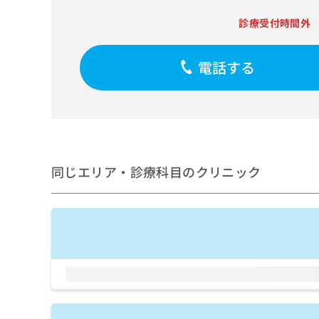
せ
こち
ち
らは
は
診療受付時間外
マイ
こ
ら
ナビ
ち
クリ
ら
ニッ
電話する
クナ
広
ビサ
広
資
イト
告
告
への
料
出
出
お問
の
稿
合せ
稿
ご
の
フォ
の
請
お
ーム
お
同じエリア・診療科目のクリニック
求
問
とな
問
りま
は
い
い
す。
こ
合
合
クリ
ち
わ
ニッ
わ
ら
せ
クの
せ
は
予
は
約・
こ
こ
無
症状
ち
ち
のご
料
ら
相談
ら
情
など
報
はで