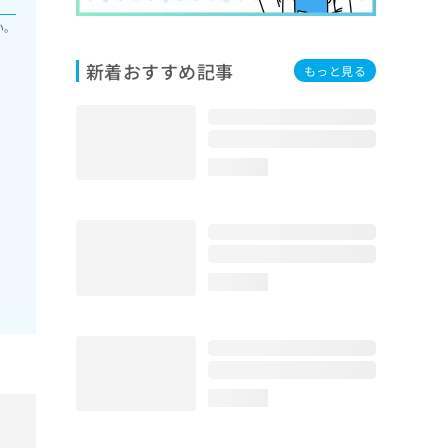
い。
新着おすすめ記事
もっと見る
loading...
loading...
loading...