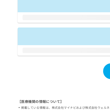
拡
資
きま
充
料
せん
の
ので
の
ご了
お
ご
承く
申
請
ださ
し
求
い。
込
は
み
こ
は
ち
こ
ら
ち
ら
無
料
掲
情
載
報
情
拡
報
充
の
の
修
お
正
申
【医療機関の情報について】
は
し
掲載している情報は、株式会社マイナビおよび株式会社ウェルネ
こ
込