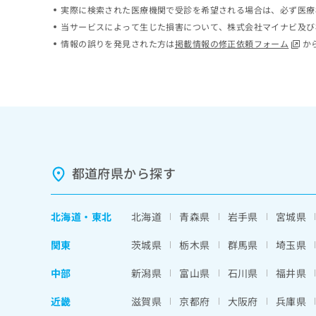
実際に検索された医療機関で受診を希望される場合は、必ず医療
ち
み
ら
は
当サービスによって生じた損害について、株式会社マイナビ及び
こ
情報の誤りを発見された方は
掲載情報の修正依頼フォーム
か
ち
そ
ら
の
他
の
お
問
い
合
都道府県から探す
わ
せ
は
北海道
・
東北
北海道
青森県
岩手県
宮城県
こ
ち
関東
茨城県
栃木県
群馬県
埼玉県
ら
中部
新潟県
富山県
石川県
福井県
近畿
滋賀県
京都府
大阪府
兵庫県