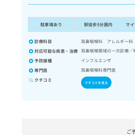
係
ク
者
リ
の
ニ
ッ
方
駐車場あり
駅徒歩5分圏内
マイ
ク
は
ナ
こ
ビ
診療科目
耳鼻咽喉科 アレルギー科
ち
に
耳鼻咽喉領域の一次診療／
対応可能な疾患・治療
関
ら
す
インフルエンザ
予防接種
る
耳鼻咽喉科専門医
専門医
お
広
広
問
クチコミ
告
告
い
クチコミを見る
出
代
合
稿
わ
理
の
せ
店
お
は
の
問
こ
い
方
ち
合
ら
は
わ
ご
こ