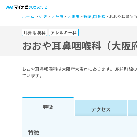
一
ホーム
近畿
大阪府
大東市
野崎
,
四条畷
おおや耳鼻咽喉
般
ユ
耳鼻咽喉科
アレルギー科
ー
ザ
おおや耳鼻咽喉科（大阪
ー
の
方
おおや耳鼻咽喉科は大阪府大東市にあります。JR片町線
は
ています。
こ
ち
ら
特徴
アクセス
医
マ
療
イ
ナ
関
特徴
ビ