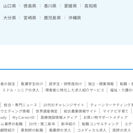
山口県
徳島県
香川県
愛媛県
高知県
大分県
宮崎県
鹿児島県
沖縄県
験者の就活
看護学生向け
医学生・研修医向け
独立・開業情報
転職・
ミドル・シニアの求人
障害者に特化した求人紹介サービス
福祉・介護の
総合・専門ニュース
10代のチャレンジサイト
ティーンマーケティング
ウエディング情報
世界遺産検定
総合農業情報サイト
マイナビ子育て
tudy
My CareerID
医療施設情報メディア
お買い物サポートメディア
ーム業界の転職
20代・第二新卒
新卒紹介
転職コンサルティング
エグ
顧問紹介
薬剤師の転職
看護師の求人
コメディカル求人
医師の求人