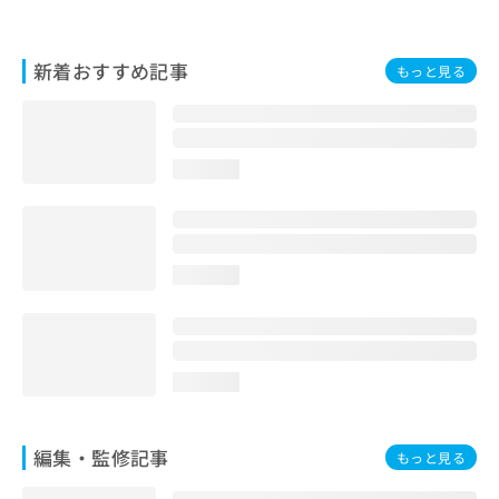
お
問
い
新着おすすめ記事
もっと見る
合
わ
せ
は
こ
loading...
ち
ら
loading...
loading...
編集・監修記事
もっと見る