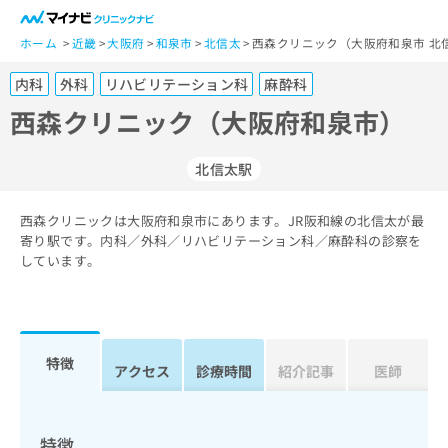
一
般
ホーム
近畿
大阪府
和泉市
北信太
西森クリニック（大阪府和泉市 北
ユ
内科
外科
リハビリテーション科
麻酔科
ー
ザ
西森クリニック（大阪府和泉市）
ー
の
北信太駅
方
は
こ
西森クリニックは大阪府和泉市にあります。JR阪和線の北信太が最
寄り駅です。内科／外科／リハビリテーション科／麻酔科の診察を
ち
しています。
ら
医
マ
療
イ
関
ナ
特徴
アクセス
診療時間
紹介記事
医師
係
ビ
者
ク
の
リ
方
ニ
特徴