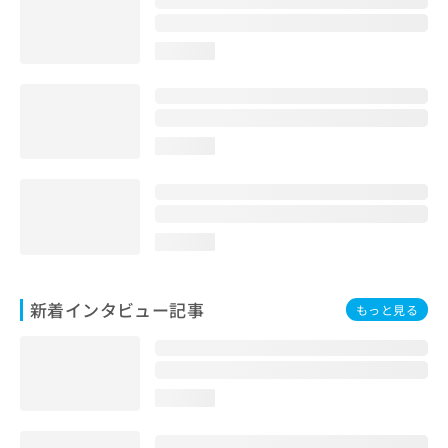
loading...
loading...
loading...
新着インタビュー記事
もっと見る
loading...