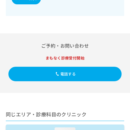
対する継続的な管理及び指導／血液・免疫系領域の一次診療
出
稿
クリ
資
／筋・骨格系及び外傷領域の一次診療／小児領域の一次診療
稿
ニッ
の
料
／硬膜外麻酔／神経ブロック／硬膜外ブロックにおける麻酔
クナ
の
お
の
ビサ
剤の持続注入／漢方薬の処方／鍼灸治療／在宅における看取
お
問
ご
イト
り
問
い
請
への
い
合
お問
求
合
合せ
わ
は
フォ
わ
せ
こ
ご予約・お問い合わせ
ーム
せ
は
ち
とな
は
こ
ら
りま
まもなく診療受付開始
こ
ち
す。
ち
ら
クリ
無
ら
ニッ
電話する
料
クの
資
情
予
料
報
約・
の
症状
拡
のご
ご
充
相談
請
の
など
求
お
はで
同じエリア・診療科目のクリニック
は
申
きま
こ
せん
し
ので
ち
込