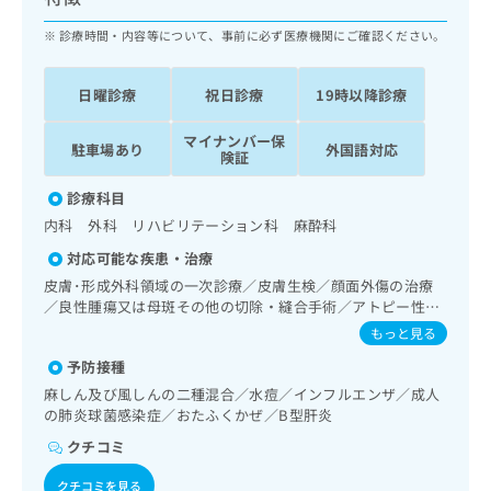
ッ
は
ク
診療時間・内容等について、事前に必ず医療機関にご確認ください。
こ
ナ
ち
ビ
ら
日曜診療
祝日診療
19時以降診療
に
関
広
マイナンバー保
す
広
駐車場あり
外国語対応
告
険証
る
告
代
お
出
診療科目
理
問
稿
内科 外科 リハビリテーション科 麻酔科
店
い
の
合
の
お
対応可能な疾患・治療
わ
方
問
皮膚･形成外科領域の一次診療／皮膚生検／顔面外傷の治療
せ
い
は
／良性腫瘍又は母斑その他の切除・縫合手術／アトピー性皮
は
合
こ
膚炎の治療／呼吸器領域の一次診療／在宅持続陽圧呼吸療法
もっと見る
こ
わ
（睡眠時無呼吸症候群治療）／在宅酸素療法／消化器系領域
ち
ち
せ
予防接種
の一次診療／上部消化管内視鏡検査／人工肛門の管理／肝･
ら
ら
は
胆道・膵臓領域の一次診療／循環器系領域の一次診療／ホル
麻しん及び風しんの二種混合／水痘／インフルエンザ／成人
こ
ター型心電図検査／腎･泌尿器系領域の一次診療／尿失禁の
の肺炎球菌感染症／おたふくかぜ／B型肝炎
こち
ち
治療／乳腺領域の一次診療／内分泌･代謝･栄養領域の一次診
広
らは
クチコミ
療／内分泌機能検査／インスリン療法／糖尿病患者教育（食
広
ら
告
マイ
事療法、運動療法、自己血糖測定）／糖尿病による合併症に
告
出
ナビ
クチコミを見る