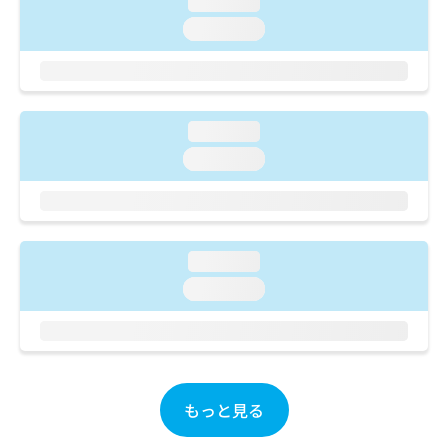
loading...
ご了
ら
み
承く
loading...
は
ださ
こ
無
い。
ち
料
ら
情
報
loading...
拡
掲
充
載
loading...
の
情
お
報
申
の
し
修
込
正
loading...
み
は
loading...
は
こ
こ
ち
ち
ら
ら
そ
の
もっと見る
他
の