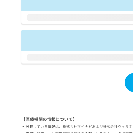
拡
資
きま
充
料
せん
の
ので
の
ご了
お
ご
承く
申
請
ださ
し
求
い。
込
は
み
こ
は
ち
こ
ら
ち
ら
無
料
掲
情
載
報
情
拡
報
充
の
の
修
お
【医療機関の情報について】
正
申
は
し
掲載している情報は、株式会社マイナビおよび株式会社ウェルネ
こ
込