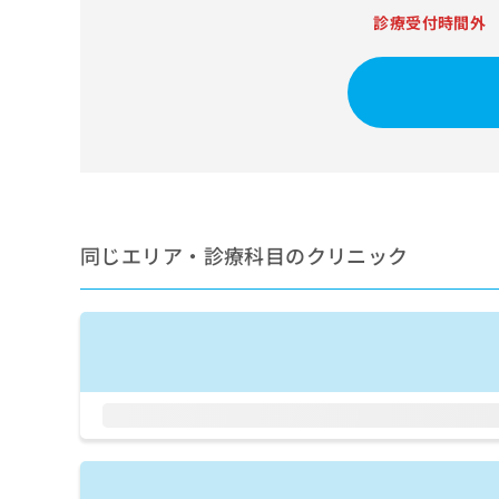
せ
こち
診療受付時間外
ち
らは
は
マイ
こ
ら
ナビ
ち
クリ
ら
ニッ
クナ
広
ビサ
広
資
イト
告
告
への
料
出
出
お問
の
稿
合せ
稿
ご
の
フォ
の
請
お
ーム
同じエリア・診療科目のクリニック
お
求
問
とな
問
りま
は
い
い
す。
こ
合
合
クリ
ち
わ
ニッ
わ
ら
せ
クの
せ
は
予
は
約・
こ
こ
無
症状
ち
ち
のご
料
ら
相談
ら
情
など
報
はで