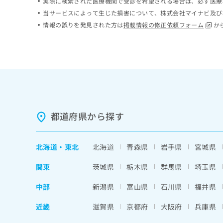
実際に検索された医療機関で受診を希望される場合は、必ず医療
ち
み
当サービスによって生じた損害について、株式会社マイナビ及び
ら
は
情報の誤りを発見された方は
掲載情報の修正依頼フォーム
か
こ
ち
そ
ら
の
他
の
お
問
い
都道府県から探す
合
わ
せ
は
北海道
・
東北
北海道
青森県
岩手県
宮城県
こ
ち
関東
茨城県
栃木県
群馬県
埼玉県
ら
中部
新潟県
富山県
石川県
福井県
近畿
滋賀県
京都府
大阪府
兵庫県