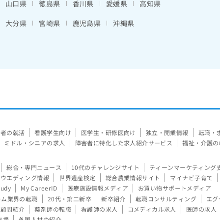
山口県
徳島県
香川県
愛媛県
高知県
大分県
宮崎県
鹿児島県
沖縄県
験者の就活
看護学生向け
医学生・研修医向け
独立・開業情報
転職・
ミドル・シニアの求人
障害者に特化した求人紹介サービス
福祉・介護の
総合・専門ニュース
10代のチャレンジサイト
ティーンマーケティング
ウエディング情報
世界遺産検定
総合農業情報サイト
マイナビ子育て
tudy
My CareerID
医療施設情報メディア
お買い物サポートメディア
ーム業界の転職
20代・第二新卒
新卒紹介
転職コンサルティング
エグ
顧問紹介
薬剤師の転職
看護師の求人
コメディカル求人
医師の求人
支援
外国人材の紹介