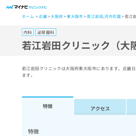
一
ホーム
近畿
大阪府
東大阪市
若江岩田
,
河内花園
若江
般
ユ
内科
泌尿器科
ー
ザ
若江岩田クリニック（大
ー
の
方
若江岩田クリニックは大阪府東大阪市にあります。近畿日
は
ます。
こ
ち
ら
特徴
アクセス
医
マ
療
イ
ナ
関
特徴
ビ