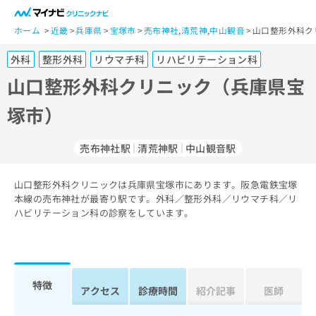
一
般
ホーム
近畿
兵庫県
宝塚市
売布神社
,
清荒神
,
中山観音
山口整形外科ク
ユ
外科
整形外科
リウマチ科
リハビリテーション科
ー
ザ
山口整形外科クリニック（兵庫県宝
ー
塚市）
の
方
は
売布神社駅
清荒神駅
中山観音駅
こ
ち
山口整形外科クリニックは兵庫県宝塚市にあります。阪急電鉄宝塚
ら
本線の売布神社が最寄り駅です。外科／整形外科／リウマチ科／リ
ハビリテーション科の診察をしています。
医
マ
療
イ
関
ナ
係
ビ
者
ク
特徴
アクセス
診療時間
紹介記事
医師
の
リ
方
ニ