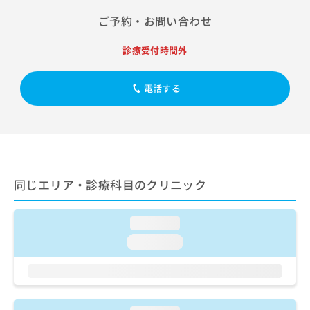
出
稿
クリ
資
稿
ニッ
ご予約・お問い合わせ
の
料
クナ
の
お
の
ビサ
お
問
ご
診療受付時間外
イト
問
い
請
への
い
合
お問
求
合
合せ
電話する
わ
は
フォ
わ
せ
こ
ーム
せ
は
ち
とな
は
こ
ら
りま
こ
ち
す。
ち
ら
クリ
無
ら
ニッ
料
同じエリア・診療科目のクリニック
クの
資
情
予
料
報
約・
の
症状
拡
loading...
のご
ご
充
相談
loading...
請
の
など
求
お
はで
は
申
きま
こ
せん
し
ので
ち
込