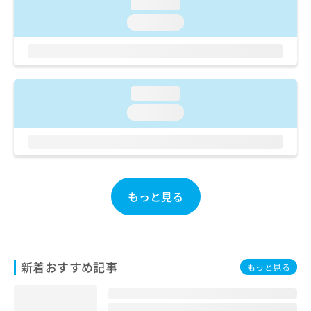
ご了
loading...
ら
み
承く
は
loading...
ださ
こ
無
い。
ち
料
ら
情
報
拡
loading...
掲
充
載
loading...
の
情
お
報
申
の
し
修
込
正
み
は
もっと見る
は
こ
こ
ち
ち
ら
ら
そ
新着おすすめ記事
もっと見る
の
他
の