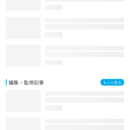
お
loading...
問
い
合
わ
せ
loading...
は
こ
ち
ら
loading...
編集・監修記事
もっと見る
loading...