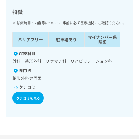
ッ
は
ク
こ
特徴
ナ
ち
ビ
診療時間・内容等について、事前に必ず医療機関にご確認ください。
ら
に
関
マイナンバー保
広
バリアフリー
駐車場あり
す
広
険証
告
る
告
代
お
診療科目
出
理
問
稿
外科 整形外科 リウマチ科 リハビリテーション科
店
い
の
専門医
合
の
お
わ
整形外科専門医
方
問
せ
い
は
クチコミ
は
合
こ
こ
わ
クチコミを見る
ち
ち
せ
ら
ら
は
こ
こち
ち
広
らは
広
ら
告
マイ
告
出
ナビ