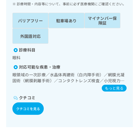
ッ
は
診療時間・内容等について、事前に必ず医療機関にご確認ください。
ク
こ
ナ
ち
マイナンバー保
バリアフリー
駐車場あり
ビ
険証
ら
に
関
外国語対応
広
す
広
告
る
告
診療科目
代
お
出
眼科
理
問
稿
店
い
の
対応可能な疾患・治療
合
の
お
眼領域の一次診療／水晶体再建術（白内障手術）／網膜光凝
わ
方
問
固術（網膜剥離手術）／コンタクトレンズ検査／小児視力障
せ
い
は
害診療
もっと見る
は
合
こ
こ
わ
クチコミ
ち
ち
せ
ら
ら
クチコミを見る
は
こ
こち
ち
広
らは
広
ら
告
マイ
告
出
ナビ