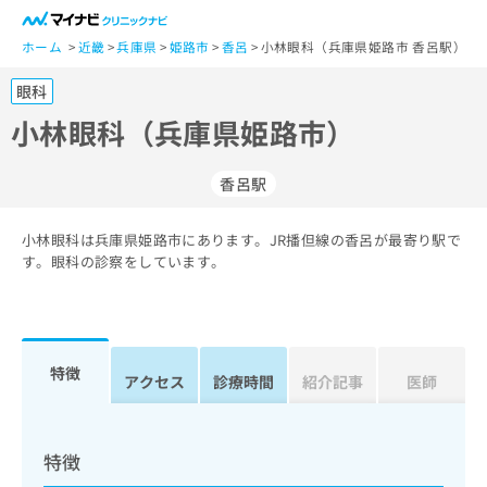
一
般
ホーム
近畿
兵庫県
姫路市
香呂
小林眼科（兵庫県姫路市 香呂駅）
ユ
眼科
ー
ザ
小林眼科（兵庫県姫路市）
ー
の
香呂駅
方
は
こ
小林眼科は兵庫県姫路市にあります。JR播但線の香呂が最寄り駅で
す。眼科の診察をしています。
ち
ら
医
マ
療
イ
特徴
アクセス
診療時間
紹介記事
医師
関
ナ
係
ビ
者
ク
の
リ
特徴
方
ニ