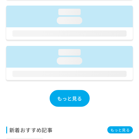
ご了
ら
み
承く
は
ださ
loading...
こ
無
い。
loading...
ち
料
ら
情
報
拡
掲
充
載
loading...
の
情
お
報
loading...
申
の
し
修
込
正
み
は
は
こ
こ
もっと見る
ち
ち
ら
ら
そ
の
新着おすすめ記事
もっと見る
他
の