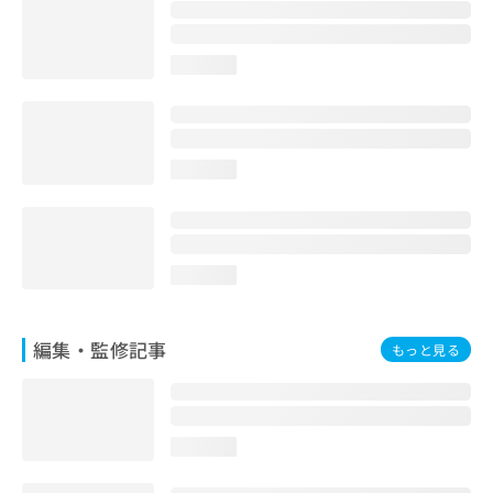
お
問
い
loading...
合
わ
せ
は
こ
loading...
ち
ら
loading...
編集・監修記事
もっと見る
loading...