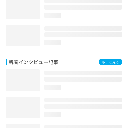
loading...
loading...
新着インタビュー記事
もっと見る
loading...
loading...