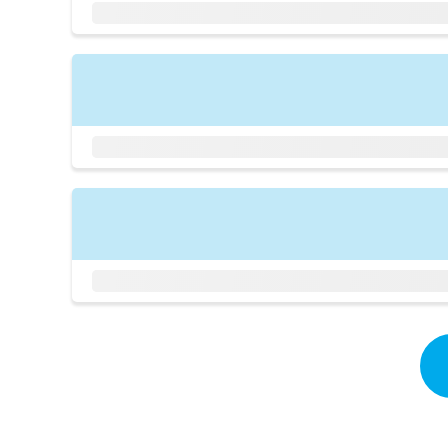
拡
資
きま
充
料
せん
の
ので
の
ご了
お
ご
承く
申
請
ださ
し
求
い。
込
は
み
こ
は
ち
こ
ら
ち
ら
無
料
掲
情
載
報
情
拡
報
充
の
の
修
お
正
申
は
し
こ
込