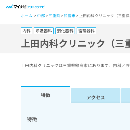
一
ホーム
中部
三重県
鈴鹿市
上田内科クリニック（三重県
般
ユ
内科
呼吸器科
消化器科
循環器科
ー
ザ
上田内科クリニック（三
ー
の
方
上田内科クリニックは三重県鈴鹿市にあります。内科／呼
は
こ
ち
ら
特徴
アクセス
医
マ
療
イ
特徴
ナ
関
ビ