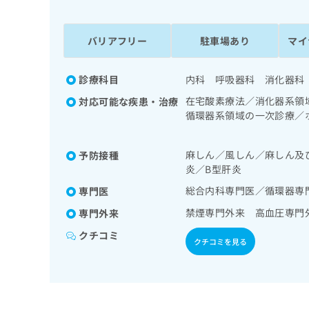
係
ク
者
リ
の
ニ
バリアフリー
駐車場あり
マイ
ッ
方
ク
は
ナ
診療科目
内科 呼吸器科 消化器科
こ
ビ
在宅酸素療法／消化器系領
対応可能な疾患・治療
ち
に
循環器系領域の一次診療／
関
ら
一次診療／インスリン療法
す
る
麻しん／風しん／麻しん及
予防接種
お
広
炎／B型肝炎
広
問
告
告
い
総合内科専門医／循環器専
専門医
出
代
合
禁煙専門外来 高血圧専門
専門外来
稿
わ
理
の
せ
クチコミ
店
クチコミを見る
お
は
の
問
こ
い
方
ち
合
ら
は
わ
こ