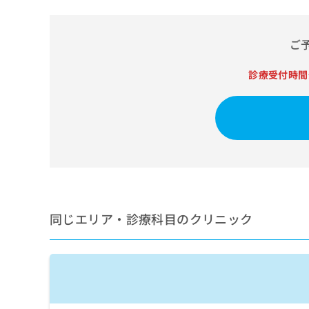
せ
こち
ち
らは
は
マイ
こ
ら
ナビ
ご
ち
クリ
ら
ニッ
クナ
診療受付時間
広
ビサ
広
資
イト
告
告
への
料
出
出
お問
の
稿
合せ
稿
ご
の
フォ
の
請
お
ーム
お
求
問
とな
問
りま
は
い
い
す。
こ
合
合
クリ
ち
わ
ニッ
わ
同じエリア・診療科目のクリニック
ら
せ
クの
せ
は
予
は
約・
こ
こ
無
症状
ち
ち
のご
料
ら
相談
ら
情
など
報
はで