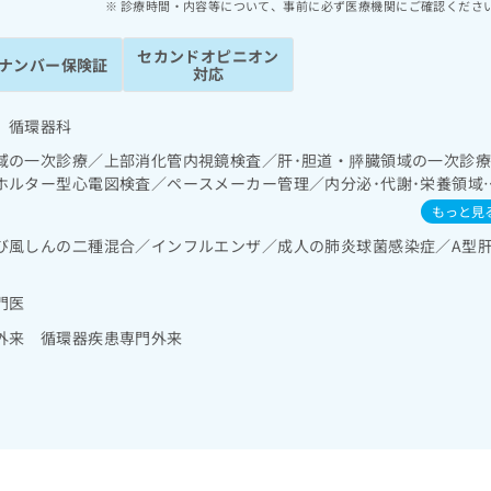
診療時間・内容等について、事前に必ず医療機関にご確認くださ
セカンドオピニオン
ナンバー保険証
対応
 循環器科
域の一次診療／上部消化管内視鏡検査／肝･胆道・膵臓領域の一次診
ホルター型心電図検査／ペースメーカー管理／内分泌･代謝･栄養領域
／糖尿病による合併症に対する継続的な管理及び指導／CT撮影
もっと見
び風しんの二種混合／インフルエンザ／成人の肺炎球菌感染症／A型
門医
外来 循環器疾患専門外来