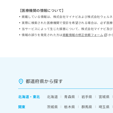
ち
み
ら
は
【医療機関の情報について】
こ
掲載している情報は、株式会社マイナビおよび株式会社ウェルネ
ち
実際に検索された医療機関で受診を希望される場合は、必ず医療
そ
ら
の
当サービスによって生じた損害について、株式会社マイナビ及び
他
情報の誤りを発見された方は
掲載情報の修正依頼フォーム
か
の
お
問
い
合
わ
せ
は
こ
都道府県から探す
ち
ら
北海道
・
東北
北海道
青森県
岩手県
宮城県
関東
茨城県
栃木県
群馬県
埼玉県