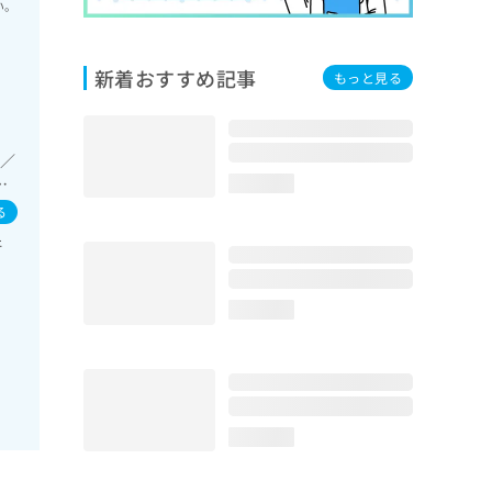
い。
新着おすすめ記事
もっと見る
療／
の
loading...
る
肝
loading...
loading...