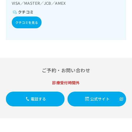
対する継続的な管理及び指導／血液・免疫系領域の一次診療
出
稿
クリ
VISA／MASTER／JCB／AMEX
資
／血液凝固異常の診断及び治療／アレルギーの減感作療法／
稿
ニッ
の
料
小児領域の一次診療／漢方薬の処方／外来における化学療法
クチコミ
クナ
の
お
の
ビサ
／在宅における看取り
お
問
ご
イト
クチコミを見る
問
い
請
への
い
合
お問
求
合
合せ
わ
は
フォ
わ
せ
こ
ーム
せ
は
ち
とな
は
こ
ら
りま
こ
ち
す。
ち
ら
クリ
ご予約・お問い合わせ
無
ら
ニッ
料
クの
資
情
予
診療受付時間外
料
報
約・
の
症状
拡
のご
ご
電話する
公式サイト
充
相談
請
の
など
求
お
はで
は
申
きま
こ
せん
し
ので
ち
込