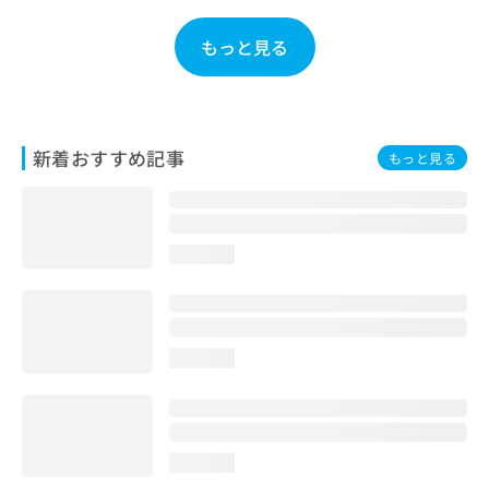
お
問
もっと見る
い
合
わ
せ
は
新着おすすめ記事
もっと見る
こ
ち
ら
loading...
loading...
loading...