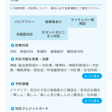
ッ
は
ク
診療時間・内容等について、事前に必ず医療機関にご確認ください。
こ
ナ
ち
ビ
ら
マイナンバー保
バリアフリー
駐車場あり
に
険証
関
広
セカンドオピニ
す
広
外国語対応
告
オン対応
る
告
代
お
出
診療科目
理
問
稿
内科 神経内科 胃腸科 循環器科 糖尿病内科
店
い
の
合
の
お
対応可能な疾患・治療
わ
方
問
神経･脳血管領域の一次診療／精神科・神経科領域の一次診
せ
い
は
療／睡眠障害／認知症／呼吸器領域の一次診療／在宅持続陽
は
合
こ
圧呼吸療法（睡眠時無呼吸症候群治療）／在宅酸素療法／消
もっと見る
こ
わ
化器系領域の一次診療／上部消化管内視鏡検査／上部消化管
ち
ち
せ
予防接種
内視鏡的切除術／下部消化管内視鏡検査／下部消化管内視鏡
ら
ら
は
的切除術／肝･胆道・膵臓領域の一次診療／循環器系領域の
ジフテリア、百日せき及び破傷風の三種混合／急性灰白髄炎
こ
一次診療／ホルター型心電図検査／腎･泌尿器系領域の一次
／麻しん／風しん／麻しん及び風しんの二種混合／日本脳炎
こち
ち
診療／乳腺領域の一次診療／内分泌･代謝･栄養領域の一次診
広
／破傷風／結核／Hib感染症／小児の肺炎球菌感染症／水痘
もっと見る
らは
療／内分泌機能検査／インスリン療法／糖尿病患者教育（食
広
ら
告
／インフルエンザ／成人の肺炎球菌感染症／おたふくかぜ／
マイ
事療法、運動療法、自己血糖測定）／糖尿病による合併症に
告
対応クレジットカード
A型肝炎／B型肝炎／狂犬病／ロタウイルス感染症
出
ナビ