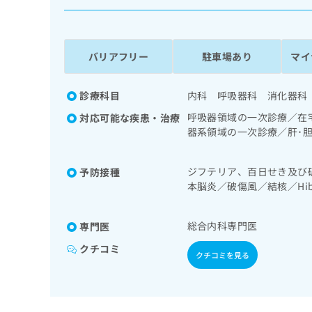
係
ク
者
リ
の
ニ
ッ
方
バリアフリー
駐車場あり
マイ
ク
は
ナ
こ
ビ
診療科目
内科 呼吸器科 消化器科
ち
に
呼吸器領域の一次診療／在
対応可能な疾患・治療
関
ら
器系領域の一次診療／肝･
す
領域の一次診療／小児領域
る
お
広
ジフテリア、百日せき及び
予防接種
広
問
本脳炎／破傷風／結核／H
告
告
い
球菌感染症／おたふくかぜ
出
代
合
稿
わ
理
総合内科専門医
専門医
の
せ
店
お
は
クチコミ
クチコミを見る
の
問
こ
い
方
ち
合
ら
は
わ
こ