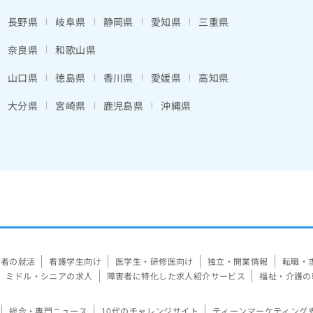
長野県
岐阜県
静岡県
愛知県
三重県
奈良県
和歌山県
山口県
徳島県
香川県
愛媛県
高知県
大分県
宮崎県
鹿児島県
沖縄県
験者の就活
看護学生向け
医学生・研修医向け
独立・開業情報
転職・
ミドル・シニアの求人
障害者に特化した求人紹介サービス
福祉・介護の
総合・専門ニュース
10代のチャレンジサイト
ティーンマーケティング