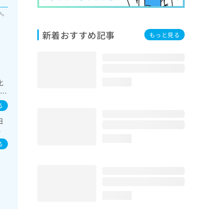
い。
新着おすすめ記事
もっと見る
化
loading...
栄養
る
日
炎
loading...
る
loading...