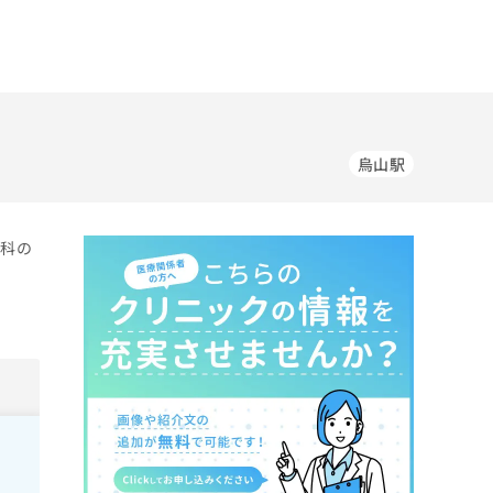
烏山駅
児科の