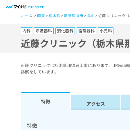
一
ホーム
関東
栃木県
那須烏山市
烏山
近藤クリニック（
般
ユ
内科
呼吸器科
消化器科
循環器科
小児科
ー
ザ
近藤クリニック（栃木県
ー
の
方
近藤クリニックは栃木県那須烏山市にあります。JR烏山
は
診察をしています。
こ
ち
ら
特徴
アクセス
医
マ
療
イ
ナ
関
特徴
ビ