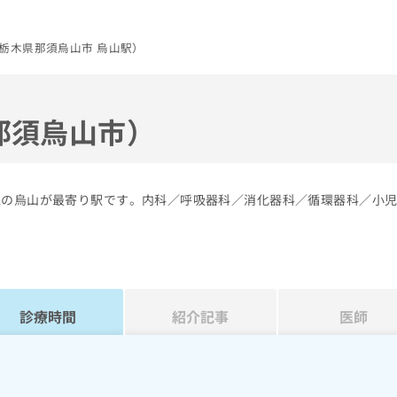
栃木県那須烏山市 烏山駅）
那須烏山市）
線の烏山が最寄り駅です。内科／呼吸器科／消化器科／循環器科／小
診療時間
紹介記事
医師