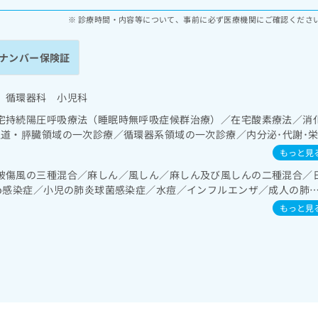
診療時間・内容等について、事前に必ず医療機関にご確認くださ
ナンバー保険証
 循環器科 小児科
宅持続陽圧呼吸療法（睡眠時無呼吸症候群治療）／在宅酸素療法／消
胆道・膵臓領域の一次診療／循環器系領域の一次診療／内分泌･代謝･
の一次診療
もっと見
破傷風の三種混合／麻しん／風しん／麻しん及び風しんの二種混合／
ib感染症／小児の肺炎球菌感染症／水痘／インフルエンザ／成人の肺
／A型肝炎／B型肝炎／ロタウイルス感染症
もっと見