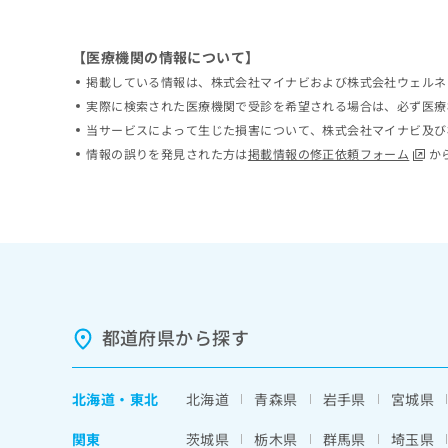
ち
み
ら
は
【医療機関の情報について】
こ
ち
掲載している情報は、株式会社マイナビおよび株式会社ウェルネ
そ
ら
実際に検索された医療機関で受診を希望される場合は、必ず医療
の
当サービスによって生じた損害について、株式会社マイナビ及び
他
の
情報の誤りを発見された方は
掲載情報の修正依頼フォーム
か
お
問
い
合
わ
せ
は
こ
ち
都道府県から探す
ら
北海道
・
東北
北海道
青森県
岩手県
宮城県
関東
茨城県
栃木県
群馬県
埼玉県