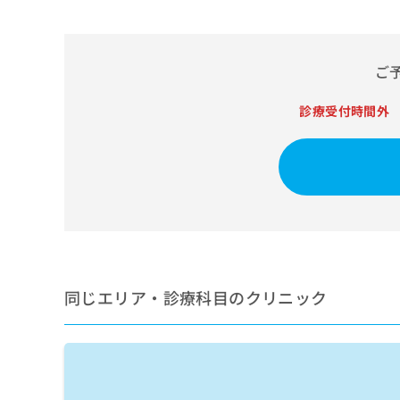
せ
こち
ち
らは
は
マイ
こ
ら
ナビ
ち
クリ
ご
ら
ニッ
クナ
広
ビサ
診療受付時間外
広
資
イト
告
告
への
料
出
出
お問
の
稿
合せ
稿
ご
の
フォ
の
請
お
ーム
お
求
問
とな
問
りま
は
い
い
す。
こ
合
合
クリ
ち
わ
ニッ
わ
ら
せ
クの
同じエリア・診療科目のクリニック
せ
は
予
は
約・
こ
こ
無
症状
ち
ち
のご
料
ら
相談
ら
情
など
報
はで