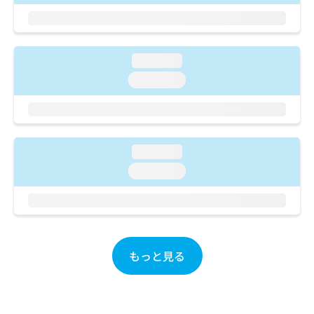
ご了
ら
み
承く
は
ださ
こ
無
い。
ち
料
loading...
ら
情
報
loading...
拡
掲
充
載
の
情
お
報
申
の
loading...
し
修
loading...
込
正
み
は
は
こ
こ
ち
ち
ら
ら
もっと見る
そ
の
他
の