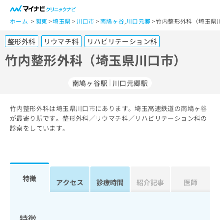
一
般
ホーム
関東
埼玉県
川口市
南鳩ヶ谷
,
川口元郷
竹内整形外科（埼玉県
ユ
整形外科
リウマチ科
リハビリテーション科
ー
ザ
竹内整形外科（埼玉県川口市）
ー
の
南鳩ヶ谷駅
川口元郷駅
方
は
こ
竹内整形外科は埼玉県川口市にあります。埼玉高速鉄道の南鳩ヶ谷
が最寄り駅です。整形外科／リウマチ科／リハビリテーション科の
ち
診察をしています。
ら
医
マ
療
イ
関
ナ
特徴
アクセス
診療時間
紹介記事
医師
係
ビ
者
ク
の
リ
方
ニ
特徴