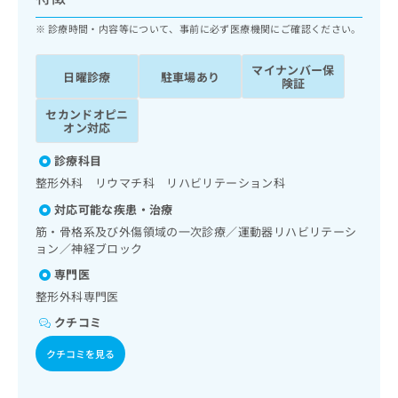
ッ
は
ク
診療時間・内容等について、事前に必ず医療機関にご確認ください。
こ
ナ
ち
ビ
ら
マイナンバー保
日曜診療
駐車場あり
に
険証
関
広
セカンドオピニ
す
広
告
オン対応
る
告
代
お
出
診療科目
理
問
稿
整形外科 リウマチ科 リハビリテーション科
店
い
の
合
の
お
対応可能な疾患・治療
わ
方
問
筋・骨格系及び外傷領域の一次診療／運動器リハビリテーシ
せ
い
は
ョン／神経ブロック
は
合
こ
専門医
こ
わ
ち
ち
せ
整形外科専門医
ら
ら
は
クチコミ
こ
こち
ち
広
クチコミを見る
らは
広
ら
告
マイ
告
出
ナビ