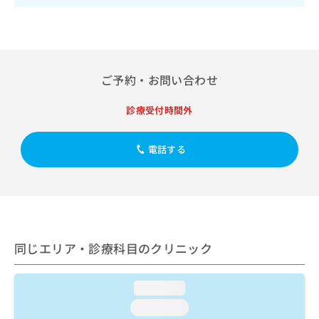
出
稿
クリ
資
稿
ニッ
の
料
クナ
の
お
の
ビサ
お
問
ご
イト
問
い
請
への
い
合
ご予約・お問い合わせ
お問
求
合
合せ
わ
は
フォ
わ
せ
こ
診療受付時間外
ーム
せ
は
ち
とな
は
こ
ら
りま
こ
ち
電話する
す。
ち
ら
クリ
無
ら
ニッ
料
クの
資
情
予
料
報
約・
の
症状
拡
のご
ご
充
同じエリア・診療科目のクリニック
相談
請
の
など
求
お
はで
は
申
きま
loading...
こ
せん
し
loading...
ので
ち
込