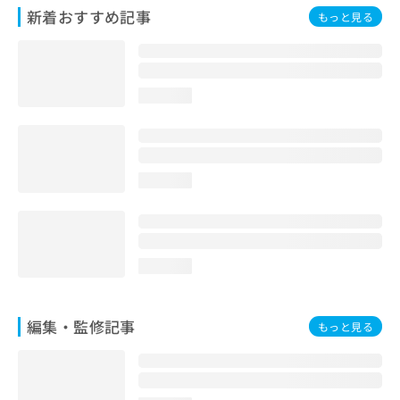
お
新着おすすめ記事
もっと見る
問
い
合
わ
loading...
せ
は
こ
ち
ら
loading...
loading...
編集・監修記事
もっと見る