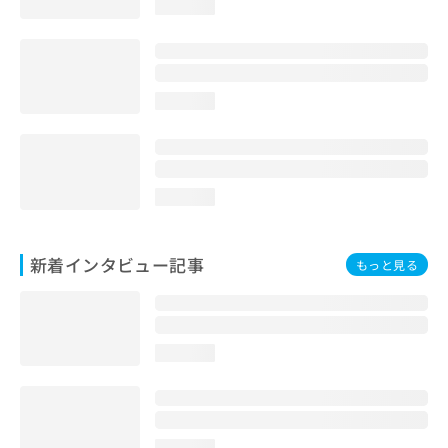
loading...
loading...
loading...
新着インタビュー記事
もっと見る
loading...