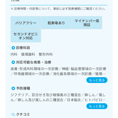
ッ
は
ク
診療時間・内容等について、事前に必ず医療機関にご確認ください。
こ
ナ
ち
ビ
ら
マイナンバー保
バリアフリー
駐車場あり
に
険証
関
広
セカンドオピニ
す
広
告
オン対応
る
告
代
お
出
診療科目
理
問
稿
内科 循環器科 整形外科
店
い
の
合
の
お
対応可能な疾患・治療
わ
方
問
皮膚･形成外科領域の一次診療／神経･脳血管領域の一次診療
せ
い
は
／呼吸器領域の一次診療／消化器系領域の一次診療／循環器
は
合
こ
系領域の一次診療／ホルター型心電図検査／更年期障害治療
もっと見る
こ
わ
／内分泌･代謝･栄養領域の一次診療／内分泌機能検査／イン
ち
ち
せ
予防接種
スリン療法／糖尿病患者教育（食事療法、運動療法、自己血
ら
ら
は
糖測定）／血液・免疫系領域の一次診療／筋・骨格系及び外
ジフテリア、百日せき及び破傷風の三種混合／麻しん／風し
こ
傷領域の一次診療／小児領域の一次診療／画像診断管理（専
ん／麻しん及び風しんの二種混合／日本脳炎／ヒトパピロー
こち
ち
ら画像診断を担当する医師による読影）／漢方薬の処方／鍼
広
マウイルス感染症／水痘／インフルエンザ／成人の肺炎球菌
もっと見る
らは
灸治療
広
ら
告
感染症／おたふくかぜ／B型肝炎
マイ
告
クチコミ
出
ナビ