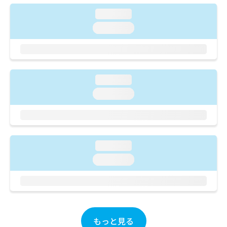
ご了
ら
み
承く
loading...
は
ださ
こ
無
い。
loading...
ち
料
ら
情
報
拡
掲
充
載
loading...
の
情
loading...
お
報
申
の
し
修
込
正
み
は
loading...
は
こ
こ
loading...
ち
ち
ら
ら
そ
の
他
もっと見る
の