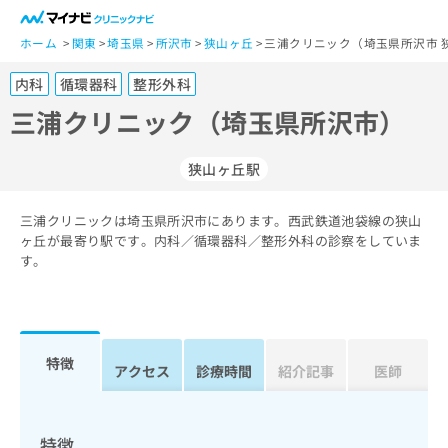
一
般
ホーム
関東
埼玉県
所沢市
狭山ヶ丘
三浦クリニック（埼玉県所沢市 
ユ
内科
循環器科
整形外科
ー
ザ
三浦クリニック（埼玉県所沢市）
ー
の
狭山ヶ丘駅
方
は
こ
三浦クリニックは埼玉県所沢市にあります。西武鉄道池袋線の狭山
ヶ丘が最寄り駅です。内科／循環器科／整形外科の診察をしていま
ち
す。
ら
医
マ
療
イ
関
ナ
特徴
アクセス
診療時間
紹介記事
医師
係
ビ
者
ク
の
リ
方
ニ
特徴