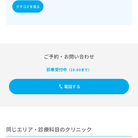
出
稿
クリ
資
クチコミを見る
稿
ニッ
の
料
クナ
の
お
の
ビサ
お
問
ご
イト
問
い
請
への
い
合
お問
求
合
合せ
わ
は
フォ
わ
せ
こ
ーム
せ
は
ち
とな
ご予約・お問い合わせ
は
こ
ら
りま
こ
ち
す。
ち
診療受付中
（19:00まで）
ら
クリ
無
ら
ニッ
料
クの
資
情
予
電話する
料
報
約・
の
症状
拡
のご
ご
充
相談
請
の
など
求
お
はで
は
申
きま
こ
同じエリア・診療科目のクリニック
せん
し
ので
ち
込