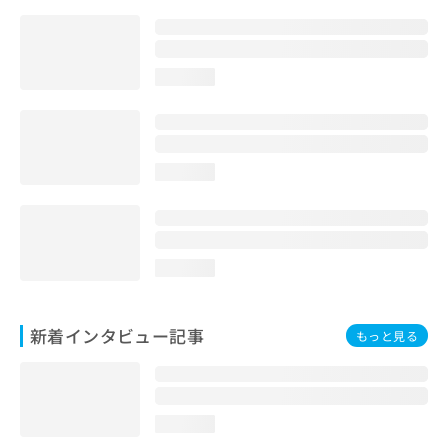
loading...
loading...
loading...
新着インタビュー記事
もっと見る
loading...