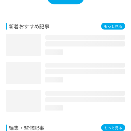
お
問
い
合
新着おすすめ記事
もっと見る
わ
せ
は
こ
ち
loading...
ら
loading...
loading...
編集・監修記事
もっと見る