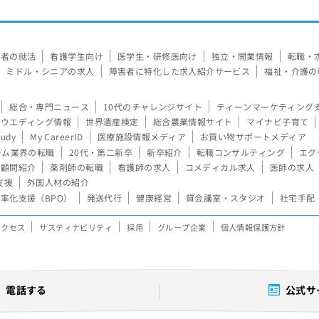
験者の就活
看護学生向け
医学生・研修医向け
独立・開業情報
転職・
ミドル・シニアの求人
障害者に特化した求人紹介サービス
福祉・介護の
総合・専門ニュース
10代のチャレンジサイト
ティーンマーケティング
ウエディング情報
世界遺産検定
総合農業情報サイト
マイナビ子育て
tudy
My CareerID
医療施設情報メディア
お買い物サポートメディア
ーム業界の転職
20代・第二新卒
新卒紹介
転職コンサルティング
エグ
顧問紹介
薬剤師の転職
看護師の求人
コメディカル求人
医師の求人
支援
外国人材の紹介
率化支援（BPO）
発送代行
健康経営
貸会議室・スタジオ
社宅手配
アクセス
サスティナビリティ
採用
グループ企業
個人情報保護方針
電話する
公式サ