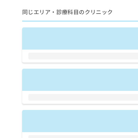
拡
資
きま
充
料
せん
同じエリア・診療科目のクリニック
の
ので
の
ご了
お
ご
承く
申
請
ださ
し
求
い。
込
は
み
こ
は
ち
こ
ら
ち
ら
無
料
掲
情
載
報
情
拡
報
充
の
の
修
お
正
申
は
し
こ
込