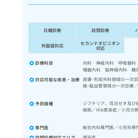
係
ク
者
リ
の
ニ
ッ
方
ク
日曜診療
訪問診療
は
ナ
こ
ビ
セカンドオピニオン
外国語対応
ち
に
対応
関
ら
す
診療科目
内科 神経内科 呼吸器科
る
環器内科 脳神経内科 糖
お
広
広
問
皮膚･形成外科領域の一次
対応可能な疾患・治療
告
告
い
経･脳血管領域の一次診療
出
代
合
法／終夜睡眠ポリグラフィ
稿
わ
理
等）／認知症／呼吸器領域
の
せ
ジフテリア、百日せき及び
予防接種
酸素療法／消化器系領域の
店
お
は
結核／Hib感染症／小児
化管内視鏡検査／下部消化
の
問
こ
ふくかぜ／A型肝炎／B型
診療／ホルター型心電図検
い
方
ち
の一次診療／インスリン療
合
総合内科専門医／小児科専
専門医
ら
は
よる合併症に対する継続的
わ
こ
越谷市
訪問診療対応エリア
小児呼吸器疾患／小児腎疾