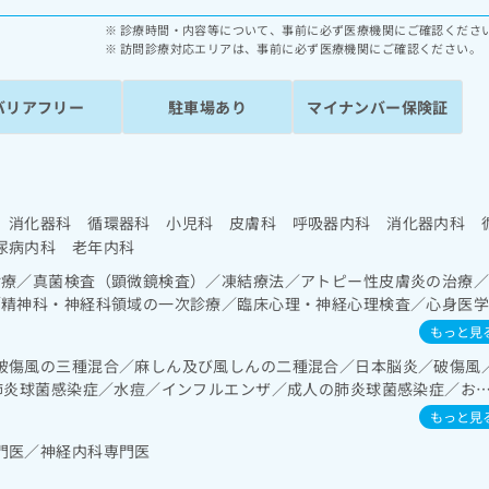
診療時間・内容等について、事前に必ず医療機関にご確認くださ
訪問診療対応エリアは、事前に必ず医療機関にご確認ください。
バリアフリー
駐車場あり
マイナンバー保険証
 消化器科 循環器科 小児科 皮膚科 呼吸器内科 消化器内科 
尿病内科 老年内科
診療／真菌検査（顕微鏡検査）／凍結療法／アトピー性皮膚炎の治療
／精神科・神経科領域の一次診療／臨床心理・神経心理検査／心身医
ー／睡眠障害／神経症性障害（強迫性障害、不安障害、パニック障害
もっと見
の一次診療／在宅持続陽圧呼吸療法（睡眠時無呼吸症候群治療）／在
破傷風の三種混合／麻しん及び風しんの二種混合／日本脳炎／破傷風
一次診療／上部消化管内視鏡検査／上部消化管内視鏡的切除術／下部
の肺炎球菌感染症／水痘／インフルエンザ／成人の肺炎球菌感染症／お
管内視鏡的切除術／肝･胆道・膵臓領域の一次診療／循環器系領域の
肝炎／ロタウイルス感染症
査／腎･泌尿器系領域の一次診療／尿失禁の治療／内分泌･代謝･栄養
もっと見
法／糖尿病患者教育（食事療法、運動療法、自己血糖測定）／糖尿病
門医／神経内科専門医
な管理及び指導／血液・免疫系領域の一次診療／小児領域の一次診療
患／小児アレルギー疾患／乳幼児の育児相談／画像診断管理（専ら画