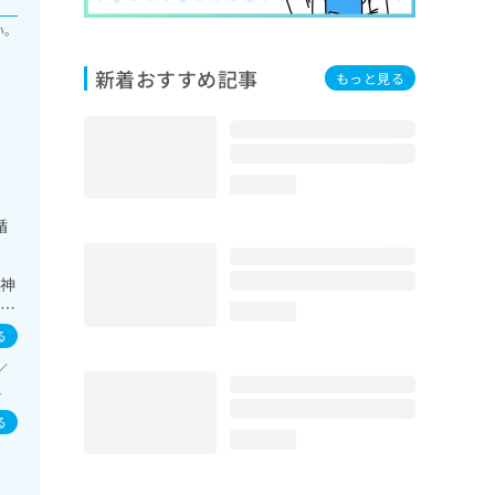
い。
新着おすすめ記事
もっと見る
loading...
循
／神
学療
loading...
る
宅
／
消
た
一次
領域
る
loading...
に
／
像