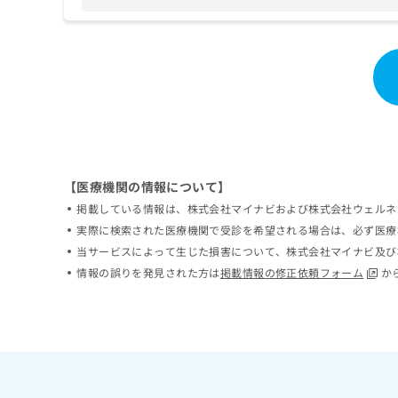
ち
み
ら
は
こ
ち
そ
ら
の
他
の
お
問
【医療機関の情報について】
い
合
掲載している情報は、株式会社マイナビおよび株式会社ウェルネ
わ
実際に検索された医療機関で受診を希望される場合は、必ず医療
せ
当サービスによって生じた損害について、株式会社マイナビ及び
は
情報の誤りを発見された方は
掲載情報の修正依頼フォーム
か
こ
ち
ら