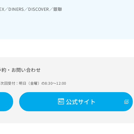
読影）／遠隔画像診断／ＭＲＩ撮影／CT撮影／漢方薬の処方／在宅に
EX／DINERS／DISCOVER／銀聯
予約・お問い合わせ
次回受付：明日（金曜）の8:30～12:00
公式サイト