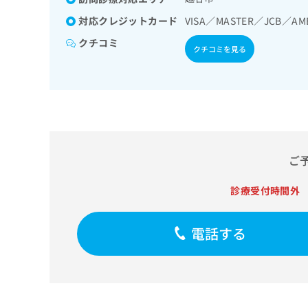
せ
こち
診断を担当する医師による
ち
らは
は
対応クレジットカード
VISA／MASTER／JCB／AM
マイ
ける看取り
こ
ら
ナビ
クチコミ
ち
クチコミを見る
クリ
ら
ニッ
クナ
広
ビサ
広
資
イト
告
告
への
料
出
出
お問
の
稿
合せ
稿
ご
の
フォ
の
請
お
ーム
ご
お
求
問
とな
問
りま
は
い
い
す。
診療受付時間外
こ
合
合
クリ
ち
わ
ニッ
わ
ら
せ
クの
せ
電話する
は
予
は
約・
こ
こ
無
症状
ち
ち
のご
料
ら
相談
ら
情
など
報
はで