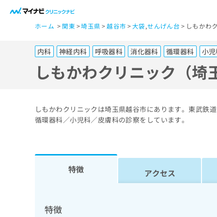
一
ホーム
関東
埼玉県
越谷市
大袋
,
せんげん台
しもかわ
般
ユ
内科
神経内科
呼吸器科
消化器科
循環器科
小児
ー
ザ
しもかわクリニック（埼
ー
の
方
しもかわクリニックは埼玉県越谷市にあります。東武鉄道
は
循環器科／小児科／皮膚科の診察をしています。
こ
ち
ら
特徴
アクセス
医
マ
療
イ
ナ
関
特徴
ビ