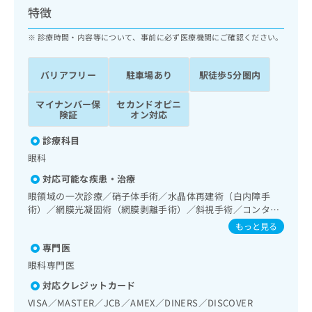
ッ
は
特徴
ク
こ
ナ
診療時間・内容等について、事前に必ず医療機関にご確認ください。
ち
ビ
ら
に
バリアフリー
駐車場あり
駅徒歩5分圏内
関
広
す
広
告
マイナンバー保
セカンドオピニ
る
告
険証
オン対応
代
お
出
理
問
稿
診療科目
店
い
の
眼科
合
の
お
わ
方
問
対応可能な疾患・治療
せ
い
は
眼領域の一次診療／硝子体手術／水晶体再建術（白内障手
は
合
こ
術）／網膜光凝固術（網膜剥離手術）／斜視手術／コンタク
こ
わ
ち
トレンズ検査／視能訓練
もっと見る
ち
せ
ら
ら
は
専門医
こ
眼科専門医
こち
ち
広
らは
対応クレジットカード
広
ら
告
マイ
告
VISA／MASTER／JCB／AMEX／DINERS／DISCOVER
出
ナビ