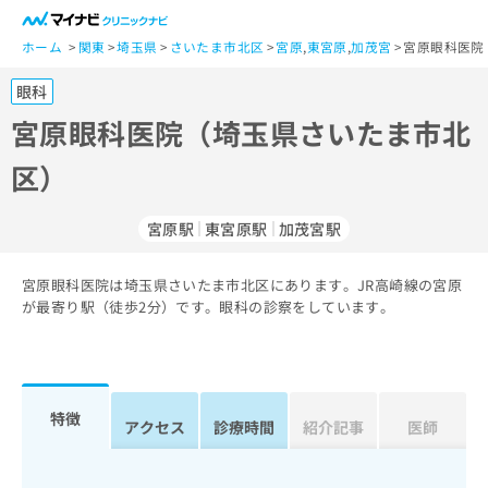
一
般
ホーム
関東
埼玉県
さいたま市北区
宮原
,
東宮原
,
加茂宮
宮原眼科医院
ユ
眼科
ー
ザ
宮原眼科医院（埼玉県さいたま市北
ー
区）
の
方
は
宮原駅
東宮原駅
加茂宮駅
こ
ち
宮原眼科医院は埼玉県さいたま市北区にあります。JR高崎線の宮原
ら
が最寄り駅（徒歩2分）です。眼科の診察をしています。
医
マ
療
イ
関
ナ
係
ビ
特徴
アクセス
診療時間
紹介記事
医師
者
ク
の
リ
方
ニ