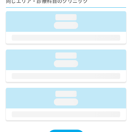
同じエリア・診療科目のクリニック
ご了
ら
み
承く
は
ださ
こ
無
い。
loading...
ち
料
loading...
ら
情
報
拡
掲
充
載
の
情
loading...
お
報
申
の
loading...
し
修
込
正
み
は
は
こ
こ
ち
loading...
ち
ら
loading...
ら
そ
の
他
の