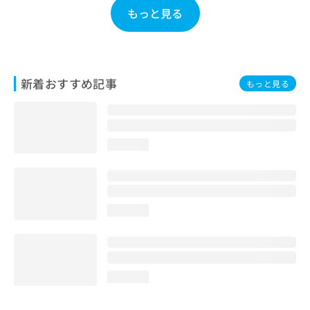
お
もっと見る
問
い
合
わ
せ
新着おすすめ記事
もっと見る
は
こ
ち
ら
loading...
loading...
loading...