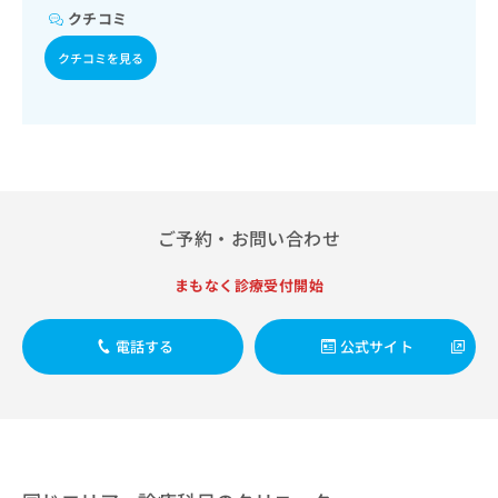
出
稿
クリ
資
クチコミ
稿
ニッ
の
料
クナ
の
お
の
クチコミを見る
ビサ
お
問
ご
イト
問
い
請
への
い
合
お問
求
合
合せ
わ
は
フォ
わ
せ
こ
ーム
せ
は
ち
とな
は
こ
ら
りま
こ
ち
ご予約・お問い合わせ
す。
ち
ら
クリ
無
ら
ニッ
まもなく診療受付開始
料
クの
資
情
予
料
報
約・
電話する
公式サイト
の
症状
拡
のご
ご
充
相談
請
の
など
求
お
はで
は
申
きま
こ
せん
し
ので
ち
込