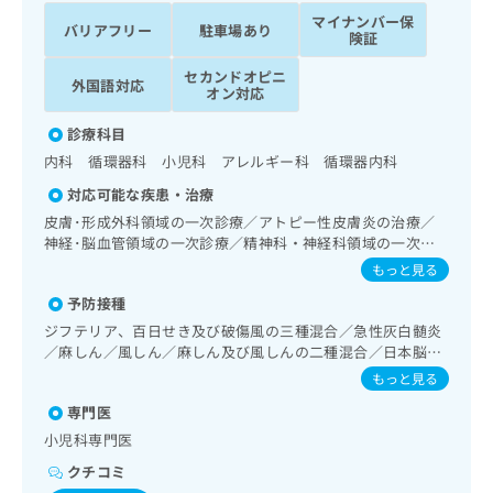
ッ
は
マイナンバー保
バリアフリー
駐車場あり
ク
こ
険証
ナ
ち
セカンドオピニ
ビ
外国語対応
ら
オン対応
に
関
広
診療科目
す
広
告
内科 循環器科 小児科 アレルギー科 循環器内科
る
告
代
お
出
対応可能な疾患・治療
理
問
稿
皮膚･形成外科領域の一次診療／アトピー性皮膚炎の治療／
店
い
の
神経･脳血管領域の一次診療／精神科・神経科領域の一次診
合
の
お
療／心身医学療法／禁煙指導（ニコチン依存症管理）／思春
もっと見る
わ
方
問
期のうつ病又は躁うつ病／睡眠障害／摂食障害（拒食症･過
せ
い
は
予防接種
食症）／神経症性障害（強迫性障害、不安障害、パニック障
は
合
害等）／心的外傷後ストレス障害（PTSD）／発達障害（自
こ
ジフテリア、百日せき及び破傷風の三種混合／急性灰白髄炎
こ
わ
閉症、学習障害等）／眼領域の一次診療／耳鼻咽喉領域の一
ち
／麻しん／風しん／麻しん及び風しんの二種混合／日本脳炎
ち
せ
次診療／呼吸器領域の一次診療／在宅酸素療法／消化器系領
／破傷風／結核／Hib感染症／小児の肺炎球菌感染症／ヒト
ら
もっと見る
ら
は
域の一次診療／肝･胆道・膵臓領域の一次診療／循環器系領
パピローマウイルス感染症／水痘／インフルエンザ／成人の
域の一次診療／ホルター型心電図検査／腎･泌尿器系領域の
こ
専門医
肺炎球菌感染症／おたふくかぜ／A型肝炎／B型肝炎／ロタウ
こち
一次診療／尿失禁の治療／婦人科領域の一次診療／更年期障
ち
イルス感染症／髄膜炎菌感染症
広
小児科専門医
らは
害治療／内分泌･代謝･栄養領域の一次診療／内分泌機能検査
広
ら
告
マイ
クチコミ
／インスリン療法／糖尿病患者教育（食事療法、運動療法、
告
出
ナビ