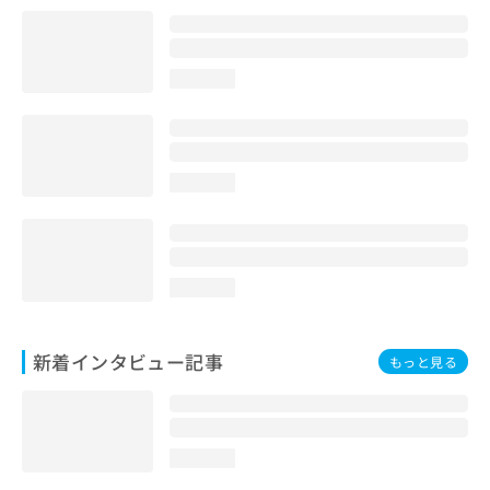
loading...
loading...
loading...
新着インタビュー記事
もっと見る
loading...