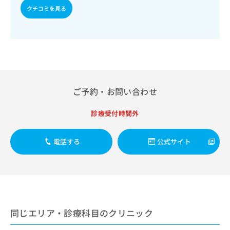
自己血糖測定）／糖尿病による合併症に対する継続的な管理
出
稿
クリ
資
クチコミを見る
及び指導／血液・免疫系領域の一次診療／血液凝固異常の診
稿
ニッ
の
料
断及び治療／筋・骨格系及び外傷領域の一次診療／小児領域
クナ
の
お
の
の一次診療／小児循環器疾患／小児呼吸器疾患／小児腎疾患
ビサ
お
問
ご
イト
／小児神経疾患／小児アレルギー疾患／小児自己免疫疾患／
問
い
請
への
小児糖尿病／小児内分泌疾患／小児先天性代謝疾患／小児血
い
合
お問
求
液疾患／乳幼児の育児相談／夜尿症の治療／漢方薬の処方
合
合せ
わ
は
フォ
わ
せ
こ
ーム
せ
は
ち
ご予約・お問い合わせ
とな
は
こ
ら
りま
こ
ち
す。
診療受付時間外
ち
ら
クリ
無
ら
ニッ
料
クの
資
電話する
公式サイト
情
予
料
報
約・
の
症状
拡
のご
ご
充
相談
請
の
など
求
お
はで
は
申
きま
同じエリア・診療科目のクリニック
こ
せん
し
ので
ち
込