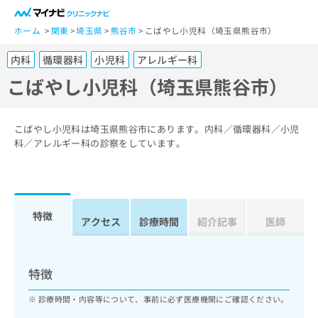
一
般
ホーム
関東
埼玉県
熊谷市
こばやし小児科（埼玉県熊谷市）
ユ
内科
循環器科
小児科
アレルギー科
ー
ザ
こばやし小児科（埼玉県熊谷市）
ー
の
方
こばやし小児科は埼玉県熊谷市にあります。内科／循環器科／小児
は
科／アレルギー科の診察をしています。
こ
ち
ら
特徴
医
アクセス
診療時間
紹介記事
医師
マ
療
イ
関
ナ
係
ビ
特徴
者
ク
の
リ
診療時間・内容等について、事前に必ず医療機関にご確認ください。
方
ニ