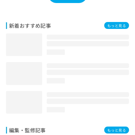
お
問
い
合
新着おすすめ記事
もっと見る
わ
せ
は
こ
ち
loading...
ら
loading...
loading...
編集・監修記事
もっと見る