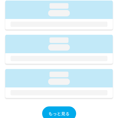
ご了
ら
み
承く
loading...
は
ださ
こ
loading...
無
い。
ち
料
ら
情
報
拡
掲
loading...
充
載
の
情
loading...
お
報
申
の
し
修
込
正
み
は
loading...
は
こ
loading...
こ
ち
ち
ら
ら
そ
の
他
もっと見る
の