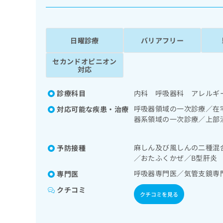
係
ク
者
リ
の
ニ
ッ
方
日曜診療
バリアフリー
ク
は
ナ
セカンドオピニオン
こ
ビ
対応
ち
に
関
ら
診療科目
内科 呼吸器科 アレルギ
す
る
呼吸器領域の一次診療／在
対応可能な疾患・治療
お
器系領域の一次診療／上部
広
広
問
ホルター型心電図検査／CT
告
告
い
出
代
合
麻しん及び風しんの二種混
予防接種
稿
わ
／おたふくかぜ／B型肝炎
理
の
せ
店
呼吸器専門医／気管支鏡専
専門医
お
は
の
問
こ
クチコミ
クチコミを見る
い
方
ち
合
ら
は
わ
こ