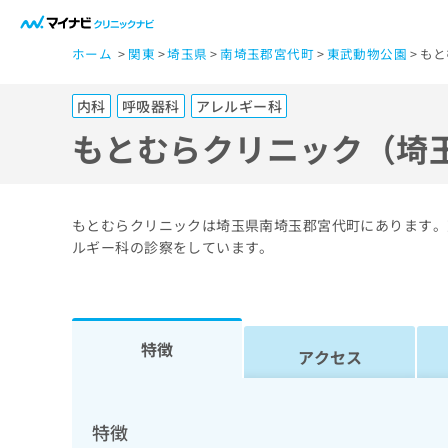
一
ホーム
関東
埼玉県
南埼玉郡宮代町
東武動物公園
もと
般
ユ
内科
呼吸器科
アレルギー科
ー
ザ
もとむらクリニック（埼
ー
の
方
もとむらクリニックは埼玉県南埼玉郡宮代町にあります。
は
ルギー科の診察をしています。
こ
ち
ら
特徴
アクセス
医
マ
療
イ
ナ
関
特徴
ビ