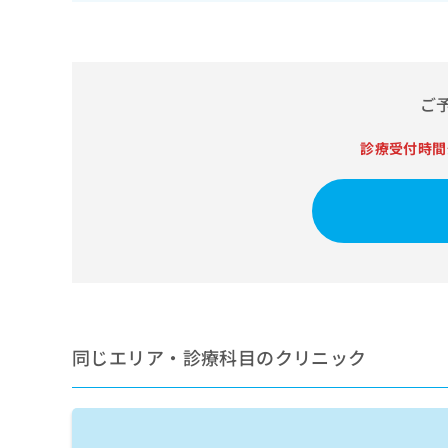
せ
こち
ち
らは
は
マイ
こ
ら
ナビ
ち
クリ
ら
ニッ
ご
クナ
広
ビサ
広
資
イト
告
診療受付時間
告
への
料
出
出
お問
の
稿
合せ
稿
ご
の
フォ
の
請
お
ーム
お
求
問
とな
問
りま
は
い
い
す。
こ
合
合
クリ
ち
わ
ニッ
わ
ら
せ
クの
せ
は
予
は
同じエリア・診療科目のクリニック
約・
こ
こ
無
症状
ち
ち
のご
料
ら
相談
ら
情
など
報
はで