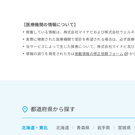
ち
み
ら
は
こ
ち
【医療機関の情報について】
そ
ら
掲載している情報は、株式会社マイナビおよび株式会社ウェルネ
の
実際に検索された医療機関で受診を希望される場合は、必ず医療
他
の
当サービスによって生じた損害について、株式会社マイナビ及び
お
情報の誤りを発見された方は
掲載情報の修正依頼フォーム
か
問
い
合
わ
せ
は
こ
ち
ら
都道府県から探す
北海道
・
東北
北海道
青森県
岩手県
宮城県