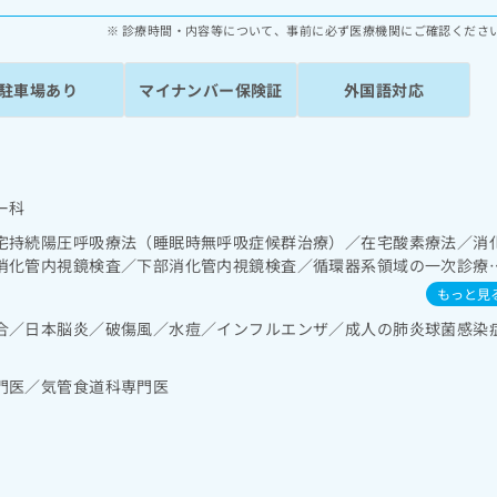
診療時間・内容等について、事前に必ず医療機関にご確認くださ
駐車場あり
マイナンバー保険証
外国語対応
ー科
宅持続陽圧呼吸療法（睡眠時無呼吸症候群治療）／在宅酸素療法／消
消化管内視鏡検査／下部消化管内視鏡検査／循環器系領域の一次診療
撮影
もっと見
合／日本脳炎／破傷風／水痘／インフルエンザ／成人の肺炎球菌感染
門医／気管食道科専門医