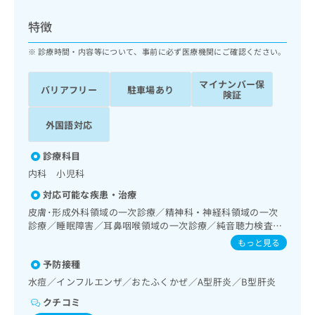
ッ
は
ク
こ
特徴
ナ
ち
ビ
診療時間・内容等について、事前に必ず医療機関にご確認ください。
ら
に
関
マイナンバー保
広
バリアフリー
駐車場あり
す
広
険証
告
る
告
代
お
出
外国語対応
理
問
稿
店
い
の
診療科目
合
の
お
内科 小児科
わ
方
問
せ
い
は
対応可能な疾患・治療
は
合
こ
皮膚･形成外科領域の一次診療／精神科・神経科領域の一次
こ
わ
ち
診療／睡眠障害／耳鼻咽喉領域の一次診療／純音聴力検査／
ち
せ
呼吸器領域の一次診療／在宅酸素療法／消化器系領域の一次
ら
もっと見る
ら
は
診療／循環器系領域の一次診療／腎･泌尿器系領域の一次診
こ
予防接種
療／内分泌･代謝･栄養領域の一次診療／インスリン療法／糖
こち
ち
広
尿病患者教育（食事療法、運動療法、自己血糖測定）／糖尿
水痘／インフルエンザ／おたふくかぜ／A型肝炎／B型肝炎
らは
広
ら
病による合併症に対する継続的な管理及び指導／筋・骨格系
告
マイ
クチコミ
告
及び外傷領域の一次診療／小児領域の一次診療／小児循環器
出
ナビ