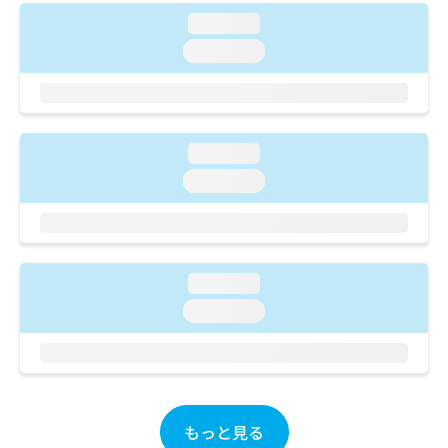
ご了
ら
み
承く
loading...
は
ださ
こ
loading...
無
い。
ち
料
ら
情
報
拡
掲
充
loading...
載
の
情
loading...
お
報
申
の
し
修
込
正
み
は
loading...
は
こ
loading...
こ
ち
ち
ら
ら
そ
の
他
もっと見る
の