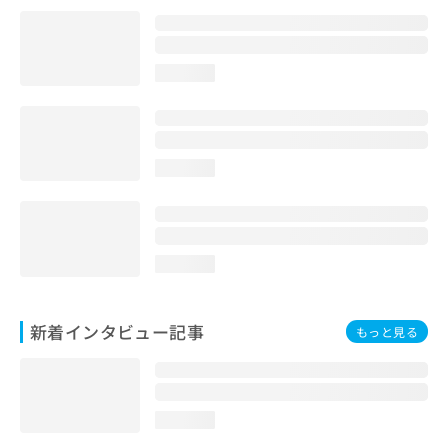
loading...
loading...
loading...
新着インタビュー記事
もっと見る
loading...