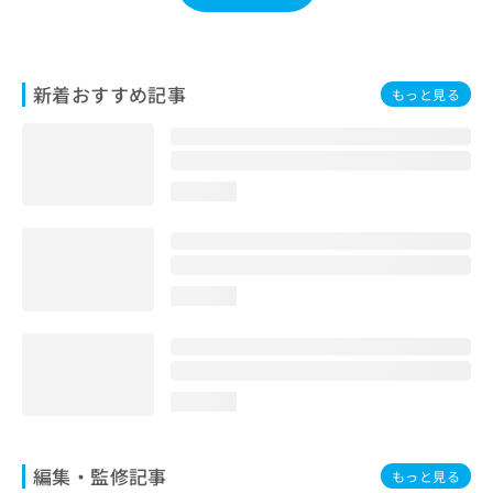
お
問
い
合
新着おすすめ記事
もっと見る
わ
せ
は
こ
ち
loading...
ら
loading...
loading...
編集・監修記事
もっと見る