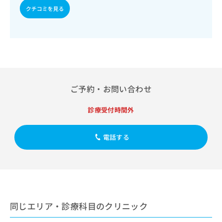
出
疾患／小児呼吸器疾患／小児腎疾患／小児神経疾患／小児ア
稿
クリ
資
クチコミを見る
レルギー疾患／小児自己免疫疾患／小児糖尿病／乳幼児の育
稿
ニッ
の
料
クナ
児相談／夜尿症の治療／小児食物アレルギー負荷検査／画像
の
お
の
ビサ
診断管理（専ら画像診断を担当する医師による読影）／漢方
お
問
ご
イト
薬の処方
問
い
請
への
い
合
お問
求
合
合せ
わ
は
フォ
わ
せ
こ
ーム
せ
は
ち
ご予約・お問い合わせ
とな
は
こ
ら
りま
こ
ち
す。
診療受付時間外
ち
ら
クリ
無
ら
ニッ
料
クの
資
電話する
情
予
料
報
約・
の
症状
拡
のご
ご
充
相談
請
の
など
求
お
はで
は
申
きま
同じエリア・診療科目のクリニック
こ
せん
し
ので
ち
込