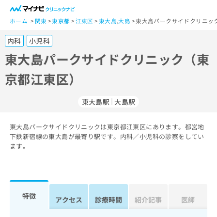
一
般
ホーム
関東
東京都
江東区
東大島
,
大島
東大島パークサイドクリニッ
ユ
内科
小児科
ー
ザ
東大島パークサイドクリニック（東
ー
京都江東区）
の
方
は
東大島駅
大島駅
こ
ち
東大島パークサイドクリニックは東京都江東区にあります。都営地
ら
下鉄新宿線の東大島が最寄り駅です。内科／小児科の診察をしてい
ます。
医
マ
療
イ
関
ナ
係
ビ
者
ク
特徴
アクセス
診療時間
紹介記事
医師
の
リ
方
ニ