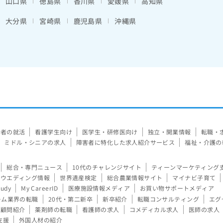
山口県
徳島県
香川県
愛媛県
高知県
大分県
宮崎県
鹿児島県
沖縄県
験者の就活
看護学生向け
医学生・研修医向け
独立・開業情報
転職・
ミドル・シニアの求人
障害者に特化した求人紹介サービス
福祉・介護の
総合・専門ニュース
10代のチャレンジサイト
ティーンマーケティング
ウエディング情報
世界遺産検定
総合農業情報サイト
マイナビ子育て
tudy
My CareerID
医療施設情報メディア
お買い物サポートメディア
ーム業界の転職
20代・第二新卒
新卒紹介
転職コンサルティング
エグ
顧問紹介
薬剤師の転職
看護師の求人
コメディカル求人
医師の求人
支援
外国人材の紹介