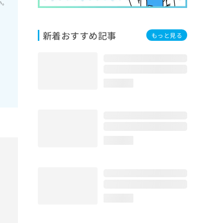
い。
新着おすすめ記事
もっと見る
loading...
loading...
loading...