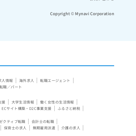
Copyright © Mynavi Corporation
求人情報
海外求人
転職エージェント
転職／パート
支援
大学生活情報
働く女性の生活情報
ECサイト構築・D2C事業支援
ふるさと納税
ゼクティブ転職
会計士の転職
保育士の求人
無期雇用派遣
介護の求人