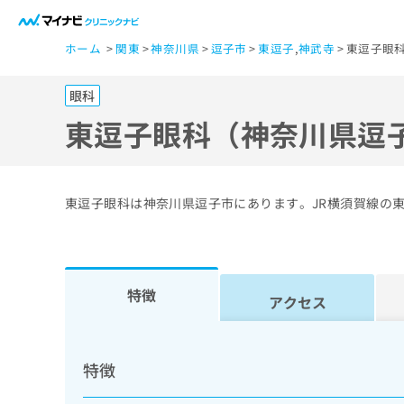
一
ホーム
関東
神奈川県
逗子市
東逗子
,
神武寺
東逗子眼
般
ユ
眼科
ー
ザ
東逗子眼科（神奈川県逗
ー
の
方
東逗子眼科は神奈川県逗子市にあります。JR横須賀線の
は
こ
ち
ら
特徴
アクセス
医
マ
療
イ
特徴
ナ
関
ビ