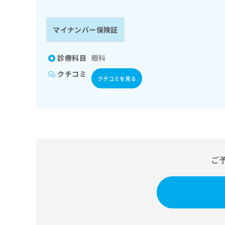
係
ク
者
リ
の
ニ
マイナンバー保険証
ッ
方
ク
は
ナ
診療科目
眼科
こ
ビ
クチコミ
ち
に
クチコミを見る
関
ら
す
る
お
広
広
問
告
告
い
出
代
合
稿
わ
ご
理
の
せ
店
お
は
の
問
こ
い
方
ち
合
ら
は
わ
こ