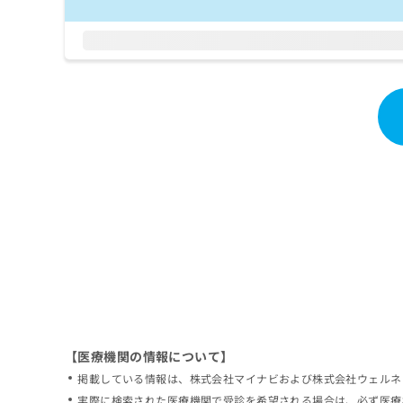
拡
資
きま
充
料
せん
の
ので
の
ご了
お
ご
承く
申
請
ださ
し
求
い。
込
は
み
こ
は
ち
こ
ら
ち
ら
無
料
掲
情
載
報
情
拡
報
充
の
の
修
お
【医療機関の情報について】
正
申
掲載している情報は、株式会社マイナビおよび株式会社ウェルネ
は
し
こ
実際に検索された医療機関で受診を希望される場合は、必ず医療
込