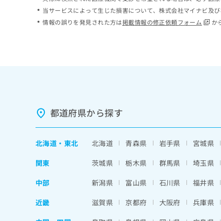
ち
み
当サービスによって生じた損害について、株式会社マイナビ及び
ら
は
情報の誤りを発見された方は
掲載情報の修正依頼フォーム
か
こ
ち
そ
ら
の
他
の
お
問
い
都道府県から探す
合
わ
せ
北海道
・
東北
北海道
青森県
岩手県
宮城県
は
こ
関東
茨城県
栃木県
群馬県
埼玉県
ち
ら
中部
新潟県
富山県
石川県
福井県
近畿
滋賀県
京都府
大阪府
兵庫県