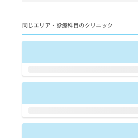
せ
こち
ち
らは
は
マイ
こ
ら
ナビ
ち
クリ
同じエリア・診療科目のクリニック
ら
ニッ
クナ
広
ビサ
広
資
イト
告
告
への
料
出
出
お問
の
稿
合せ
稿
ご
の
フォ
の
請
お
ーム
お
求
問
とな
問
りま
は
い
い
す。
こ
合
合
クリ
ち
わ
ニッ
わ
ら
せ
クの
せ
は
予
は
約・
こ
こ
無
症状
ち
ち
のご
料
ら
相談
ら
情
など
報
はで