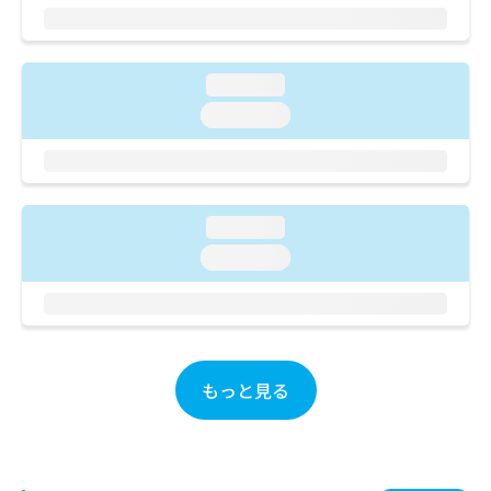
ご了
ら
み
承く
は
ださ
こ
無
い。
ち
料
loading...
ら
情
loading...
報
拡
掲
充
載
の
情
お
報
loading...
申
の
し
loading...
修
込
正
み
は
は
こ
こ
ち
ち
ら
ら
もっと見る
そ
の
他
の