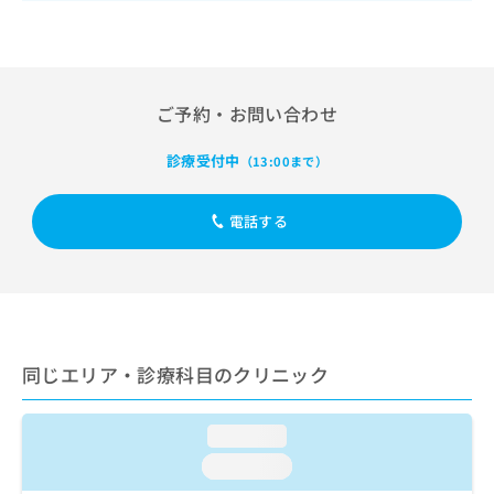
出
稿
クリ
資
稿
ニッ
の
料
クナ
の
お
の
ビサ
お
問
ご
イト
問
い
請
への
ご予約・お問い合わせ
い
合
お問
求
合
合せ
わ
は
フォ
わ
診療受付中
（13:00まで）
せ
こ
ーム
せ
は
ち
とな
は
こ
ら
りま
電話する
こ
ち
す。
ち
ら
クリ
無
ら
ニッ
料
クの
資
情
予
料
報
約・
の
症状
拡
のご
ご
同じエリア・診療科目のクリニック
充
相談
請
の
など
求
お
はで
は
loading...
申
きま
こ
せん
し
loading...
ので
ち
込