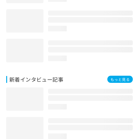
loading...
loading...
新着インタビュー記事
もっと見る
loading...
loading...