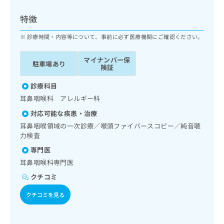
ッ
は
ク
こ
特徴
ナ
ち
ビ
診療時間・内容等について、事前に必ず医療機関にご確認ください。
ら
に
関
マイナンバー保
広
駐車場あり
す
広
険証
告
る
告
代
お
診療科目
出
理
問
稿
耳鼻咽喉科 アレルギー科
店
い
の
対応可能な疾患・治療
合
の
お
わ
耳鼻咽喉領域の一次診療／喉頭ファイバースコピー／純音聴
方
問
せ
力検査
い
は
は
合
こ
専門医
こ
わ
ち
耳鼻咽喉科専門医
ち
せ
ら
ら
は
クチコミ
こ
こち
クチコミを見る
ち
広
らは
広
ら
告
マイ
告
出
ナビ