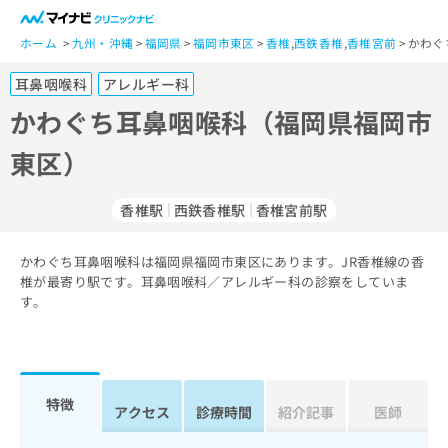
一
般
ホーム
九州・沖縄
福岡県
福岡市東区
香椎
,
西鉄香椎
,
香椎宮前
かわぐ
ユ
耳鼻咽喉科
アレルギー科
ー
ザ
かわぐち耳鼻咽喉科（福岡県福岡市
ー
東区）
の
方
は
香椎駅
西鉄香椎駅
香椎宮前駅
こ
ち
かわぐち耳鼻咽喉科は福岡県福岡市東区にあります。JR香椎線の香
ら
椎が最寄り駅です。耳鼻咽喉科／アレルギー科の診察をしていま
す。
医
マ
療
イ
関
ナ
係
ビ
者
ク
特徴
アクセス
診療時間
紹介記事
医師
の
リ
方
ニ