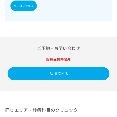
出
稿
クリ
資
クチコミを見る
稿
ニッ
の
料
クナ
の
お
の
ビサ
お
問
ご
イト
問
い
請
への
い
合
お問
求
合
合せ
わ
は
フォ
わ
せ
こ
ーム
せ
は
ち
とな
ご予約・お問い合わせ
は
こ
ら
りま
こ
ち
す。
ち
診療受付時間外
ら
クリ
無
ら
ニッ
料
クの
資
情
予
電話する
料
報
約・
の
症状
拡
のご
ご
充
相談
請
の
など
求
お
はで
は
申
きま
こ
せん
同じエリア・診療科目のクリニック
し
ので
ち
込