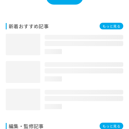
お
問
い
合
新着おすすめ記事
もっと見る
わ
せ
は
こ
ち
loading...
ら
loading...
loading...
編集・監修記事
もっと見る