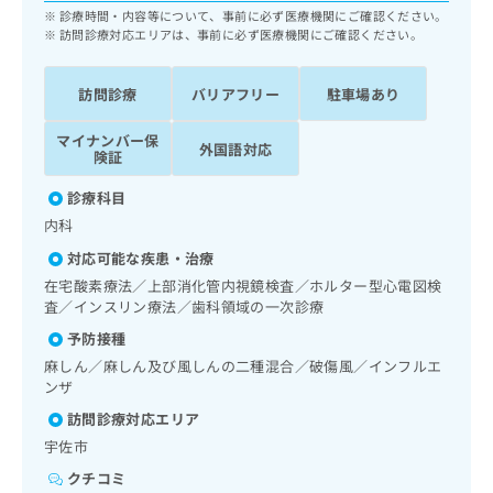
ッ
は
診療時間・内容等について、事前に必ず医療機関にご確認ください。
ク
訪問診療対応エリアは、事前に必ず医療機関にご確認ください。
こ
ナ
ち
ビ
ら
訪問診療
バリアフリー
駐車場あり
に
関
広
マイナンバー保
す
広
外国語対応
険証
告
る
告
代
お
出
診療科目
理
問
稿
内科
店
い
の
合
の
お
対応可能な疾患・治療
わ
方
問
在宅酸素療法／上部消化管内視鏡検査／ホルター型心電図検
せ
い
は
査／インスリン療法／歯科領域の一次診療
は
合
こ
予防接種
こ
わ
ち
ち
麻しん／麻しん及び風しんの二種混合／破傷風／インフルエ
せ
ら
ら
ンザ
は
こ
訪問診療対応エリア
こち
ち
広
らは
宇佐市
広
ら
告
マイ
告
クチコミ
出
ナビ