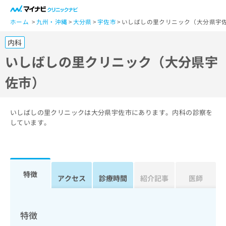
一
般
ホーム
九州・沖縄
大分県
宇佐市
いしばしの里クリニック（大分県宇
ユ
内科
ー
ザ
いしばしの里クリニック（大分県宇
ー
佐市）
の
方
は
こ
いしばしの里クリニックは大分県宇佐市にあります。内科の診察を
ち
しています。
ら
医
マ
療
イ
特徴
関
アクセス
診療時間
紹介記事
医師
ナ
係
ビ
者
ク
の
リ
特徴
方
ニ