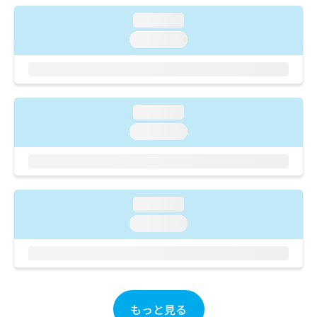
ご了
ら
み
承く
loading...
は
ださ
こ
無
い。
loading...
ち
料
ら
情
報
拡
掲
充
載
loading...
の
情
loading...
お
報
申
の
し
修
込
正
み
は
loading...
は
こ
こ
ち
loading...
ち
ら
ら
そ
の
他
もっと見る
の