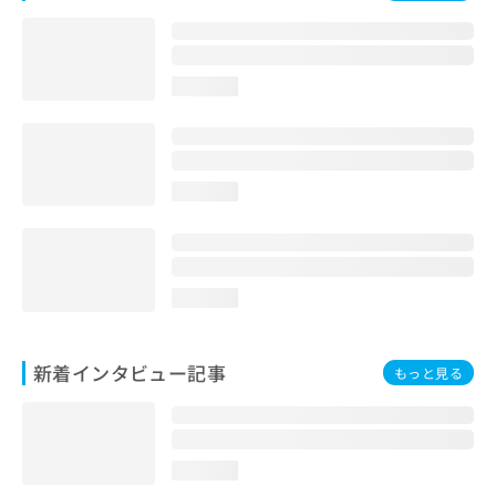
loading...
loading...
loading...
新着インタビュー記事
もっと見る
loading...